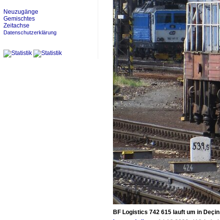
Neuzugänge
Gemischtes
Zeitachse
Datenschutzerklärung
BF Logistics 742 615 lauft um in Deçin