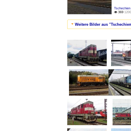
Tschechien
369
1200

Weitere Bilder aus "Tschechien