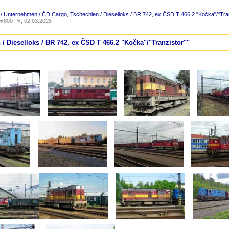
 / Unternehmen / ČD Cargo
,
Tschechien / Dieselloks / BR 742, ex ČSD T 466.2 "Kočka"/"Tra
x800 Px, 02.03.2025
 / Dieselloks / BR 742, ex ČSD T 466.2 "Kočka"/"Tranzistor""