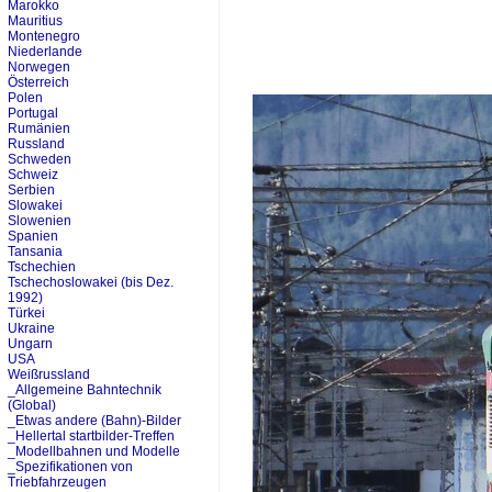
Marokko
Mauritius
Montenegro
Niederlande
Norwegen
Österreich
Polen
Portugal
Rumänien
Russland
Schweden
Schweiz
Serbien
Slowakei
Slowenien
Spanien
Tansania
Tschechien
Tschechoslowakei (bis Dez.
1992)
Türkei
Ukraine
Ungarn
USA
Weißrussland
_Allgemeine Bahntechnik
(Global)
_Etwas andere (Bahn)-Bilder
_Hellertal startbilder-Treffen
_Modellbahnen und Modelle
_Spezifikationen von
Triebfahrzeugen