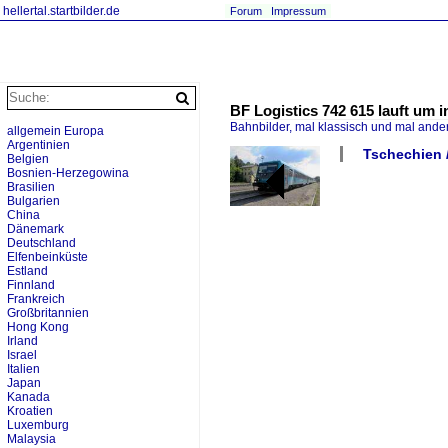
hellertal.startbilder.de
Forum
Impressum
BF Logistics 742 615 lauft um i
Bahnbilder, mal klassisch und mal ande
allgemein Europa
Argentinien
Tschechien /
Belgien
Bosnien-Herzegowina
Brasilien
Bulgarien
China
Dänemark
Deutschland
Elfenbeinküste
Estland
Finnland
Frankreich
Großbritannien
Hong Kong
Irland
Israel
Italien
Japan
Kanada
Kroatien
Luxemburg
Malaysia