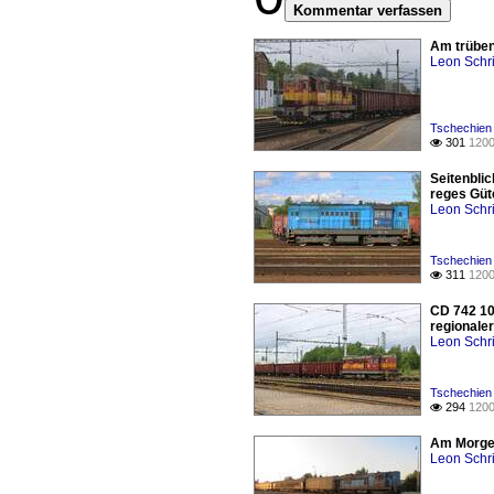
Kommentar verfassen
Am trüben 
Leon Schri
Tschechien 
301
1200

Seitenbli
reges Güt
Leon Schri
Tschechien
311
1200

CD 742 10
regionaler
Leon Schri
Tschechien 
294
1200

Am Morgen
Leon Schri