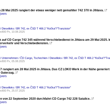
28 Mai 2025 rangiert der etwas weniger nett gemahlter 742 370 in Jihlava.

jvers
/ Dieselloks / BR 742, ex ČSD T 466.2 "Kočka"/"Tranzistor"
x800 Px, 10.08.2025
ck auf CD Cargo 742 345 während Verschiebedienst in Jihlava am 29 Mai 2025. I
erverkehr und Verschiebediensten.

jvers
 / Unternehmen / ČD Cargo
,
Tschechien / Dieselloks / BR 742, ex ČSD T 466.2 "Kočka"/"Tra
x800 Px, 05.08.2025
7 rangiert am 28 Mai 2025 in Jihlava. Das CZ LOKO Werk in der Nähe generiert
 Guterzug.

jvers
/ Dieselloks / BR 742, ex ČSD T 466.2 "Kočka"/"Tranzistor"
x800 Px, 25.07.2025
 von 22 September 2020 durchfahrt CD Cargo 742 228 Satalice.

jvers