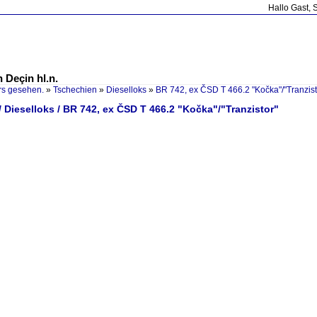
Hallo Gast, 
n Deçin hl.n.
rs gesehen.
»
Tschechien
»
Dieselloks
»
BR 742, ex ČSD T 466.2 "Kočka"/"Tranzist
 Dieselloks / BR 742, ex ČSD T 466.2 "Kočka"/"Tranzistor"