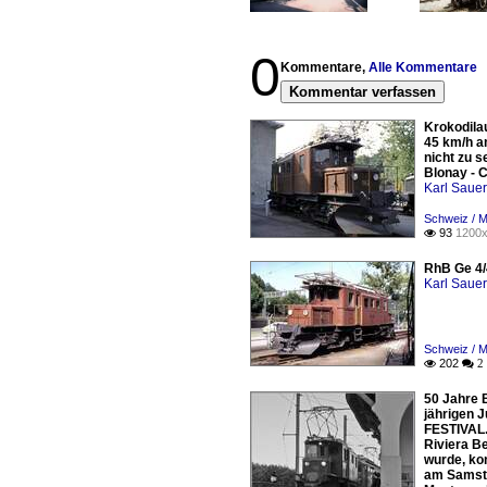
0
Kommentare,
Alle Kommentare
Kommentar verfassen
Krokodila
45 km/h am
nicht zu 
Blonay - 
Karl Saue
Schweiz / 
93
1200x

RhB Ge 4/
Karl Saue
Schweiz / 
202

 2
50 Jahre 
jährigen 
FESTIVAL. 
Riviera B
wurde, ko
am Samsta