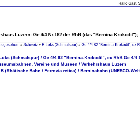
Hallo Gast, 
shaus Luzern: Ge 4/4 Nr.182 der RhB (das "Bernina-Krokodil"); I
rs gesehen.
»
Schweiz
»
E-Loks (Schmalspur)
»
Ge 4/4 82 "Bernina-Krokodil", ex 
Loks (Schmalspur) / Ge 4/4 82 "Bernina-Krokodil", ex RhB Ge 4/4 
useumsbahnen, Vereine und Museen / Verkehrshaus Luzern
B (Rhätische Bahn / Ferrovia retica) / Berninabahn (UNESCO-Welt