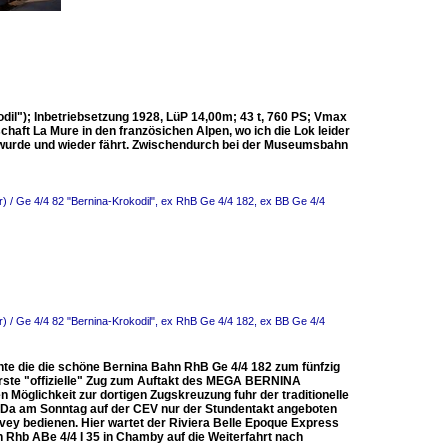
il"); Inbetriebsetzung 1928, LüP 14,00m; 43 t, 760 PS; Vmax
haft La Mure in den französichen Alpen, wo ich die Lok leider
et wurde und wieder fährt. Zwischendurch bei der Museumsbahn
) / Ge 4/4 82 "Bernina-Krokodil", ex RhB Ge 4/4 182, ex BB Ge 4/4
) / Ge 4/4 82 "Bernina-Krokodil", ex RhB Ge 4/4 182, ex BB Ge 4/4
 die die schöne Bernina Bahn RhB Ge 4/4 182 zum fünfzig
 erste "offizielle" Zug zum Auftakt des MEGA BERNINA
 Möglichkeit zur dortigen Zugskreuzung fuhr der traditionelle
 Da am Sonntag auf der CEV nur der Stundentakt angeboten
evey bedienen. Hier wartet der Riviera Belle Epoque Express
hb ABe 4/4 I 35 in Chamby auf die Weiterfahrt nach