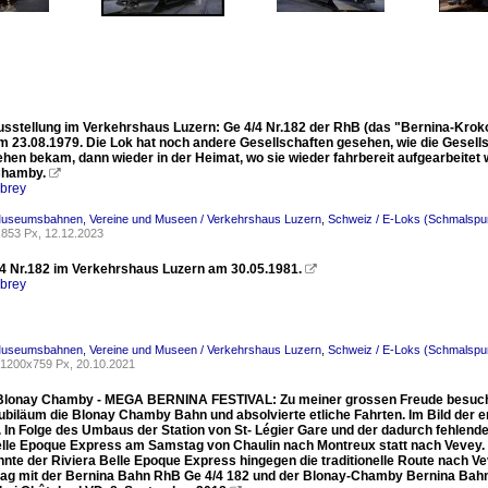
usstellung im Verkehrshaus Luzern: Ge 4/4 Nr.182 der RhB (das "Bernina-Krokod
 23.08.1979. Die Lok hat noch andere Gesellschaften gesehen, wie die Gesellsc
sehen bekam, dann wieder in der Heimat, wo sie wieder fahrbereit aufgearbeit
Chamby.

rbrey
Museumsbahnen, Vereine und Museen / Verkehrshaus Luzern
,
Schweiz / E-Loks (Schmalspur
853 Px, 12.12.2023
4 Nr.182 im Verkehrshaus Luzern am 30.05.1981.

rbrey
Museumsbahnen, Vereine und Museen / Verkehrshaus Luzern
,
Schweiz / E-Loks (Schmalspur
1200x759 Px, 20.10.2021
Blonay Chamby - MEGA BERNINA FESTIVAL: Zu meiner grossen Freude besuchte
Jubiläum die Blonay Chamby Bahn und absolvierte etliche Fahrten. Im Bild der
In Folge des Umbaus der Station von St- Légier Gare und der dadurch fehlenden
elle Epoque Express am Samstag von Chaulin nach Montreux statt nach Vevey.
nnte der Riviera Belle Epoque Express hingegen die traditionelle Route nach V
g mit der Bernina Bahn RhB Ge 4/4 182 und der Blonay-Chamby Bernina Bahn R