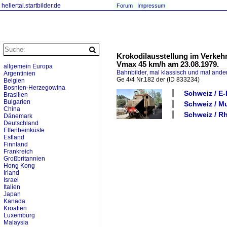
hellertal.startbilder.de
Forum
Impressum
Krokodilausstellung im Verkehr
Vmax 45 km/h am 23.08.1979.
allgemein Europa
Bahnbilder, mal klassisch und mal ande
Argentinien
Ge 4/4 Nr.182 der
(ID 833234)
Belgien
Bosnien-Herzegowina
Schweiz / E-
Brasilien
Bulgarien
Schweiz / M
China
Schweiz / Rh
Dänemark
Deutschland
Elfenbeinküste
Estland
Finnland
Frankreich
Großbritannien
Hong Kong
Irland
Israel
Italien
Japan
Kanada
Kroatien
Luxemburg
Malaysia