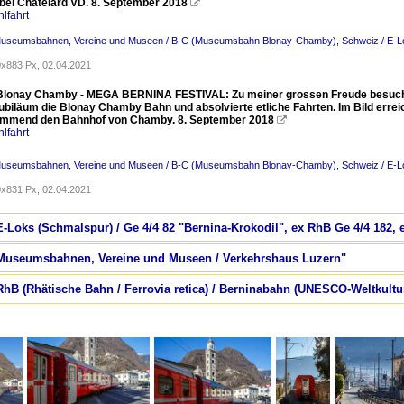
bei Châtelard VD. 8. September 2018

lfahrt
Museumsbahnen, Vereine und Museen / B-C (Museumsbahn Blonay-Chamby)
,
Schweiz / E-L
x883 Px, 02.04.2021
Blonay Chamby - MEGA BERNINA FESTIVAL: Zu meiner grossen Freude besucht
Jubiläum die Blonay Chamby Bahn und absolvierte etliche Fahrten. Im Bild erre
ommend den Bahnhof von Chamby. 8. September 2018

lfahrt
Museumsbahnen, Vereine und Museen / B-C (Museumsbahn Blonay-Chamby)
,
Schweiz / E-L
x831 Px, 02.04.2021
E-Loks (Schmalspur) / Ge 4/4 82 "Bernina-Krokodil", ex RhB Ge 4/4 182, 
/ Museumsbahnen, Vereine und Museen / Verkehrshaus Luzern"
RhB (Rhätische Bahn / Ferrovia retica) / Berninabahn (UNESCO-Weltkultu