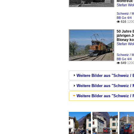
Montreux 
Stefan Woh
Schweiz / 
BB Ge 4/4
616
1200

50 Jahre 
jährigen 
Blonay k
Stefan Woh
Schweiz / 
BB Ge 4/4
649
1200

Weitere Bilder aus "Schweiz / 
Weitere Bilder aus "Schweiz 
Weitere Bilder aus "Schweiz / 