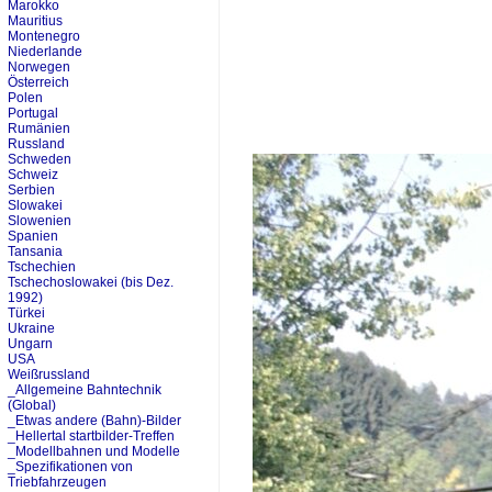
Marokko
Mauritius
Montenegro
Niederlande
Norwegen
Österreich
Polen
Portugal
Rumänien
Russland
Schweden
Schweiz
Serbien
Slowakei
Slowenien
Spanien
Tansania
Tschechien
Tschechoslowakei (bis Dez.
1992)
Türkei
Ukraine
Ungarn
USA
Weißrussland
_Allgemeine Bahntechnik
(Global)
_Etwas andere (Bahn)-Bilder
_Hellertal startbilder-Treffen
_Modellbahnen und Modelle
_Spezifikationen von
Triebfahrzeugen