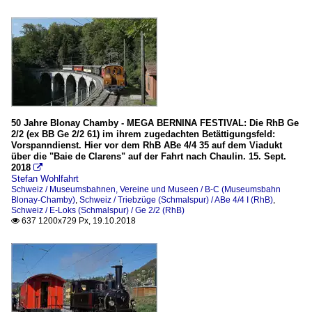
50 Jahre Blonay Chamby - MEGA BERNINA FESTIVAL: Die RhB Ge
2/2 (ex BB Ge 2/2 61) im ihrem zugedachten Betättigungsfeld:
Vorspanndienst. Hier vor dem RhB ABe 4/4 35 auf dem Viadukt
über die "Baie de Clarens" auf der Fahrt nach Chaulin. 15. Sept.
2018

Stefan Wohlfahrt
Schweiz / Museumsbahnen, Vereine und Museen / B-C (Museumsbahn
Blonay-Chamby)
,
Schweiz / Triebzüge (Schmalspur) / ABe 4/4 I (RhB)
,
Schweiz / E-Loks (Schmalspur) / Ge 2/2 (RhB)
637 1200x729 Px, 19.10.2018
