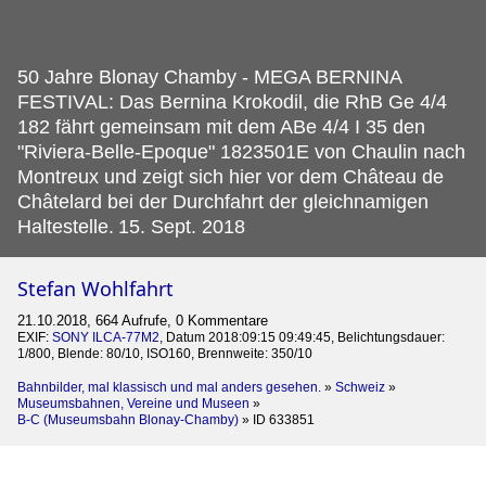
50 Jahre Blonay Chamby - MEGA BERNINA
FESTIVAL: Das Bernina Krokodil, die RhB Ge 4/4
182 fährt gemeinsam mit dem ABe 4/4 I 35 den
"Riviera-Belle-Epoque" 1823501E von Chaulin nach
Montreux und zeigt sich hier vor dem Château de
Châtelard bei der Durchfahrt der gleichnamigen
Haltestelle.
15. Sept. 2018
Stefan Wohlfahrt
21.10.2018, 664 Aufrufe, 0 Kommentare
EXIF:
SONY ILCA-77M2
, Datum 2018:09:15 09:49:45, Belichtungsdauer:
1/800, Blende: 80/10, ISO160, Brennweite: 350/10
Bahnbilder, mal klassisch und mal anders gesehen.
»
Schweiz
»
Museumsbahnen, Vereine und Museen
»
B-C (Museumsbahn Blonay-Chamby)
»
ID 633851