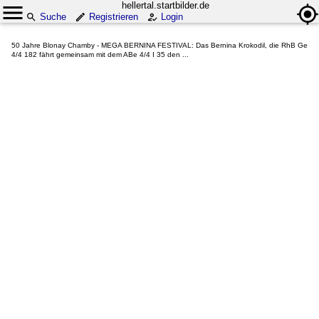
hellertal.startbilder.de
Suche
Registrieren
Login
50 Jahre Blonay Chamby - MEGA BERNINA FESTIVAL: Das Bernina Krokodil, die RhB Ge
4/4 182 fährt gemeinsam mit dem ABe 4/4 I 35 den ...