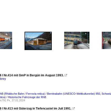
6 I Nr.414 mit GmP in Bergün im August 1993.

rbrey
hB (Rhätische Bahn / Ferrovia retica) / Berninabahn (UNESCO-Weltkulturerbe) 950
,
Schweiz
retica) / Historische Fahrzeuge der RhB
x791 Px, 27.01.2024
 I Nr.413 mit Güterzug in Tiefencastel im Juli 1991.
