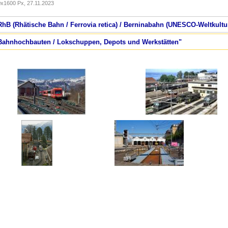
x1600 Px, 27.11.2023
RhB (Rhätische Bahn / Ferrovia retica) / Berninabahn (UNESCO-Weltkultu
/ Bahnhochbauten / Lokschuppen, Depots und Werkstätten"