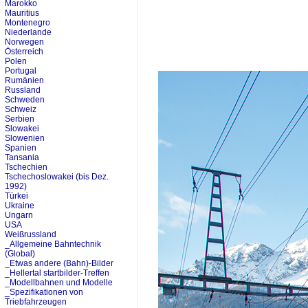
Marokko
Mauritius
Montenegro
Niederlande
Norwegen
Österreich
Polen
Portugal
Rumänien
Russland
Schweden
Schweiz
Serbien
Slowakei
Slowenien
Spanien
Tansania
Tschechien
Tschechoslowakei (bis Dez.
1992)
Türkei
Ukraine
Ungarn
USA
Weißrussland
_Allgemeine Bahntechnik
(Global)
_Etwas andere (Bahn)-Bilder
_Hellertal startbilder-Treffen
_Modellbahnen und Modelle
_Spezifikationen von
Triebfahrzeugen