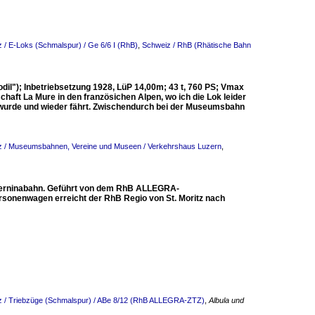
 / E-Loks (Schmalspur) / Ge 6/6 I (RhB)
,
Schweiz / RhB (Rhätische Bahn
il"); Inbetriebsetzung 1928, LüP 14,00m; 43 t, 760 PS; Vmax
haft La Mure in den französichen Alpen, wo ich die Lok leider
et wurde und wieder fährt. Zwischendurch bei der Museumsbahn
z / Museumsbahnen, Vereine und Museen / Verkehrshaus Luzern
,
 Berninabahn. Geführt von dem RhB ALLEGRA-
sonenwagen erreicht der RhB Regio von St. Moritz nach
 / Triebzüge (Schmalspur) / ABe 8/12 (RhB ALLEGRA-ZTZ)
,
Albula und