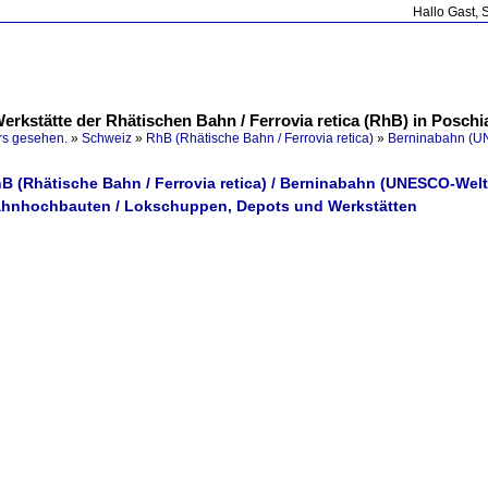
Hallo Gast, 
rkstätte der Rhätischen Bahn / Ferrovia retica (RhB) in Poschi
rs gesehen.
»
Schweiz
»
RhB (Rhätische Bahn / Ferrovia retica)
»
Berninabahn (U
B (Rhätische Bahn / Ferrovia retica) / Berninabahn (UNESCO-Welt
ahnhochbauten / Lokschuppen, Depots und Werkstätten