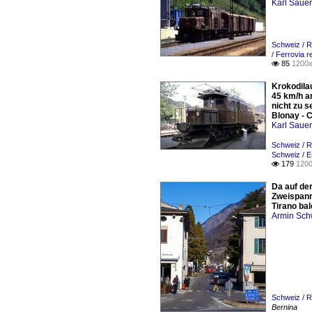
Karl Saue
Schweiz / R
/ Ferrovia 
85
1200x

Krokodila
45 km/h am
nicht zu 
Blonay - 
Karl Saue
Schweiz / R
Schweiz / E
179
1200

Da auf de
Zweispann
Tirano ba
Armin Sch
Schweiz / R
Bernina