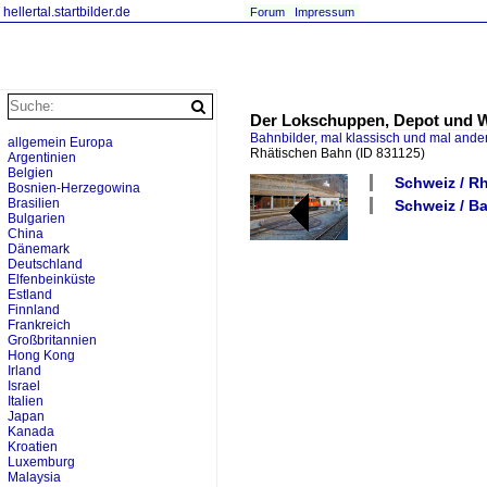
hellertal.startbilder.de
Forum
Impressum
Der Lokschuppen, Depot und We
Bahnbilder, mal klassisch und mal ande
allgemein Europa
Rhätischen Bahn
(ID 831125)
Argentinien
Belgien
Schweiz / Rh
Bosnien-Herzegowina
Brasilien
Schweiz / B
Bulgarien
China
Dänemark
Deutschland
Elfenbeinküste
Estland
Finnland
Frankreich
Großbritannien
Hong Kong
Irland
Israel
Italien
Japan
Kanada
Kroatien
Luxemburg
Malaysia