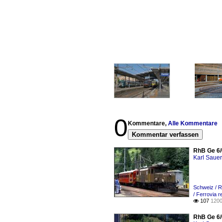
0
Kommentare,
Alle Kommentare
Kommentar verfassen
RhB Ge 6/
Karl Saue
Schweiz / R
/ Ferrovia 
107
1200

RhB Ge 6/6