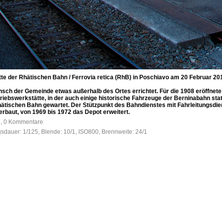
e der Rhätischen Bahn / Ferrovia retica (RhB) in Poschiavo am 20 Februar 20
ch der Gemeinde etwas außerhalb des Ortes errichtet. Für die 1908 eröffnet
triebswerkstätte, in der auch einige historische Fahrzeuge der Berninabahn sta
ätischen Bahn gewartet. Der Stützpunkt des Bahndienstes mit Fahrleitungsdien
rbaut, von 1969 bis 1972 das Depot erweitert.
e, 0 Kommentare
gsdauer: 1/125, Blende: 10/1, ISO800, Brennweite: 24/1