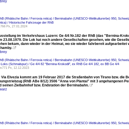
rbrey
hB (Rhätische Bahn / Ferrovia retica) / Berninabahn (UNESCO-Weltkulturerbe) 950
,
Schweiz
retica) / Historische Fahrzeuge der RhB
766 Px, 27.01.2024
usstellung im Verkehrshaus Luzern: Ge 4/4 Nr.182 der RhB (das "Bernina-Krokod
 23.08.1979. Die Lok hat noch andere Gesellschaften gesehen, wie die Gesellsc
sehen bekam, dann wieder in der Heimat, wo sie wieder fahrbereit aufgearbeit
Chamby.

rbrey
hB (Rhätische Bahn / Ferrovia retica) / Berninabahn (UNESCO-Weltkulturerbe) 950
,
Schwei
-Loks (Schmalspur) / Ge 4/4 82 "Bernina-Krokodil", ex RhB Ge 4/4 182, ex BB Ge 4/4
x771 Px, 12.12.2023
r Via Elvezia kommt am 19 Februar 2017 die Straßenbahn von Tirano bzw. die
ungstriebzug (RhB ABe 8/12) 3506 "Anna von Plantai" mit 3 angehangenen Per
ld seinen Zielbahnhof bzw. Endstation der Berninabahn.

warz
hB (Rhätische Bahn / Ferrovia retica) / Berninabahn (UNESCO-Weltkulturerbe) 950
,
Schweiz