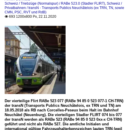
Schweiz / Triebzüge (Normalspur) / RABe 523.0 (Stadler FLIRT)
,
Schweiz /
Privatbahnen / transN - Transports Publics Neuchâtelois (ex TRN, TN, sowie
CMN, PSC, RVT und RdB)
693 1200x800 Px, 22.11.2020

Der vierteilige Flirt RABe 523 077 (RABe 94 85 0 523 077-1 CH-TRN)
der transN (Transports Publics Neuchâtelois, ex TRN und TN) am
18.05.2018 als RB nach Corcelles-Peseux beim Halt im Bahnhof
Neuchâtel (Neuenburg). Die vierteiligen Stadler FLIRT 074 bis 077
der transN werden als RABe 523 (RABe 94 85 0 523 0xx-x CH-TRN)
geführt und nicht als RABe 527. Die amtliche Initialen und
international gültige Fahrzeughalterkennzeichen lauten TRN (weil