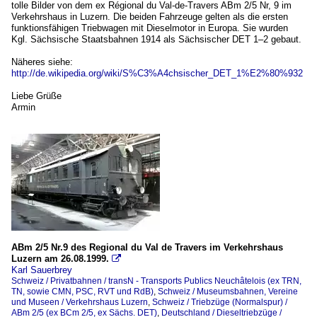
tolle Bilder von dem ex Régional du Val-de-Travers ABm 2/5 Nr, 9 im
Verkehrshaus in Luzern. Die beiden Fahrzeuge gelten als die ersten
funktionsfähigen Triebwagen mit Dieselmotor in Europa. Sie wurden
Kgl. Sächsische Staatsbahnen 1914 als Sächsischer DET 1–2 gebaut.
Näheres siehe:
http://de.wikipedia.org/wiki/S%C3%A4chsischer_DET_1%E2%80%932
Liebe Grüße
Armin
ABm 2/5 Nr.9 des Regional du Val de Travers im Verkehrshaus
Luzern am 26.08.1999.

Karl Sauerbrey
Schweiz / Privatbahnen / transN - Transports Publics Neuchâtelois (ex TRN,
TN, sowie CMN, PSC, RVT und RdB)
,
Schweiz / Museumsbahnen, Vereine
und Museen / Verkehrshaus Luzern
,
Schweiz / Triebzüge (Normalspur) /
ABm 2/5 (ex BCm 2/5, ex Sächs. DET)
,
Deutschland / Dieseltriebzüge /