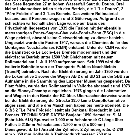
des Sees liegenden 27 m hohen Wasserfall Saut du Doubs. Drei
kleine Lokomotiven teilen sich den Betrieb, die 1 "Le Doubs", 2
"Père Frédéric" und 3 "Les Brenets. Das weitere Rollmaterial
bestand aus 8 Personenwagen und 2 Güterwagen. Aufgrund der
schlechten wirtschaftlichen Lage wurde auf Basis des
Privatbahnhilfegesetzes von 1939 die Fusion mit der ebenfalls
meterspurigen Ponts–Sagne–Chaux-de-Fonds-Bahn (PSC) in die
Wege geleitet, obwohl keine Gleisverbindung zu dieser besteht.
Umgesetzt wurde die Fusion 1947, woraus die Chemins de fer des
Montagnes Neuchâteloises (CMN) entstand. Unter der CMN wurde
die Bahnstrecke Le Locle–Les Brenets modernisiert und der
elektrische Betrieb unter 1500 Volt Gleichstrom mit neuem
Rollmaterial am 1. Juli 1950 aufgenommen. Seit 1999 wird die
isolierte Bahnlinie von der Transports Publics Neuchâtelois
(TransN) betrieben. Nach der Elektrifizierung im Jahr 1950 wurden
die Lokomotive 1 sowie die Wagen AB 2 und BD 21 an die SBB zur
Aufnahme in die Sammlung des Luzerner Museums gespendet. Da
Platz fehlte, wurde das Rollmaterial in Vallorbe abgestellt und 1973
an die Blonay-Chamby ausgeliehen. 1976 gingen die Lokomotive
und Wagen in den Besitz der BC über. Überraschenderweise wurde
bei der Elektrifizierung der Strecke 1950 keine Dampflokomotive
abgerissen, und alle drei Maschinen haben bis heute überlebt. Die
G 3/3 2 "Le Père Frédéric" steht als Denkmal überdacht in Les
Brenets. TECHNUISCHE DATEN: Baujahr: 1890 Hersteller: SLM
(Fabrik-Nr. 618) Spurweite: 1.000 mm Achsformel: C Länge über
Puffer: 5.210mm Achsabstand: 1.800 mm (2 x 900mm)
Dienstgewicht: 16 t Anzahl der Zylinder: 2 Zylindergröße: Ø 240
mm x 350 mm Kolbenhub Treibraddurchmesser: 750 mm