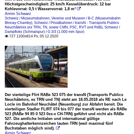
Höchstgeschwindigkeit: 25 km/h Kesselüberdruck: 12 bar
Kohlevorrat: 0,5 t Wasservorrat: 1,8 m³

Armin Schwarz
Schweiz / Museumsbahnen, Vereine und Museen / B-C (Museumsbahn
Blonay-Chamby)
,
Schweiz / Privatbahnen / transN - Transports Publics
Neuchâtelois (ex TRN, TN, sowie CMN, PSC, RVT und RdB)
,
Schweiz /
Dampfloks (Schmalspur) / G 3/3 (1.000 mm Spur)
727 1200x814 Px, 05.12.2020

Der vierteilige Flirt RABe 523 075 der transN (Transports Publics
Neuchâtelois, ex TRN und TN) steht am 18.05.2018 als RE nach Le
Locle im Bahnhof Neuchâtel (Neuenburg) zur Abfahrt bereit. Die
vierteiligen Stadler FLIRT 074 bis 077 der transN werden als RABe
523 (RABe 94 85 0 523 0xx-x CH-TRN) geführt und nicht als RABe
527. Die amtliche Initialen und international gültige
Fahrzeughalterkennzeichen lauten TRN (weil maximal fünf
Buchstaben möglich sind).

Armin Schwarz