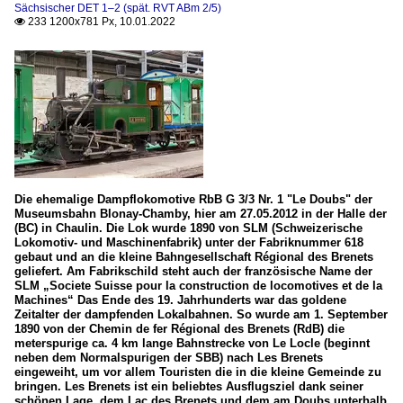
Sächsischer DET 1–2 (spät. RVT ABm 2/5)
233 1200x781 Px, 10.01.2022

Die ehemalige Dampflokomotive RbB G 3/3 Nr. 1 "Le Doubs" der
Museumsbahn Blonay-Chamby, hier am 27.05.2012 in der Halle der
(BC) in Chaulin. Die Lok wurde 1890 von SLM (Schweizerische
Lokomotiv- und Maschinenfabrik) unter der Fabriknummer 618
gebaut und an die kleine Bahngesellschaft Régional des Brenets
geliefert. Am Fabrikschild steht auch der französische Name der
SLM „Societe Suisse pour la construction de locomotives et de la
Machines“ Das Ende des 19. Jahrhunderts war das goldene
Zeitalter der dampfenden Lokalbahnen. So wurde am 1. September
1890 von der Chemin de fer Régional des Brenets (RdB) die
meterspurige ca. 4 km lange Bahnstrecke von Le Locle (beginnt
neben dem Normalspurigen der SBB) nach Les Brenets
eingeweiht, um vor allem Touristen die in die kleine Gemeinde zu
bringen. Les Brenets ist ein beliebtes Ausflugsziel dank seiner
schönen Lage, dem Lac des Brenets und dem am Doubs unterhalb