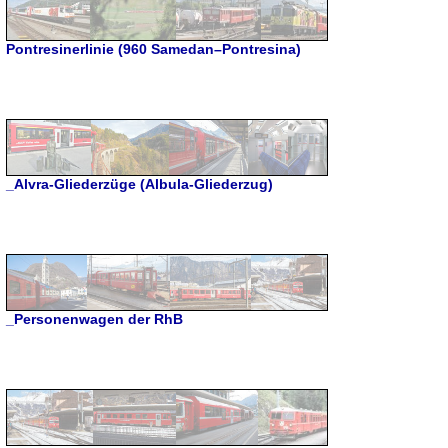
Pontresinerlinie (960 Samedan–Pontresina)
_Alvra-Gliederzüge (Albula-Gliederzug)
_Personenwagen der RhB