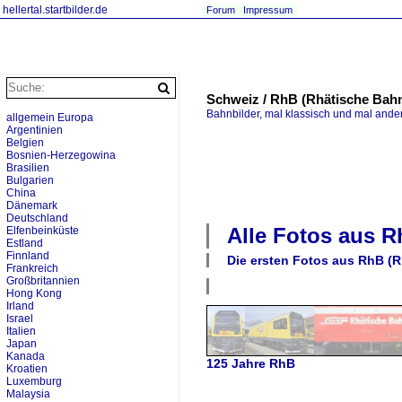
hellertal.startbilder.de
Forum
Impressum
Schweiz / RhB (Rhätische Bahn 
Bahnbilder, mal klassisch und mal ande
allgemein Europa
Argentinien
Belgien
Bosnien-Herzegowina
Brasilien
Bulgarien
China
Dänemark
Deutschland
Alle Fotos aus
R
Elfenbeinküste
Estland
Finnland
Die ersten Fotos aus
RhB (Rh
Frankreich
Großbritannien
Hong Kong
Irland
Israel
Italien
Japan
Kanada
125 Jahre RhB
Kroatien
Luxemburg
Malaysia