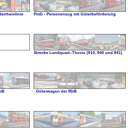
derrheinlinie
PmG - Personenzug mit Güterbeförderung
Strecke Landquart–Thusis (910, 940 und 941)
hB
_Güterwagen der RhB