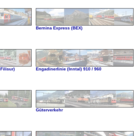
Bernina Express (BEX)
Filisur)
Engadinerlinie (Inntal) 910 / 960
Güterverkehr