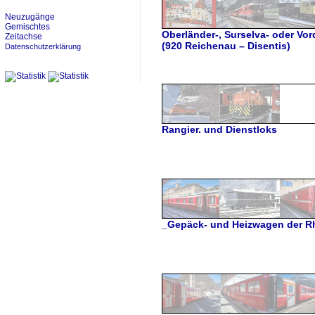
Neuzugänge
Gemischtes
Oberländer-, Surselva- oder Vor
Zeitachse
(920 Reichenau – Disentis)
Datenschutzerklärung
Rangier. und Dienstloks
_Gepäck- und Heizwagen der R