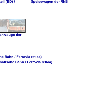
il (BD) /
_Speisewagen der RhB
fahrzeuge der
e Bahn / Ferrovia retica)
ätische Bahn / Ferrovia retica)