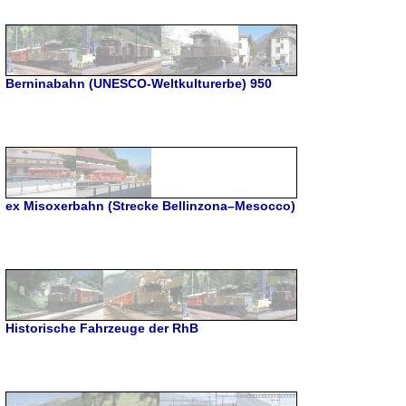
Berninabahn (UNESCO-Weltkulturerbe) 950
ex Misoxerbahn (Strecke Bellinzona–Mesocco)
Historische Fahrzeuge der RhB