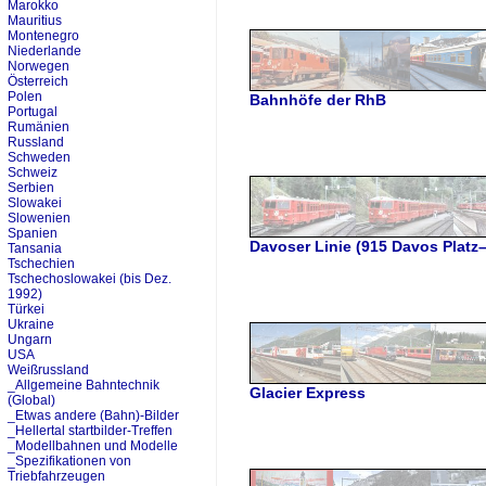
Marokko
Mauritius
Montenegro
Niederlande
Norwegen
Österreich
Polen
Bahnhöfe der RhB
Portugal
Rumänien
Russland
Schweden
Schweiz
Serbien
Slowakei
Slowenien
Spanien
Davoser Linie (915 Davos Platz–
Tansania
Tschechien
Tschechoslowakei (bis Dez.
1992)
Türkei
Ukraine
Ungarn
USA
Weißrussland
_Allgemeine Bahntechnik
Glacier Express
(Global)
_Etwas andere (Bahn)-Bilder
_Hellertal startbilder-Treffen
_Modellbahnen und Modelle
_Spezifikationen von
Triebfahrzeugen