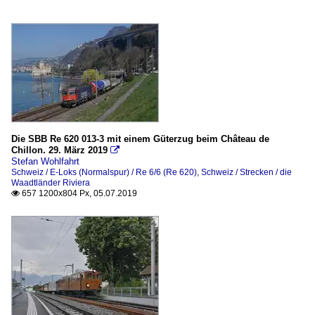
Die SBB Re 620 013-3 mit einem Güterzug beim Château de
Chillon. 29. März 2019

Stefan Wohlfahrt
Schweiz / E-Loks (Normalspur) / Re 6/6 (Re 620)
,
Schweiz / Strecken / die
Waadtländer Riviera
657 1200x804 Px, 05.07.2019
