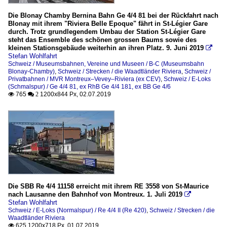
Die Blonay Chamby Bernina Bahn Ge 4/4 81 bei der Rückfahrt nach
Blonay mit ihrem "Riviera Belle Epoque" fährt in St-Légier Gare
durch. Trotz grundlegendem Umbau der Station St-Légier Gare
steht das Ensemble des schönen grossen Baums sowie des
kleinen Stationsgebäude weiterhin an ihren Platz. 9. Juni 2019

Stefan Wohlfahrt
Schweiz / Museumsbahnen, Vereine und Museen / B-C (Museumsbahn
Blonay-Chamby)
,
Schweiz / Strecken / die Waadtländer Riviera
,
Schweiz /
Privatbahnen / MVR Montreux–Vevey–Riviera (ex CEV)
,
Schweiz / E-Loks
(Schmalspur) / Ge 4/4 81, ex RhB Ge 4/4 181, ex BB Ge 4/6
765
1200x844 Px, 02.07.2019

 2
Die SBB Re 4/4 11158 erreicht mit ihrem RE 3558 von St-Maurice
nach Lausanne den Bahnhof von Montreux. 1. Juli 2019

Stefan Wohlfahrt
Schweiz / E-Loks (Normalspur) / Re 4/4 II (Re 420)
,
Schweiz / Strecken / die
Waadtländer Riviera
625 1200x718 Px, 01.07.2019
