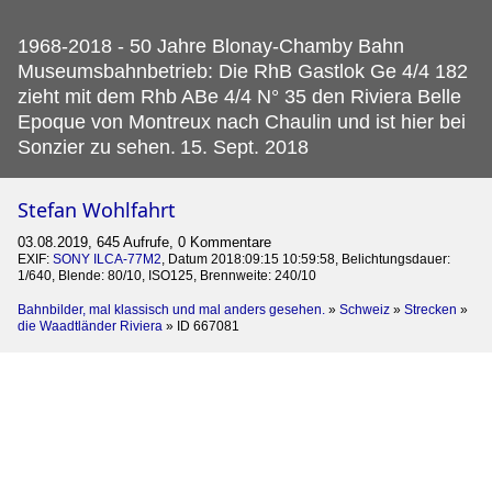
1968-2018 - 50 Jahre Blonay-Chamby Bahn
Museumsbahnbetrieb: Die RhB Gastlok Ge 4/4 182
zieht mit dem Rhb ABe 4/4 N° 35 den Riviera Belle
Epoque von Montreux nach Chaulin und ist hier bei
Sonzier zu sehen.
15. Sept. 2018
Stefan Wohlfahrt
03.08.2019, 645 Aufrufe, 0 Kommentare
EXIF:
SONY ILCA-77M2
, Datum 2018:09:15 10:59:58, Belichtungsdauer:
1/640, Blende: 80/10, ISO125, Brennweite: 240/10
Bahnbilder, mal klassisch und mal anders gesehen.
»
Schweiz
»
Strecken
»
die Waadtländer Riviera
»
ID 667081