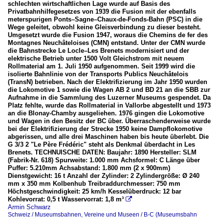
schlechten wirtschaftlichen Lage wurde auf Basis des
Privatbahnhilfegesetzes von 1939 die Fusion mit der ebenfalls
meterspurigen Ponts–Sagne–Chaux-de-Fonds-Bahn (PSC) in die
Wege geleitet, obwohl keine Gleisverbindung zu dieser besteht.
Umgesetzt wurde die Fusion 1947, woraus die Chemins de fer des
Montagnes Neuchâteloises (CMN) entstand. Unter der CMN wurde
die Bahnstrecke Le Locle–Les Brenets modernisiert und der
elektrische Betrieb unter 1500 Volt Gleichstrom mit neuem
Rollmaterial am 1. Juli 1950 aufgenommen. Seit 1999 wird die
isolierte Bahnlinie von der Transports Publics Neuchâtelois
(TransN) betrieben. Nach der Elektrifizierung im Jahr 1950 wurden
die Lokomotive 1 sowie die Wagen AB 2 und BD 21 an die SBB zur
Aufnahme in die Sammlung des Luzerner Museums gespendet. Da
Platz fehlte, wurde das Rollmaterial in Vallorbe abgestellt und 1973
an die Blonay-Chamby ausgeliehen. 1976 gingen die Lokomotive
und Wagen in den Besitz der BC über. Überraschenderweise wurde
bei der Elektrifizierung der Strecke 1950 keine Dampflokomotive
abgerissen, und alle drei Maschinen haben bis heute überlebt. Die
G 3/3 2 "Le Père Frédéric" steht als Denkmal überdacht in Les
Brenets. TECHNUISCHE DATEN: Baujahr: 1890 Hersteller: SLM
(Fabrik-Nr. 618) Spurweite: 1.000 mm Achsformel: C Länge über
Puffer: 5.210mm Achsabstand: 1.800 mm (2 x 900mm)
Dienstgewicht: 16 t Anzahl der Zylinder: 2 Zylindergröße: Ø 240
mm x 350 mm Kolbenhub Treibraddurchmesser: 750 mm
Höchstgeschwindigkeit: 25 km/h Kesselüberdruck: 12 bar
Kohlevorrat: 0,5 t Wasservorrat: 1,8 m³

Armin Schwarz
Schweiz / Museumsbahnen, Vereine und Museen / B-C (Museumsbahn