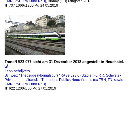
CMN, PSC, RVT und RdB)
,
Blonay (CH) Pfingsten 2018
737 1066x1200 Px, 24.05.2019

TransN 523 077 steht am 31 Dezember 2018 abgestellt in Neuchatel.

Leon schrijvers
Schweiz / Triebzüge (Normalspur) / RABe 523.0 (Stadler FLIRT)
,
Schweiz /
Privatbahnen / transN - Transports Publics Neuchâtelois (ex TRN, TN, sowie
CMN, PSC, RVT und RdB)
622 1200x800 Px, 27.01.2019
