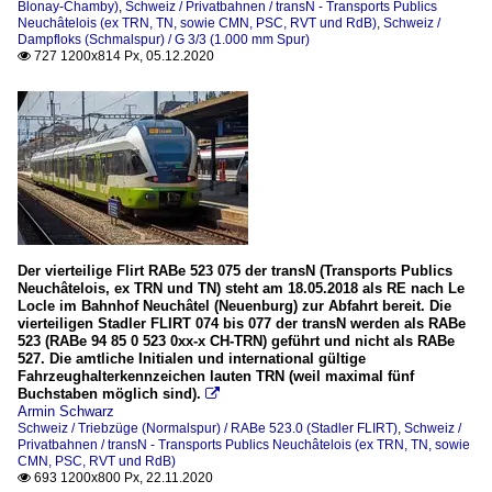
Blonay-Chamby)
,
Schweiz / Privatbahnen / transN - Transports Publics
Neuchâtelois (ex TRN, TN, sowie CMN, PSC, RVT und RdB)
,
Schweiz /
Dampfloks (Schmalspur) / G 3/3 (1.000 mm Spur)
727 1200x814 Px, 05.12.2020

Der vierteilige Flirt RABe 523 075 der transN (Transports Publics
Neuchâtelois, ex TRN und TN) steht am 18.05.2018 als RE nach Le
Locle im Bahnhof Neuchâtel (Neuenburg) zur Abfahrt bereit. Die
vierteiligen Stadler FLIRT 074 bis 077 der transN werden als RABe
523 (RABe 94 85 0 523 0xx-x CH-TRN) geführt und nicht als RABe
527. Die amtliche Initialen und international gültige
Fahrzeughalterkennzeichen lauten TRN (weil maximal fünf
Buchstaben möglich sind).

Armin Schwarz
Schweiz / Triebzüge (Normalspur) / RABe 523.0 (Stadler FLIRT)
,
Schweiz /
Privatbahnen / transN - Transports Publics Neuchâtelois (ex TRN, TN, sowie
CMN, PSC, RVT und RdB)
693 1200x800 Px, 22.11.2020
