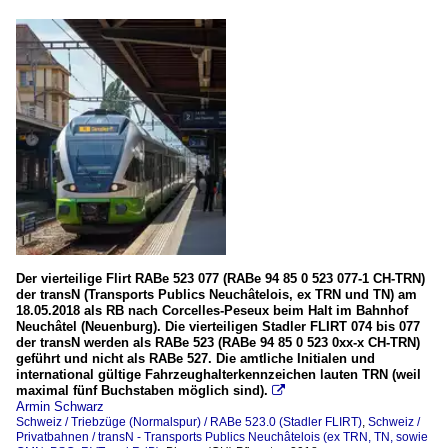
Der vierteilige Flirt RABe 523 077 (RABe 94 85 0 523 077-1 CH-TRN)
der transN (Transports Publics Neuchâtelois, ex TRN und TN) am
18.05.2018 als RB nach Corcelles-Peseux beim Halt im Bahnhof
Neuchâtel (Neuenburg). Die vierteiligen Stadler FLIRT 074 bis 077
der transN werden als RABe 523 (RABe 94 85 0 523 0xx-x CH-TRN)
geführt und nicht als RABe 527. Die amtliche Initialen und
international gültige Fahrzeughalterkennzeichen lauten TRN (weil
maximal fünf Buchstaben möglich sind).

Armin Schwarz
Schweiz / Triebzüge (Normalspur) / RABe 523.0 (Stadler FLIRT)
,
Schweiz /
Privatbahnen / transN - Transports Publics Neuchâtelois (ex TRN, TN, sowie