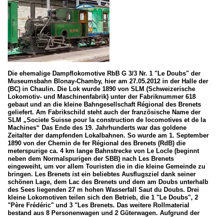
Die ehemalige Dampflokomotive RbB G 3/3 Nr. 1 "Le Doubs" der
Museumsbahn Blonay-Chamby, hier am 27.05.2012 in der Halle der
(BC) in Chaulin. Die Lok wurde 1890 von SLM (Schweizerische
Lokomotiv- und Maschinenfabrik) unter der Fabriknummer 618
gebaut und an die kleine Bahngesellschaft Régional des Brenets
geliefert. Am Fabrikschild steht auch der französische Name der
SLM „Societe Suisse pour la construction de locomotives et de la
Machines“ Das Ende des 19. Jahrhunderts war das goldene
Zeitalter der dampfenden Lokalbahnen. So wurde am 1. September
1890 von der Chemin de fer Régional des Brenets (RdB) die
meterspurige ca. 4 km lange Bahnstrecke von Le Locle (beginnt
neben dem Normalspurigen der SBB) nach Les Brenets
eingeweiht, um vor allem Touristen die in die kleine Gemeinde zu
bringen. Les Brenets ist ein beliebtes Ausflugsziel dank seiner
schönen Lage, dem Lac des Brenets und dem am Doubs unterhalb
des Sees liegenden 27 m hohen Wasserfall Saut du Doubs. Drei
kleine Lokomotiven teilen sich den Betrieb, die 1 "Le Doubs", 2
"Père Frédéric" und 3 "Les Brenets. Das weitere Rollmaterial
bestand aus 8 Personenwagen und 2 Güterwagen. Aufgrund der