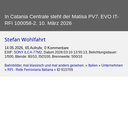
In Catania Centrale steht der Matisa PV7.
EVO IT-
RFI 100058-2. 10. März 2026
Stefan Wohlfahrt
14.05.2026, 65 Aufrufe, 0 Kommentare
EXIF:
SONY ILCA-77M2
, Datum 2026:03:10 13:55:13, Belichtungsdauer:
1/500, Blende: 80/10, ISO100, Brennweite: 500/10
Bahnbilder, mal klassisch und mal anders gesehen.
»
Italien
»
Unternehmen
»
RFI - Rete Ferroviaria Italiana
»
ID 915705