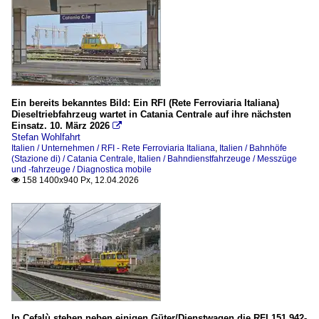
Ein bereits bekanntes Bild: Ein RFI (Rete Ferroviaria Italiana)
Dieseltriebfahrzeug wartet in Catania Centrale auf ihre nächsten
Einsatz. 10. März 2026

Stefan Wohlfahrt
Italien / Unternehmen / RFI - Rete Ferroviaria Italiana
,
Italien / Bahnhöfe
(Stazione di) / Catania Centrale
,
Italien / Bahndienstfahrzeuge / Messzüge
und -fahrzeuge / Diagnostica mobile
158 1400x940 Px, 12.04.2026

In Cefalù stehen neben einigen Güter/Dienstwagen die RFI 151 942-