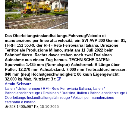
Das Oberleitungsinstandhaltungs-Fahrzeug/Veicolo di
manutenzione per linee alta velocità, ein SVI AVP 300 Gemini-01,
IT-RFI 151 553-9, der RFI - Rete Ferroviaria Italiana, Direzione
Territoriale Produzione Milano, steht am 11 Juli 2022 beim
Bahnhof Varzo. Rechts davor stehen noch zwei Draisinen.
Aufnahme aus einem Zug heraus. TECHNISCHE DATEN:
Spurweite: 1.435 mm (Normalspur) Achsformel: B Länge über
Puffer: 12.270 mm Achsabstand: 7.000 mm Treibraddurchmesser:
840 mm (neu) Höchstgeschwindigkeit: 80 km/h Eigengewicht:
32.000 kg Max. Nutzlast: 3 t

Armin Schwarz
Italien / Unternehmen / RFI - Rete Ferroviaria Italiana
,
Italien /
Bahndienstfahrzeuge / Draisinen / Draisina
,
Italien / Bahndienstfahrzeuge /
Oberleitungs-Instandhaltungsfahrzeuge / Veicoli per manutenzione
catenaria e binario
258 1400x967 Px, 15.10.2025
