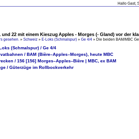
Hallo Gast, 
und 22 mit einem Kieszug Apples - Morges (- Gland) vor der kl
rs gesehen.
»
Schweiz
»
E-Loks (Schmalspur)
»
Ge 4/4
»
Die beiden BAM/MBC Ge 
Loks (Schmalspur) / Ge 4/4
rivatbahnen / BAM (Bière–Apples–Morges), heute MBC
trecken / 156 [156] Morges–Apples–Bière | MBC, ex BAM
üge / Güterzüge im Rollbockverkehr