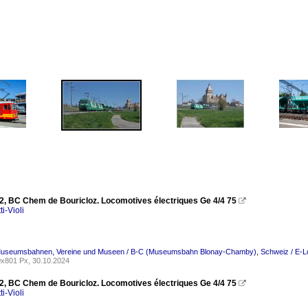
2, BC Chem de Bouricloz. Locomotives électriques Ge 4/4 75

ti-Violi
Museumsbahnen, Vereine und Museen / B-C (Museumsbahn Blonay-Chamby)
,
Schweiz / E-L
x801 Px, 30.10.2024
2, BC Chem de Bouricloz. Locomotives électriques Ge 4/4 75

ti-Violi