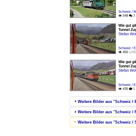
Schweiz / 
548

 3
Wie gut g
Tunnel Zug
Stefan Woh
Schweiz / E
450
1200

Wie gut g
Tunnel Zug
Stefan Woh
Schweiz / E
435

 1
Weitere Bilder aus "Schweiz / 
Weitere Bilder aus "Schweiz /
Weitere Bilder aus "Schweiz /