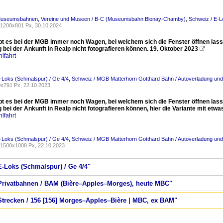
Museumsbahnen, Vereine und Museen / B-C (Museumsbahn Blonay-Chamby)
,
Schweiz / E-L
1200x801 Px, 30.10.2024
ibt es bei der MGB immer noch Wagen, bei welchem sich die Fenster öffnen lass
 bei der Ankunft in Realp nicht fotografieren können. 19. Oktober 2023

lfahrt
-Loks (Schmalspur) / Ge 4/4
,
Schweiz / MGB Matterhorn Gotthard Bahn / Autoverladung und
x791 Px, 22.10.2023
ibt es bei der MGB immer noch Wagen, bei welchem sich die Fenster öffnen lass
 bei der Ankunft in Realp nicht fotografieren können, hier die Variante mit et
lfahrt
-Loks (Schmalspur) / Ge 4/4
,
Schweiz / MGB Matterhorn Gotthard Bahn / Autoverladung und
1500x1008 Px, 22.10.2023
E-Loks (Schmalspur) / Ge 4/4"
 Privatbahnen / BAM (Bière–Apples–Morges), heute MBC"
 Strecken / 156 [156] Morges–Apples–Bière | MBC, ex BAM"