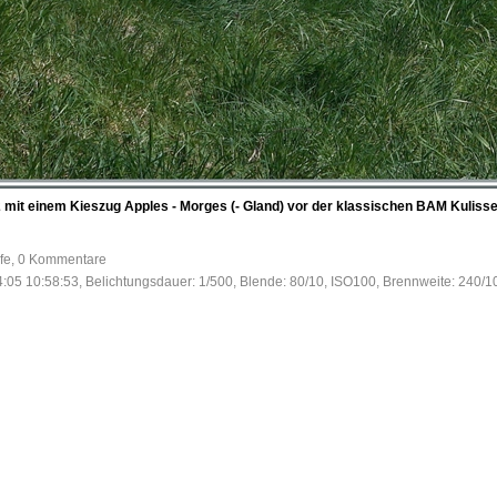
mit einem Kieszug Apples - Morges (- Gland) vor der klassischen BAM Kulisse 
ufe, 0 Kommentare
:05 10:58:53, Belichtungsdauer: 1/500, Blende: 80/10, ISO100, Brennweite: 240/1