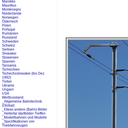
Marokko
Mauritius
Montenegro
Niederlande
Norwegen
Österreich
Polen
Portugal
Rumänien
Russland
Schweden
Schweiz
Serbien
Slowakei
Slowenien
Spanien
Tansania
Tschechien
Tschechoslowakei (bis Dez.
1992)
Türkei
Ukraine
Ungarn
USA
Weißrussland
_Allgemeine Bahntechnik
(Global)
_Etwas andere (Bahn)-Bilder
_Hellertal startbilder-Treffen
_Modellbahnen und Modelle
_Spezifikationen von
Triebfahrzeugen