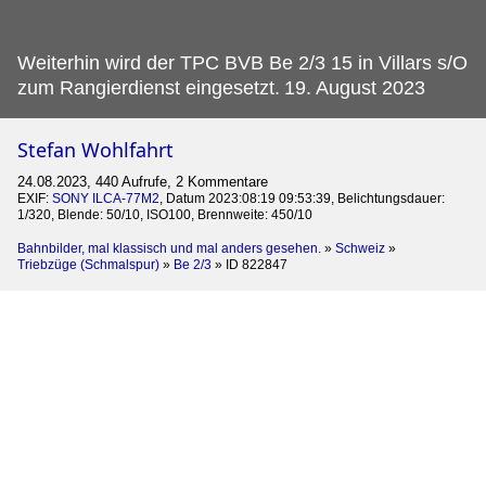
Weiterhin wird der TPC BVB Be 2/3 15 in Villars s/O
zum Rangierdienst eingesetzt.
19. August 2023
Stefan Wohlfahrt
24.08.2023, 440 Aufrufe, 2 Kommentare
EXIF:
SONY ILCA-77M2
, Datum 2023:08:19 09:53:39, Belichtungsdauer:
1/320, Blende: 50/10, ISO100, Brennweite: 450/10
Bahnbilder, mal klassisch und mal anders gesehen.
»
Schweiz
»
Triebzüge (Schmalspur)
»
Be 2/3
»
ID 822847