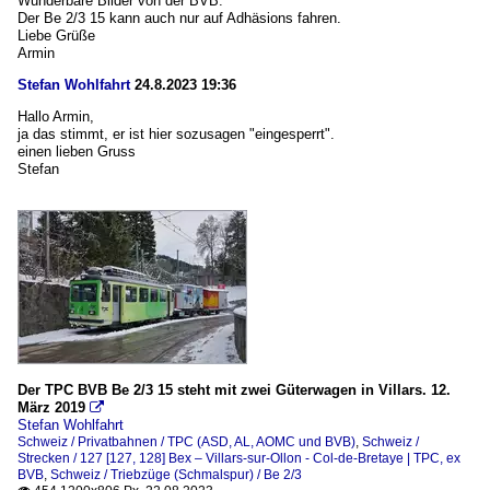
Wunderbare Bilder von der BVB.
Der Be 2/3 15 kann auch nur auf Adhäsions fahren.
Liebe Grüße
Armin
Stefan Wohlfahrt
24.8.2023 19:36
Hallo Armin,
ja das stimmt, er ist hier sozusagen "eingesperrt".
einen lieben Gruss
Stefan
Der TPC BVB Be 2/3 15 steht mit zwei Güterwagen in Villars. 12.
März 2019

Stefan Wohlfahrt
Schweiz / Privatbahnen / TPC (ASD, AL, AOMC und BVB)
,
Schweiz /
Strecken / 127 [127, 128] Bex – Villars-sur-Ollon - Col-de-Bretaye | TPC, ex
BVB
,
Schweiz / Triebzüge (Schmalspur) / Be 2/3