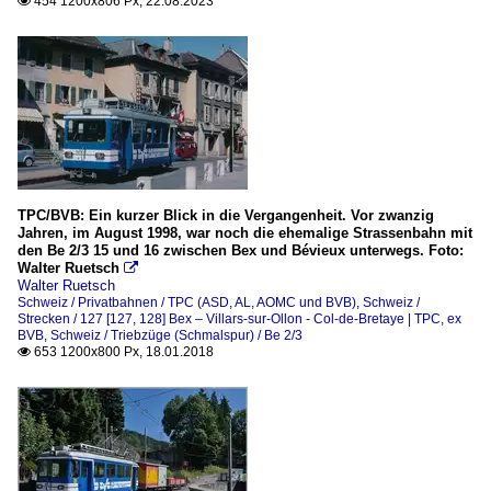
454 1200x806 Px, 22.08.2023

TPC/BVB: Ein kurzer Blick in die Vergangenheit. Vor zwanzig
Jahren, im August 1998, war noch die ehemalige Strassenbahn mit
den Be 2/3 15 und 16 zwischen Bex und Bévieux unterwegs. Foto:
Walter Ruetsch

Walter Ruetsch
Schweiz / Privatbahnen / TPC (ASD, AL, AOMC und BVB)
,
Schweiz /
Strecken / 127 [127, 128] Bex – Villars-sur-Ollon - Col-de-Bretaye | TPC, ex
BVB
,
Schweiz / Triebzüge (Schmalspur) / Be 2/3
653 1200x800 Px, 18.01.2018
