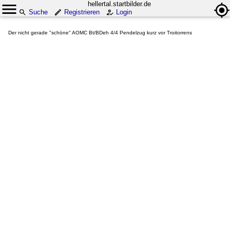
hellertal.startbilder.de
Suche
Registrieren
Login
Der nicht gerade "schöne" AOMC Bt/BDeh 4/4 Pendelzug kurz vor Troitorrens