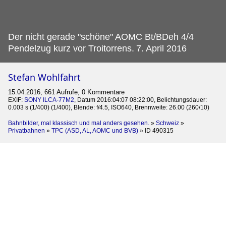
Der nicht gerade "schöne" AOMC Bt/BDeh 4/4
Pendelzug kurz vor Troitorrens.
7. April 2016
Stefan Wohlfahrt
15.04.2016, 661 Aufrufe, 0 Kommentare
EXIF:
SONY ILCA-77M2
, Datum 2016:04:07 08:22:00, Belichtungsdauer:
0.003 s (1/400) (1/400), Blende: f/4.5, ISO640, Brennweite: 26.00 (260/10)
Bahnbilder, mal klassisch und mal anders gesehen.
»
Schweiz
»
Privatbahnen
»
TPC (ASD, AL, AOMC und BVB)
»
ID 490315