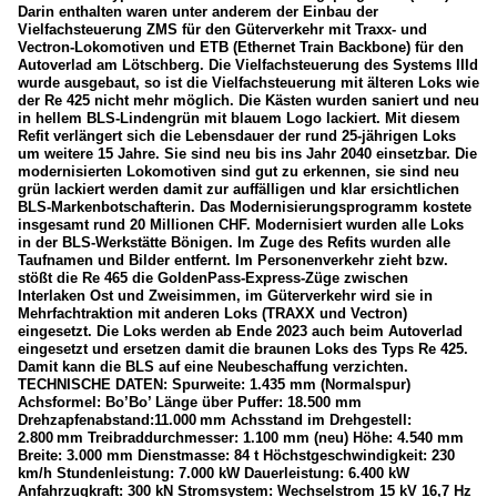
Darin enthalten waren unter anderem der Einbau der
Vielfachsteuerung ZMS für den Güterverkehr mit Traxx- und
Vectron-Lokomotiven und ETB (Ethernet Train Backbone) für den
Autoverlad am Lötschberg. Die Vielfachsteuerung des Systems IIId
wurde ausgebaut, so ist die Vielfachsteuerung mit älteren Loks wie
der Re 425 nicht mehr möglich. Die Kästen wurden saniert und neu
in hellem BLS-Lindengrün mit blauem Logo lackiert. Mit diesem
Refit verlängert sich die Lebensdauer der rund 25-jährigen Loks
um weitere 15 Jahre. Sie sind neu bis ins Jahr 2040 einsetzbar. Die
modernisierten Lokomotiven sind gut zu erkennen, sie sind neu
grün lackiert werden damit zur auffälligen und klar ersichtlichen
BLS-Markenbotschafterin. Das Modernisierungsprogramm kostete
insgesamt rund 20 Millionen CHF. Modernisiert wurden alle Loks
in der BLS-Werkstätte Bönigen. Im Zuge des Refits wurden alle
Taufnamen und Bilder entfernt. Im Personenverkehr zieht bzw.
stößt die Re 465 die GoldenPass-Express-Züge zwischen
Interlaken Ost und Zweisimmen, im Güterverkehr wird sie in
Mehrfachtraktion mit anderen Loks (TRAXX und Vectron)
eingesetzt. Die Loks werden ab Ende 2023 auch beim Autoverlad
eingesetzt und ersetzen damit die braunen Loks des Typs Re 425.
Damit kann die BLS auf eine Neubeschaffung verzichten.
TECHNISCHE DATEN: Spurweite: 1.435 mm (Normalspur)
Achsformel: Bo’Bo’ Länge über Puffer: 18.500 mm
Drehzapfenabstand:11.000 mm Achsstand im Drehgestell:
2.800 mm Treibraddurchmesser: 1.100 mm (neu) Höhe: 4.540 mm
Breite: 3.000 mm Dienstmasse: 84 t Höchstgeschwindigkeit: 230
km/h Stundenleistung: 7.000 kW Dauerleistung: 6.400 kW
Anfahrzugkraft: 300 kN Stromsystem: Wechselstrom 15 kV 16,7 Hz