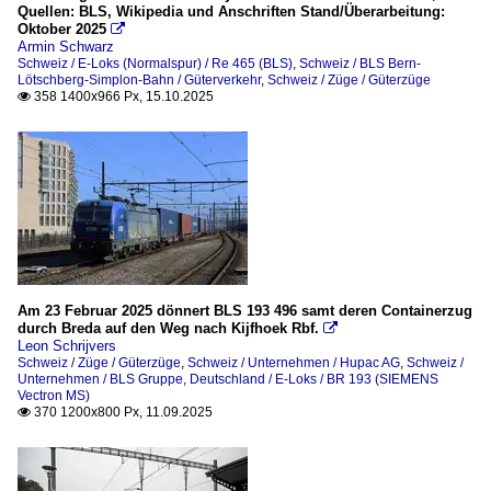
Quellen: BLS, Wikipedia und Anschriften Stand/Überarbeitung:
Oktober 2025

Armin Schwarz
Schweiz / E-Loks (Normalspur) / Re 465 (BLS)
,
Schweiz / BLS Bern-
Lötschberg-Simplon-Bahn / Güterverkehr
,
Schweiz / Züge / Güterzüge
358 1400x966 Px, 15.10.2025

Am 23 Februar 2025 dönnert BLS 193 496 samt deren Containerzug
durch Breda auf den Weg nach Kijfhoek Rbf.

Leon Schrijvers
Schweiz / Züge / Güterzüge
,
Schweiz / Unternehmen / Hupac AG
,
Schweiz /
Unternehmen / BLS Gruppe
,
Deutschland / E-Loks / BR 193 (SIEMENS
Vectron MS)
370 1200x800 Px, 11.09.2025
