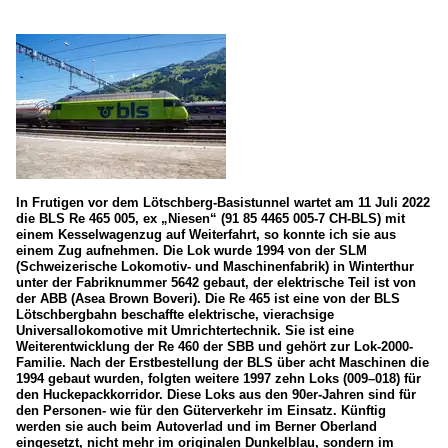
In Frutigen vor dem Lötschberg-Basistunnel wartet am 11 Juli 2022
die BLS Re 465 005, ex „Niesen“ (91 85 4465 005-7 CH-BLS) mit
einem Kesselwagenzug auf Weiterfahrt, so konnte ich sie aus
einem Zug aufnehmen. Die Lok wurde 1994 von der SLM
(Schweizerische Lokomotiv- und Maschinenfabrik) in Winterthur
unter der Fabriknummer 5642 gebaut, der elektrische Teil ist von
der ABB (Asea Brown Boveri). Die Re 465 ist eine von der BLS
Lötschbergbahn beschaffte elektrische, vierachsige
Universallokomotive mit Umrichtertechnik. Sie ist eine
Weiterentwicklung der Re 460 der SBB und gehört zur Lok-2000-
Familie. Nach der Erstbestellung der BLS über acht Maschinen die
1994 gebaut wurden, folgten weitere 1997 zehn Loks (009–018) für
den Huckepackkorridor. Diese Loks aus den 90er-Jahren sind für
den Personen- wie für den Güterverkehr im Einsatz. Künftig
werden sie auch beim Autoverlad und im Berner Oberland
eingesetzt, nicht mehr im originalen Dunkelblau, sondern im