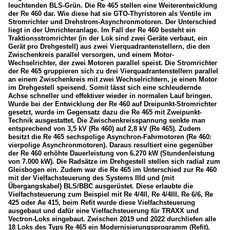
leuchtenden BLS-Grün. Die Re 465 stellen eine Weiterentwicklung
der Re 460 dar. Wie diese hat sie GTO-Thyristoren als Ventile im
Stromrichter und Drehstrom-Asynchronmotoren. Der Unterschied
liegt in der Umrichteranlage. Im Fall der Re 460 besteht ein
Traktionsstromrichter (in der Lok sind zwei Geräte verbaut, ein
Gerät pro Drehgestell) aus zwei Vierquadrantenstellern, die den
Zwischenkreis parallel versorgen, und einem Motor-
Wechselrichter, der zwei Motoren parallel speist. Die Stromrichter
der Re 465 gruppieren sich zu drei Vierquadrantenstellern parallel
an einem Zwischenkreis mit zwei Wechselrichtern, je einen Motor
im Drehgestell speisend. Somit lässt sich eine schleudernde
Achse schneller und effektiver wieder in normalen Lauf bringen.
Wurde bei der Entwicklung der Re 460 auf Dreipunkt-Stromrichter
gesetzt, wurde im Gegensatz dazu die Re 465 mit Zweipunkt-
Technik ausgestattet. Die Zwischenkreisspannung senkte man
entsprechend von 3,5 kV (Re 460) auf 2,8 kV (Re 465). Zudem
besitzt die Re 465 sechspolige Asynchron-Fahrmotoren (Re 460:
vierpolige Asynchronmotoren). Daraus resultiert eine gegenüber
der Re 460 erhöhte Dauerleistung von 6.270 kW (Stundenleistung
von 7.000 kW). Die Radsätze im Drehgestell stellen sich radial zum
Gleisbogen ein. Zudem war die Re 465 im Unterschied zur Re 460
mit der Vielfachsteuerung des Systems IIId und (mit
Übergangskabel) BLS/BBC ausgerüstet. Diese erlaubte die
Vielfachsteuerung zum Beispiel mit Re 4/4II, Re 4/4III, Re 6/6, Re
425 oder Ae 415, beim Refit wurde diese Vielfachsteuerung
ausgebaut und dafür eine Vielfachsteuerung für TRAXX und
Vectron-Loks eingebaut. Zwischen 2019 und 2022 durchliefen alle
18 Loks des Typs Re 465 ein Modernisierungsprogramm (Refit).