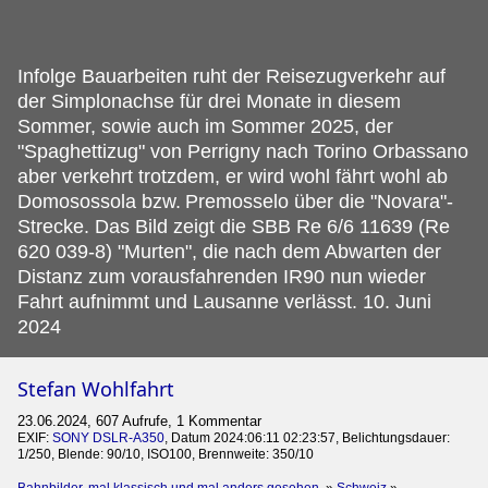
Infolge Bauarbeiten ruht der Reisezugverkehr auf
der Simplonachse für drei Monate in diesem
Sommer, sowie auch im Sommer 2025, der
"Spaghettizug" von Perrigny nach Torino Orbassano
aber verkehrt trotzdem, er wird wohl fährt wohl ab
Domosossola bzw.
Premosselo über die "Novara"-
Strecke. Das Bild zeigt die SBB Re 6/6 11639 (Re
620 039-8) "Murten", die nach dem Abwarten der
Distanz zum vorausfahrenden IR90 nun wieder
Fahrt aufnimmt und Lausanne verlässt. 10. Juni
2024
Stefan Wohlfahrt
23.06.2024, 607 Aufrufe, 1 Kommentar
EXIF:
SONY DSLR-A350
, Datum 2024:06:11 02:23:57, Belichtungsdauer:
1/250, Blende: 90/10, ISO100, Brennweite: 350/10