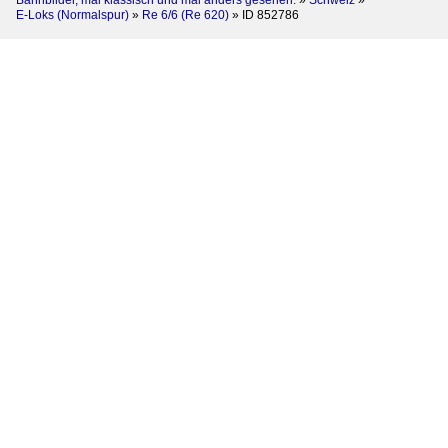
Bahnbilder, mal klassisch und mal anders gesehen.
»
Schweiz
»
E-Loks (Normalspur)
»
Re 6/6 (Re 620)
»
ID 852786