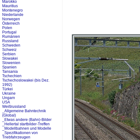
Marokko
Mauritius
Montenegro
Niederlande
Norwegen
Österreich
Polen
Portugal
Rumänien
Russland
Schweden
Schweiz
Serbien
Slowakei
Slowenien
Spanien
Tansania
Tschechien
Tschechoslowakei (bis Dez.
1992)
Türkei
Ukraine
Ungarn
USA
Weißrussland
_Allgemeine Bahntechnik
(Global)
_Etwas andere (Bahn)-Bilder
_Hellertal startbilder-Treffen
_Modellbahnen und Modelle
_Spezifikationen von
Triebfahrzeugen