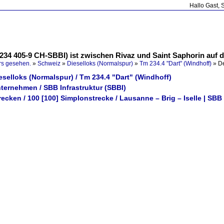
Hallo Gast, 
 234 405-9 CH-SBBI) ist zwischen Rivaz und Saint Saphorin auf 
rs gesehen.
»
Schweiz
»
Dieselloks (Normalspur)
»
Tm 234.4 "Dart" (Windhoff)
»
D
eselloks (Normalspur) / Tm 234.4 "Dart" (Windhoff)
ternehmen / SBB Infrastruktur (SBBI)
recken / 100 [100] Simplonstrecke / Lausanne – Brig – Iselle | SBB