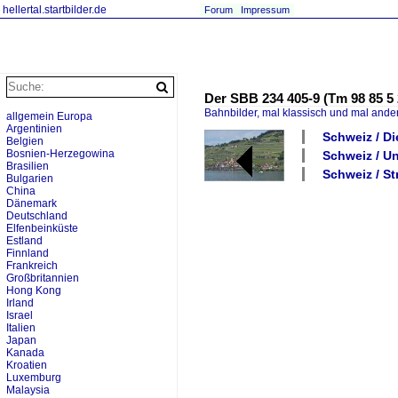
hellertal.startbilder.de
Forum
Impressum
Der SBB 234 405-9 (Tm 98 85 5
Bahnbilder, mal klassisch und mal ande
allgemein Europa
Argentinien
Schweiz / Di
Belgien
Bosnien-Herzegowina
Schweiz / Un
Brasilien
Schweiz / St
Bulgarien
China
Dänemark
Deutschland
Elfenbeinküste
Estland
Finnland
Frankreich
Großbritannien
Hong Kong
Irland
Israel
Italien
Japan
Kanada
Kroatien
Luxemburg
Malaysia