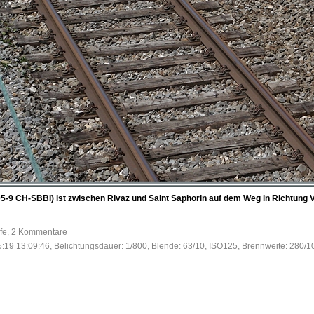
5-9 CH-SBBI) ist zwischen Rivaz und Saint Saphorin auf dem Weg in Richtung 
ufe, 2 Kommentare
:19 13:09:46, Belichtungsdauer: 1/800, Blende: 63/10, ISO125, Brennweite: 280/1