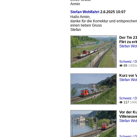
Armin
Stefan Wohlfahrt
2.6.2025 10:07
Hallo Armin,
danke für die Korrektur und entsprechen
einen lieben Gruss
Stefan
Der Tm 23
Flirt zu e
Stefan Woh
Schweiz / D
69
1400x

Kurz vor 
Stefan Woh
Schweiz / D
117
1400

Vor der K
Villeneuve
Stefan Woh
Schweiz / D