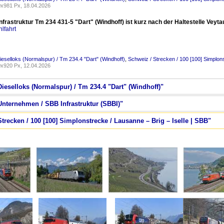
x981 Px, 18.04.2026
frastruktur Tm 234 431-5 "Dart" (Windhoff) ist kurz nach der Haltestelle Veyta
lfahrt
ieselloks (Normalspur) / Tm 234.4 "Dart" (Windhoff)
,
Schweiz / Strecken / 100 [100] Simplons
x920 Px, 12.04.2026
Dieselloks (Normalspur) / Tm 234.4 "Dart" (Windhoff)"
Unternehmen / SBB Infrastruktur (SBBI)"
Strecken / 100 [100] Simplonstrecke / Lausanne – Brig – Iselle | SBB"