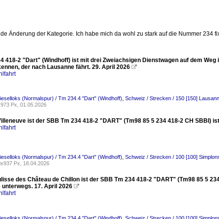
de Änderung der Kategorie. Ich habe mich da wohl zu stark auf die Nummer 234 fix
4 418-2 "Dart" (Windhoff) ist mit drei Zweiachsigen Dienstwagen auf dem Weg 
rkennen, der nach Lausanne fährt. 29. April 2026

lfahrt
ieselloks (Normalspur) / Tm 234.4 "Dart" (Windhoff)
,
Schweiz / Strecken / 150 [150] Lausa
973 Px, 01.05.2026
Villeneuve ist der SBB Tm 234 418-2 "DART" (Tm98 85 5 234 418-2 CH SBBI) ist
lfahrt
ieselloks (Normalspur) / Tm 234.4 "Dart" (Windhoff)
,
Schweiz / Strecken / 100 [100] Simplons
x937 Px, 18.04.2026
ulisse des Château de Chillon ist der SBB Tm 234 418-2 "DART" (Tm98 85 5 234
 unterwegs. 17. April 2026

lfahrt
ieselloks (Normalspur) / Tm 234.4 "Dart" (Windhoff)
,
Schweiz / Strecken / 100 [100] Simplons