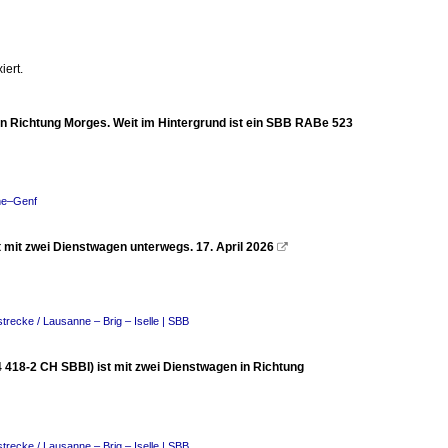
iert.
in Richtung Morges. Weit im Hintergrund ist ein SBB RABe 523
nne–Genf
 mit zwei Dienstwagen unterwegs. 17. April 2026

trecke / Lausanne – Brig – Iselle | SBB
 418-2 CH SBBI) ist mit zwei Dienstwagen in Richtung
trecke / Lausanne – Brig – Iselle | SBB