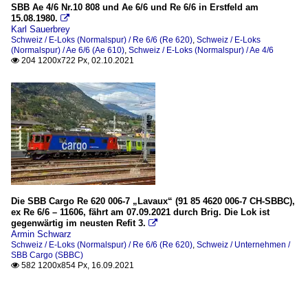
SBB Ae 4/6 Nr.10 808 und Ae 6/6 und Re 6/6 in Erstfeld am
15.08.1980.

Karl Sauerbrey
Schweiz / E-Loks (Normalspur) / Re 6/6 (Re 620)
,
Schweiz / E-Loks
(Normalspur) / Ae 6/6 (Ae 610)
,
Schweiz / E-Loks (Normalspur) / Ae 4/6
204 1200x722 Px, 02.10.2021

Die SBB Cargo Re 620 006-7 „Lavaux“ (91 85 4620 006-7 CH-SBBC),
ex Re 6/6 – 11606, fährt am 07.09.2021 durch Brig. Die Lok ist
gegenwärtig im neusten Refit 3.

Armin Schwarz
Schweiz / E-Loks (Normalspur) / Re 6/6 (Re 620)
,
Schweiz / Unternehmen /
SBB Cargo (SBBC)
582 1200x854 Px, 16.09.2021
