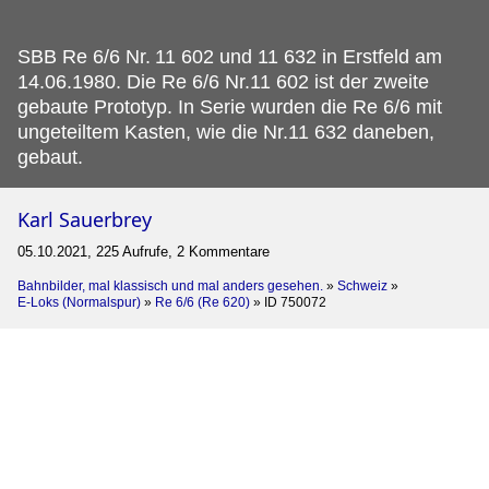
SBB Re 6/6 Nr.
11 602 und 11 632 in Erstfeld am
14.06.1980. Die Re 6/6 Nr.11 602 ist der zweite
gebaute Prototyp. In Serie wurden die Re 6/6 mit
ungeteiltem Kasten, wie die Nr.11 632 daneben,
gebaut.
Karl Sauerbrey
05.10.2021, 225 Aufrufe, 2 Kommentare
Bahnbilder, mal klassisch und mal anders gesehen.
»
Schweiz
»
E-Loks (Normalspur)
»
Re 6/6 (Re 620)
»
ID 750072