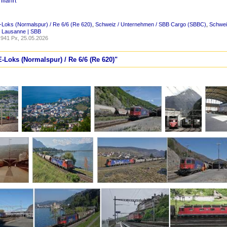
lfahrt
-Loks (Normalspur) / Re 6/6 (Re 620)
,
Schweiz / Unternehmen / SBB Cargo (SBBC)
,
Schweiz
– Lausanne | SBB
941 Px, 25.05.2026
E-Loks (Normalspur) / Re 6/6 (Re 620)"