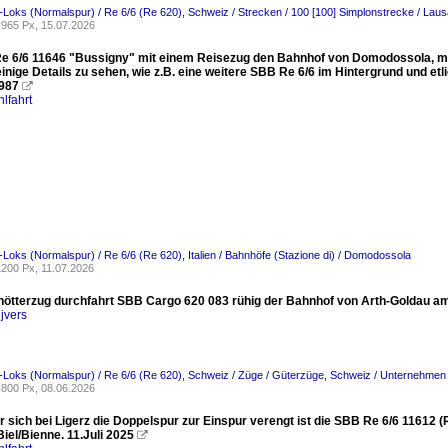
-Loks (Normalspur) / Re 6/6 (Re 620)
,
Schweiz / Strecken / 100 [100] Simplonstrecke / Lausa
965 Px, 15.07.2026
e 6/6 11646 "Bussigny" mit einem Reisezug den Bahnhof von Domodossola, mehr 
inige Details zu sehen, wie z.B. eine weitere SBB Re 6/6 im Hintergrund und et
1987

lfahrt
-Loks (Normalspur) / Re 6/6 (Re 620)
,
Italien / Bahnhöfe (Stazione di) / Domodossola
200 Px, 11.07.2026
chötterzug durchfahrt SBB Cargo 620 083 rühig der Bahnhof von Arth-Goldau am
jvers
-Loks (Normalspur) / Re 6/6 (Re 620)
,
Schweiz / Züge / Güterzüge
,
Schweiz / Unternehmen
800 Px, 08.06.2026
r sich bei Ligerz die Doppelspur zur Einspur verengt ist die SBB Re 6/6 11612
iel/Bienne. 11.Juli 2025
