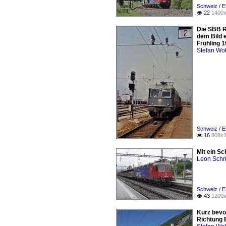
Schweiz / E
22
1400x

Die SBB R
dem Bild e
Frühling 
Stefan Woh
Schweiz / E
16
808x1

Mit ein S
Leon Schri
Schweiz / E
43
1200x

Kurz bevo
Richtung B