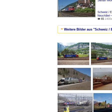
Stefan Woh
Schweiz / E
Neuchâtel 
65
1400x

Weitere Bilder aus "Schweiz / 