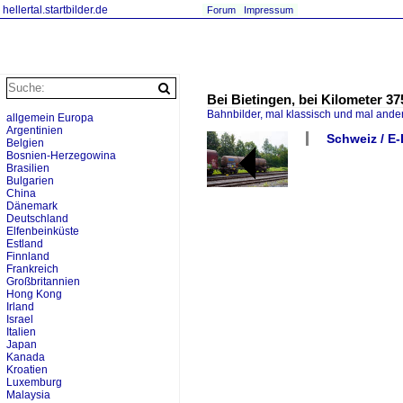
hellertal.startbilder.de
Forum
Impressum
Bei Bietingen, bei Kilometer 3
Bahnbilder, mal klassisch und mal ande
allgemein Europa
Argentinien
Schweiz / E-
Belgien
Bosnien-Herzegowina
Brasilien
Bulgarien
China
Dänemark
Deutschland
Elfenbeinküste
Estland
Finnland
Frankreich
Großbritannien
Hong Kong
Irland
Israel
Italien
Japan
Kanada
Kroatien
Luxemburg
Malaysia