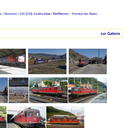
 / Strecken / 210 [210] Jurafusslinie / Biel/Bienne – Yverdon-les-Bains -
zur Galerie