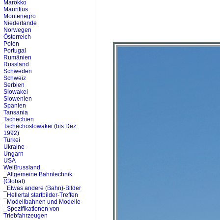
Marokko
Mauritius
Montenegro
Niederlande
Norwegen
Österreich
Polen
Portugal
Rumänien
Russland
Schweden
Schweiz
Serbien
Slowakei
Slowenien
Spanien
Tansania
Tschechien
Tschechoslowakei (bis Dez.
1992)
Türkei
Ukraine
Ungarn
USA
Weißrussland
_Allgemeine Bahntechnik
(Global)
_Etwas andere (Bahn)-Bilder
_Hellertal startbilder-Treffen
_Modellbahnen und Modelle
_Spezifikationen von
Triebfahrzeugen