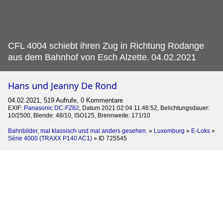
CFL 4004 schiebt ihren Zug in Richtung Rodange
aus dem Bahnhof von Esch Alzette.
04.02.2021
Hans und Jeanny De Rond
04.02.2021, 519 Aufrufe, 0 Kommentare
EXIF:
Panasonic DC-FZ82
, Datum 2021:02:04 11:46:52, Belichtungsdauer:
10/2500, Blende: 48/10, ISO125, Brennweite: 171/10
Bahnbilder, mal klassisch und mal anders gesehen.
»
Luxemburg
»
E-Loks
»
Série 4000 (TRAXX P140 AC1)
»
ID 725545