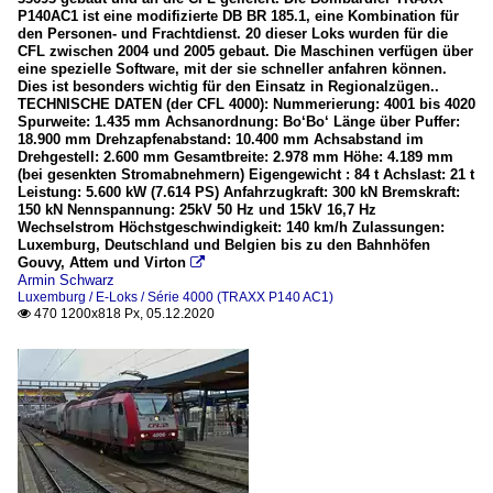
P140AC1 ist eine modifizierte DB BR 185.1, eine Kombination für
den Personen- und Frachtdienst. 20 dieser Loks wurden für die
CFL zwischen 2004 und 2005 gebaut. Die Maschinen verfügen über
eine spezielle Software, mit der sie schneller anfahren können.
Dies ist besonders wichtig für den Einsatz in Regionalzügen..
TECHNISCHE DATEN (der CFL 4000): Nummerierung: 4001 bis 4020
Spurweite: 1.435 mm Achsanordnung: Bo‘Bo‘ Länge über Puffer:
18.900 mm Drehzapfenabstand: 10.400 mm Achsabstand im
Drehgestell: 2.600 mm Gesamtbreite: 2.978 mm Höhe: 4.189 mm
(bei gesenkten Stromabnehmern) Eigengewicht : 84 t Achslast: 21 t
Leistung: 5.600 kW (7.614 PS) Anfahrzugkraft: 300 kN Bremskraft:
150 kN Nennspannung: 25kV 50 Hz und 15kV 16,7 Hz
Wechselstrom Höchstgeschwindigkeit: 140 km/h Zulassungen:
Luxemburg, Deutschland und Belgien bis zu den Bahnhöfen
Gouvy, Attem und Virton

Armin Schwarz
Luxemburg / E-Loks / Série 4000 (TRAXX P140 AC1)
470 1200x818 Px, 05.12.2020
