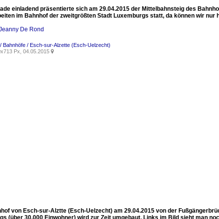
rade einladend präsentierte sich am 29.04.2015 der Mittelbahnsteig des Bahnhof
iten im Bahnhof der zweitgrößten Stadt Luxemburgs statt, da können wir nur ho
Jeanny De Rond
 Bahnhöfe / Esch-sur-Alzette (Esch-Uelzecht)
x713 Px, 04.05.2015

nhof von Esch-sur-Alztte (Esch-Uelzecht) am 29.04.2015 von der Fußgängerbrüc
s (über 30.000 Einwohner) wird zur Zeit umgebaut. Links im Bild sieht man n