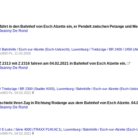
fährt in den Bahnhof von Esch Alzette ein, er Pendelt zwischen Petange und Me
Jeanny De Rond
 Bahnhöfe / Esch-sur-Alzette (Esch-Uelzecht)
,
Luxemburg / Triebzüge / BR 2400 / 2450 (A
x800 Px, 11.03.2026
Z 2313 mit Z 2316 fahren am 04.02.2021 in Bahnhof von Esch Alzette ein.

Jeanny De Rond
 Triebzüge / BR 2300 (Stadler KISS)
,
Luxemburg / Bahnhöfe / Esch-sur-Alzette (Esch-Uelze
x863 Px, 04.02.2021

schiebt ihren Zug in Richtung Rodange aus dem Bahnhof von Esch Alzette. 04.
Jeanny De Rond
/ E-Loks / Série 4000 (TRAXX P140 AC1)
,
Luxemburg / Bahnhöfe / Esch-sur-Alzette (Esch-
x898 Px, 04.02.2021
