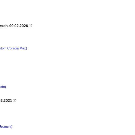
rsch. 09.02.2026

lstom Coradia Max)
cht)
02.2021

Uelzecht)