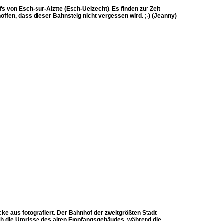
s von Esch-sur-Alztte (Esch-Uelzecht). Es finden zur Zeit
ffen, dass dieser Bahnsteig nicht vergessen wird. ;-) (Jeanny)
ke aus fotografiert. Der Bahnhof der zweitgrößten Stadt
och die Umrisse des alten Empfangsgebäudes, während die