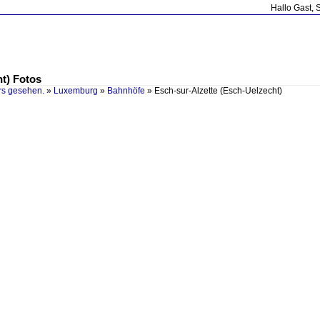
Hallo Gast, 
t) Fotos
rs gesehen.
»
Luxemburg
»
Bahnhöfe
»
Esch-sur-Alzette (Esch-Uelzecht)