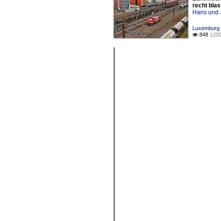
recht bla
Hans und 
Luxemburg /
848
1200
