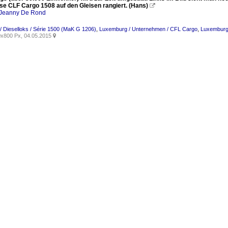
sse CLF Cargo 1508 auf den Gleisen rangiert. (Hans)

Jeanny De Rond
 Dieselloks / Série 1500 (MaK G 1206)
,
Luxemburg / Unternehmen / CFL Cargo
,
Luxemburg 
x800 Px, 04.05.2015
