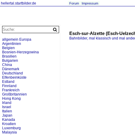
hellertal.startbilder.de
Forum
Impressum
Esch-sur-Alzette (Esch-Uelzech
Bahnbilder, mal klassisch und mal ande
allgemein Europa
Argentinien
Belgien
Bosnien-Herzegowina
Brasilien
Bulgarien
China
Dänemark
Deutschland
Elfenbeinküste
Estland
Finnland
Frankreich
Großbritannien
Hong Kong
Irland
Israel
Italien
Japan
Kanada
Kroatien
Luxemburg
Malaysia