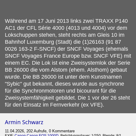
Während am 17 Juni 2013 links zwei TRAXX P140
AC1 der CFL Série 4000 (4013 und 4004) vor dem
Lokschuppen stehen, steht rechts am Gleis 10 im
Bahnhof Luxemburg (Stadt) die (1)26163 (91 87
0026 163-2 F-SNCF) der SNCF Voyages (ehemals
SNCF Voyages France Europe bzw.
SNCF VFE) mit
einem EC. Die Lok ist eine Zweisystemlok der Serie
BB 26000 die vom Alstom (ehem. Alsthom) gebaut
wurde. Die BB 26000 ist unter dem Kunstnamen
"Sybic" gut bekannt, dieses wurde aus synchrone
für die Synchronmotoren und bicourant für die
Zweisystemfähigkeit gebildet. Die 1 vor der 26 steht
für den Einsatz im Fernverkehr (ex VFE).
Armin Schwarz
11.04.2026, 202 Aufrufe, 0 Kommentare
EXIF:
Canon Canon EOS 1000D
, Belichtungsdauer: 1/250, Blende: 8/1,