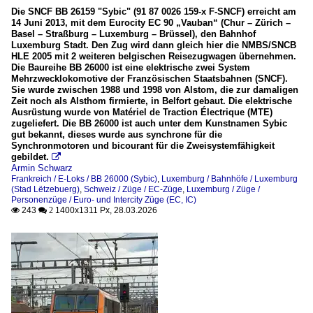
Die SNCF BB 26159 "Sybic" (91 87 0026 159-x F-SNCF) erreicht am
14 Juni 2013, mit dem Eurocity EC 90 „Vauban“ (Chur – Zürich –
Basel – Straßburg – Luxemburg – Brüssel), den Bahnhof
Luxemburg Stadt. Den Zug wird dann gleich hier die NMBS/SNCB
HLE 2005 mit 2 weiteren belgischen Reisezugwagen übernehmen.
Die Baureihe BB 26000 ist eine elektrische zwei System
Mehrzwecklokomotive der Französischen Staatsbahnen (SNCF).
Sie wurde zwischen 1988 und 1998 von Alstom, die zur damaligen
Zeit noch als Alsthom firmierte, in Belfort gebaut. Die elektrische
Ausrüstung wurde von Matériel de Traction Électrique (MTE)
zugeliefert. Die BB 26000 ist auch unter dem Kunstnamen Sybic
gut bekannt, dieses wurde aus synchrone für die
Synchronmotoren und bicourant für die Zweisystemfähigkeit
gebildet.

Armin Schwarz
Frankreich / E-Loks / BB 26000 (Sybic)
,
Luxemburg / Bahnhöfe / Luxemburg
(Stad Lëtzebuerg)
,
Schweiz / Züge / EC-Züge
,
Luxemburg / Züge /
Personenzüge / Euro- und Intercity Züge (EC, IC)
243
1400x1311 Px, 28.03.2026

 2