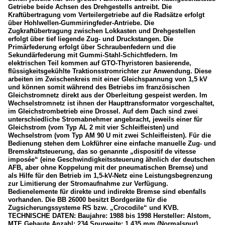
Getriebe beide Achsen des Drehgestells antreibt. Die
Kraftübertragung vom Verteilergetriebe auf die Radsätze erfolgt
über Hohlwellen-Gummiringfeder-Antriebe. Die
Zugkraftübertragung zwischen Lokkasten und Drehgestellen
erfolgt über tief liegende Zug- und Druckstangen. Die
Primärfederung erfolgt über Schraubenfedern und die
Sekundärfederung mit Gummi-Stahl-Schichtfedern. Im
elektrischen Teil kommen auf GTO-Thyristoren basierende,
flüssigkeitsgekühlte Traktionsstromrichter zur Anwendung. Diese
arbeiten im Zwischenkreis mit einer Gleichspannung von 1,5 kV
und können somit während des Betriebs im französischen
Gleichstromnetz direkt aus der Oberleitung gespeist werden. Im
Wechselstromnetz ist ihnen der Haupttransformator vorgeschaltet,
im Gleichstrombetrieb eine Drossel. Auf dem Dach sind zwei
unterschiedliche Stromabnehmer angebracht, jeweils einer für
Gleichstrom (vom Typ AL 2 mit vier Schleifleisten) und
Wechselstrom (vom Typ AM 90 U mit zwei Schleifleisten). Für die
Bedienung stehen dem Lokführer eine einfache manuelle Zug- und
Bremskraftsteuerung, das so genannte „dispositif de vitesse
imposée“ (eine Geschwindigkeitssteuerung ähnlich der deutschen
AFB, aber ohne Koppelung mit der pneumatischen Bremse) und
als Hilfe für den Betrieb im 1,5-kV-Netz eine Leistungsbegrenzung
zur Limitierung der Stromaufnahme zur Verfügung.
Bedienelemente für direkte und indirekte Bremse sind ebenfalls
vorhanden. Die BB 26000 besitzt Bordgeräte für die
Zugsicherungssysteme RS bzw. „Crocodile“ und KVB.
TECHNISCHE DATEN: Baujahre: 1988 bis 1998 Hersteller: Alstom,
MTE Gebaute Anzahl: 234 Spurweite: 1.435 mm (Normalspur)