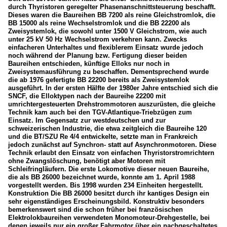
durch Thyristoren geregelter Phasenanschnittsteuerung beschafft.
Dieses waren die Baureihen BB 7200 als reine Gleichstromlok, die
BB 15000 als reine Wechselstromlok und die BB 22200 als
Zweisystemlok, die sowohl unter 1500 V Gleichstrom, wie auch
unter 25 kV 50 Hz Wechselstrom verkehren kann. Zwecks
einfacheren Unterhaltes und flexiblerem Einsatz wurde jedoch
noch während der Planung bzw. Fertigung dieser beiden
Baureihen entschieden, künftige Elloks nur noch in
Zweisystemausführung zu beschaffen. Dementsprechend wurde
die ab 1976 gefertigte BB 22200 bereits als Zweisystemlok
ausgeführt. In der ersten Hälfte der 1980er Jahre entschied sich die
SNCF, die Elloktypen nach der Baureihe 22200 mit
umrichtergesteuerten Drehstrommotoren auszurüsten, die gleiche
Technik kam auch bei den TGV-Atlantique-Triebzügen zum
Einsatz. Im Gegensatz zur westdeutschen und zur
schweizerischen Industrie, die etwa zeitgleich die Baureihe 120
und die BT/SZU Re 4/4 entwickelte, setzte man in Frankreich
jedoch zunächst auf Synchron- statt auf Asynchronmotoren. Diese
Technik erlaubt den Einsatz von einfachen Thyristorstromrichtern
ohne Zwangslöschung, benötigt aber Motoren mit
Schleifringläufern. Die erste Lokomotive dieser neuen Baureihe,
die als BB 26000 bezeichnet wurde, konnte am 1. April 1988
vorgestellt werden. Bis 1998 wurden 234 Einheiten hergestellt.
Konstruktion Die BB 26000 besitzt durch ihr kantiges Design ein
sehr eigenständiges Erscheinungsbild. Konstruktiv besonders
bemerkenswert sind die schon früher bei französischen
Elektrolokbaureihen verwendeten Monomoteur-Drehgestelle, bei
denen jeweils nur ein großer Fahrmotor über ein nachgeschaltetes