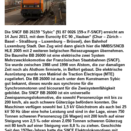
Die SNCF BB 26159 "Sybic" (91 87 0026 159-x F-SNCF) erreicht am
14 Juni 2013, mit dem Eurocity EC 90 „Vauban“ (Chur – Zürich –
Basel – Straßburg – Luxemburg – Brüssel), den Bahnhof
Luxemburg Stadt. Den Zug wird dann gleich hier die NMBS/SNCB
HLE 2005 mit 2 weiteren belgischen Reisezugwagen übernehmen.
Die Baureihe BB 26000 ist eine elektrische zwei System
Mehrzwecklokomotive der Französischen Staatsbahnen (SNCF).
Sie wurde zwischen 1988 und 1998 von Alstom, die zur damaligen
Zeit noch als Alsthom firmierte, in Belfort gebaut. Die elektrische
Ausrüstung wurde von Matériel de Traction Électrique (MTE)
zugeliefert. Die BB 26000 ist auch unter dem Kunstnamen Sybic
gut bekannt, dieses wurde aus synchrone für die
Synchronmotoren und bicourant für die Zweisystemfähigkeit
gebildet. Die SNCF BB 26000 ist ein universelle
Zweispannungslokomotive, die sowohl Personenzüge mit bis zu
200 km/h, als auch schwere Güterzüge befördern konnten. Die
Maschinen verfügen sowohl bei 1,5 kV Gleichstrom als auch bei 25
kV 50 Hz über eine hohe Leistung und sind in der Lage, einen 750
Tonnen schweren Personenzug (16 Wagen) mit 200 km/h auf einer
Steigung von 2,5 ‰ oder einen 2.050 Tonnen schweren Güterzug
mit 80 km/h auf einer Steigung von 8,8 ‰ zu ziehen. Geschichte
Seit den 1970er-Jahren hatte die SNCF Elektrolokomotiven mit