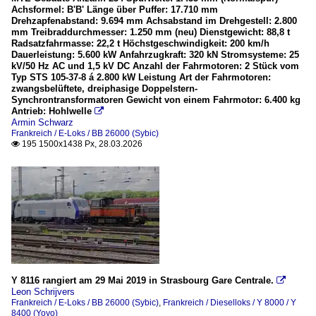
Achsformel: B'B' Länge über Puffer: 17.710 mm
Drehzapfenabstand: 9.694 mm Achsabstand im Drehgestell: 2.800
mm Treibraddurchmesser: 1.250 mm (neu) Dienstgewicht: 88,8 t
Radsatzfahrmasse: 22,2 t Höchstgeschwindigkeit: 200 km/h
Dauerleistung: 5.600 kW Anfahrzugkraft: 320 kN Stromsysteme: 25
kV/50 Hz AC und 1,5 kV DC Anzahl der Fahrmotoren: 2 Stück vom
Typ STS 105-37-8 á 2.800 kW Leistung Art der Fahrmotoren:
zwangsbelüftete, dreiphasige Doppelstern-
Synchrontransformatoren Gewicht von einem Fahrmotor: 6.400 kg
Antrieb: Hohlwelle

Armin Schwarz
Frankreich / E-Loks / BB 26000 (Sybic)
195 1500x1438 Px, 28.03.2026

Y 8116 rangiert am 29 Mai 2019 in Strasbourg Gare Centrale.

Leon Schrijvers
Frankreich / E-Loks / BB 26000 (Sybic)
,
Frankreich / Dieselloks / Y 8000 / Y
8400 (Yoyo)