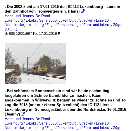
. Die 3002 zieht am 17.01.2016 den IC 113 Luxembourg - Liers in
den Bahnhof von Troisvierges ein. (Hans)

Hans und Jeanny De Rond
Luxemburg / E-Loks / Série 3000
,
Luxemburg / Strecken / Linie 10
Nordstrecke
,
Luxemburg / Züge / Personenzüge / Euro- und Intercity Züge
(EC, IC)
685 1200x667 Px, 17.01.2016


. Bei schönstem Sonnenschein sind wir heute nachmittag
losgefahren um Schnee-Bahnbilder zu machen. Kaum
angekommen in Wilwerwiltz begann es wieder zu schneien und so
zog die 3018 (mit nur einem Spitzenlicht) den IC 112 Liers -
Luxembourg im Schneegestäuber über die Nordstrecke. 16.01.2016
(Jeanny)

Hans und Jeanny De Rond
Luxemburg / E-Loks / Série 3000
,
Luxemburg / Strecken / Linie 10
Nordstrecke
,
Luxemburg / Züge / Personenzüge / Euro- und Intercity Züge