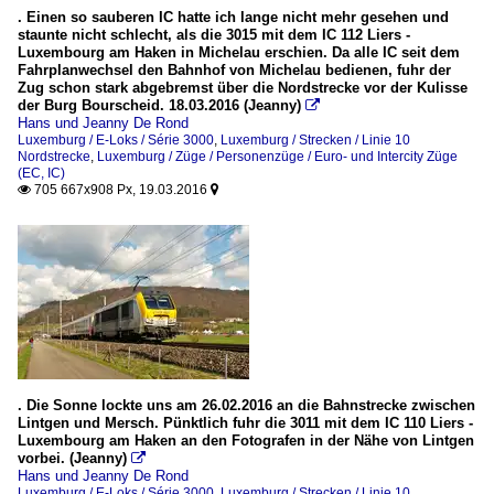
. Einen so sauberen IC hatte ich lange nicht mehr gesehen und
staunte nicht schlecht, als die 3015 mit dem IC 112 Liers -
Luxembourg am Haken in Michelau erschien. Da alle IC seit dem
Fahrplanwechsel den Bahnhof von Michelau bedienen, fuhr der
Zug schon stark abgebremst über die Nordstrecke vor der Kulisse
der Burg Bourscheid. 18.03.2016 (Jeanny)

Hans und Jeanny De Rond
Luxemburg / E-Loks / Série 3000
,
Luxemburg / Strecken / Linie 10
Nordstrecke
,
Luxemburg / Züge / Personenzüge / Euro- und Intercity Züge
(EC, IC)
705 667x908 Px, 19.03.2016


. Die Sonne lockte uns am 26.02.2016 an die Bahnstrecke zwischen
Lintgen und Mersch. Pünktlich fuhr die 3011 mit dem IC 110 Liers -
Luxembourg am Haken an den Fotografen in der Nähe von Lintgen
vorbei. (Jeanny)

Hans und Jeanny De Rond
Luxemburg / E-Loks / Série 3000
,
Luxemburg / Strecken / Linie 10