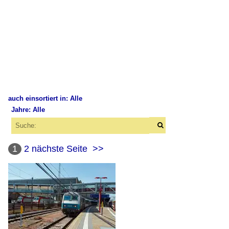
auch einsortiert in: Alle
Jahre: Alle
×
×
Alle Kategorien
Alle Jahre
Belgien
1
2
nächste Seite
>>
2010
E-Loks
2014
Série 13
2015
Série 20
2016
2017
Frankreich