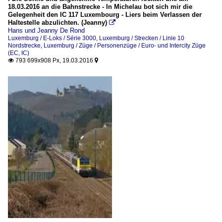
18.03.2016 an die Bahnstrecke - In Michelau bot sich mir die
Gelegenheit den IC 117 Luxembourg - Liers beim Verlassen der
Haltestelle abzulichten. (Jeanny)

Hans und Jeanny De Rond
Luxemburg / E-Loks / Série 3000
,
Luxemburg / Strecken / Linie 10
Nordstrecke
,
Luxemburg / Züge / Personenzüge / Euro- und Intercity Züge
(EC, IC)
793 699x908 Px, 19.03.2016

