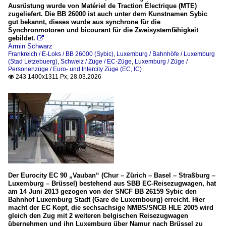
Ausrüstung wurde von Matériel de Traction Électrique (MTE)
zugeliefert. Die BB 26000 ist auch unter dem Kunstnamen Sybic
gut bekannt, dieses wurde aus synchrone für die
Synchronmotoren und bicourant für die Zweisystemfähigkeit
gebildet.

Armin Schwarz
Frankreich / E-Loks / BB 26000 (Sybic)
,
Luxemburg / Bahnhöfe / Luxemburg
(Stad Lëtzebuerg)
,
Schweiz / Züge / EC-Züge
,
Luxemburg / Züge /
Personenzüge / Euro- und Intercity Züge (EC, IC)
243 1400x1311 Px, 28.03.2026

Der Eurocity EC 90 „Vauban“ (Chur – Zürich – Basel – Straßburg –
Luxemburg – Brüssel) bestehend aus SBB EC-Reisezugwagen, hat
am 14 Juni 2013 gezogen von der SNCF BB 26159 Sybic den
Bahnhof Luxemburg Stadt (Gare de Luxembourg) erreicht. Hier
macht der EC Kopf, die sechsachsige NMBS/SNCB HLE 2005 wird
gleich den Zug mit 2 weiteren belgischen Reisezugwagen
übernehmen und ihn Luxemburg über Namur nach Brüssel zu