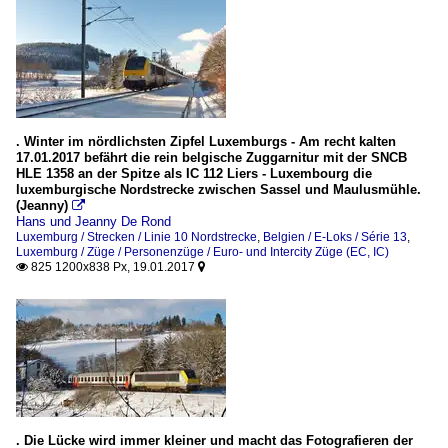
. Winter im nördlichsten Zipfel Luxemburgs - Am recht kalten
17.01.2017 befährt die rein belgische Zuggarnitur mit der SNCB
HLE 1358 an der Spitze als IC 112 Liers - Luxembourg die
luxemburgische Nordstrecke zwischen Sassel und Maulusmühle.
(Jeanny)

Hans und Jeanny De Rond
Luxemburg / Strecken / Linie 10 Nordstrecke
,
Belgien / E-Loks / Série 13
,
Luxemburg / Züge / Personenzüge / Euro- und Intercity Züge (EC, IC)
825 1200x838 Px, 19.01.2017


. Die Lücke wird immer kleiner und macht das Fotografieren der