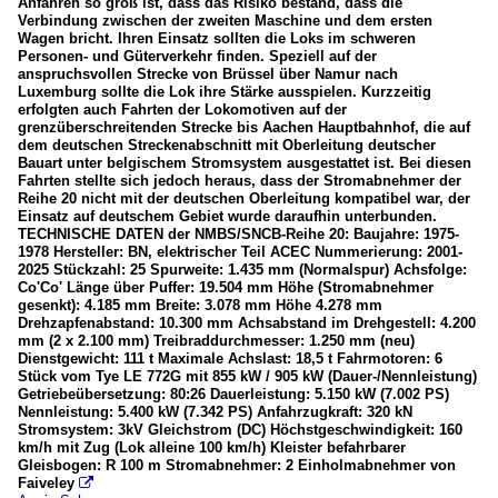
Anfahren so groß ist, dass das Risiko bestand, dass die
Verbindung zwischen der zweiten Maschine und dem ersten
Wagen bricht. Ihren Einsatz sollten die Loks im schweren
Personen- und Güterverkehr finden. Speziell auf der
anspruchsvollen Strecke von Brüssel über Namur nach
Luxemburg sollte die Lok ihre Stärke ausspielen. Kurzzeitig
erfolgten auch Fahrten der Lokomotiven auf der
grenzüberschreitenden Strecke bis Aachen Hauptbahnhof, die auf
dem deutschen Streckenabschnitt mit Oberleitung deutscher
Bauart unter belgischem Stromsystem ausgestattet ist. Bei diesen
Fahrten stellte sich jedoch heraus, dass der Stromabnehmer der
Reihe 20 nicht mit der deutschen Oberleitung kompatibel war, der
Einsatz auf deutschem Gebiet wurde daraufhin unterbunden.
TECHNISCHE DATEN der NMBS/SNCB-Reihe 20: Baujahre: 1975-
1978 Hersteller: BN, elektrischer Teil ACEC Nummerierung: 2001-
2025 Stückzahl: 25 Spurweite: 1.435 mm (Normalspur) Achsfolge:
Co'Co' Länge über Puffer: 19.504 mm Höhe (Stromabnehmer
gesenkt): 4.185 mm Breite: 3.078 mm Höhe 4.278 mm
Drehzapfenabstand: 10.300 mm Achsabstand im Drehgestell: 4.200
mm (2 x 2.100 mm) Treibraddurchmesser: 1.250 mm (neu)
Dienstgewicht: 111 t Maximale Achslast: 18,5 t Fahrmotoren: 6
Stück vom Tye LE 772G mit 855 kW / 905 kW (Dauer-/Nennleistung)
Getriebeübersetzung: 80:26 Dauerleistung: 5.150 kW (7.002 PS)
Nennleistung: 5.400 kW (7.342 PS) Anfahrzugkraft: 320 kN
Stromsystem: 3kV Gleichstrom (DC) Höchstgeschwindigkeit: 160
km/h mit Zug (Lok alleine 100 km/h) Kleister befahrbarer
Gleisbogen: R 100 m Stromabnehmer: 2 Einholmabnehmer von
Faiveley
