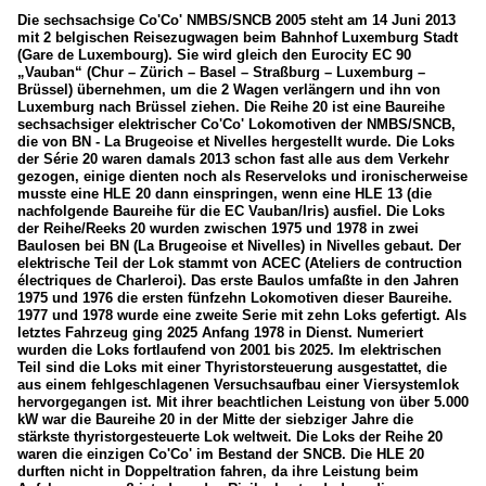
Die sechsachsige Co'Co' NMBS/SNCB 2005 steht am 14 Juni 2013
Schweiz
mit 2 belgischen Reisezugwagen beim Bahnhof Luxemburg Stadt
(Gare de Luxembourg). Sie wird gleich den Eurocity EC 90
„Vauban“ (Chur – Zürich – Basel – Straßburg – Luxemburg –
Wagen (Normalspur)
Brüssel) übernehmen, um die 2 Wagen verlängern und ihn von
Luxemburg nach Brüssel ziehen. Die Reihe 20 ist eine Baureihe
Personenwagen
sechsachsiger elektrischer Co'Co' Lokomotiven der NMBS/SNCB,
die von BN - La Brugeoise et Nivelles hergestellt wurde. Die Loks
Züge
der Série 20 waren damals 2013 schon fast alle aus dem Verkehr
gezogen, einige dienten noch als Reserveloks und ironischerweise
musste eine HLE 20 dann einspringen, wenn eine HLE 13 (die
EC-Züge
nachfolgende Baureihe für die EC Vauban/Iris) ausfiel. Die Loks
der Reihe/Reeks 20 wurden zwischen 1975 und 1978 in zwei
Baulosen bei BN (La Brugeoise et Nivelles) in Nivelles gebaut. Der
elektrische Teil der Lok stammt von ACEC (Ateliers de contruction
électriques de Charleroi). Das erste Baulos umfaßte in den Jahren
1975 und 1976 die ersten fünfzehn Lokomotiven dieser Baureihe.
1977 und 1978 wurde eine zweite Serie mit zehn Loks gefertigt. Als
letztes Fahrzeug ging 2025 Anfang 1978 in Dienst. Numeriert
wurden die Loks fortlaufend von 2001 bis 2025. Im elektrischen
Teil sind die Loks mit einer Thyristorsteuerung ausgestattet, die
aus einem fehlgeschlagenen Versuchsaufbau einer Viersystemlok
hervorgegangen ist. Mit ihrer beachtlichen Leistung von über 5.000
kW war die Baureihe 20 in der Mitte der siebziger Jahre die
stärkste thyristorgesteuerte Lok weltweit. Die Loks der Reihe 20
waren die einzigen Co'Co' im Bestand der SNCB. Die HLE 20
durften nicht in Doppeltration fahren, da ihre Leistung beim