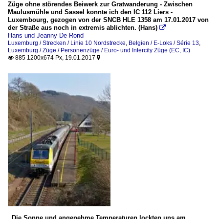
Züge ohne störendes Beiwerk zur Gratwanderung - Zwischen
Maulusmühle und Sassel konnte ich den IC 112 Liers -
Luxembourg, gezogen von der SNCB HLE 1358 am 17.01.2017 von
der Straße aus noch in extremis ablichten. (Hans)

Hans und Jeanny De Rond
Luxemburg / Strecken / Linie 10 Nordstrecke
,
Belgien / E-Loks / Série 13
,
Luxemburg / Züge / Personenzüge / Euro- und Intercity Züge (EC, IC)
885 1200x674 Px, 19.01.2017


. Die Sonne und angenehme Temperaturen lockten uns am