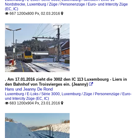
Nordstrecke
,
Luxemburg / Züge / Personenzüge / Euro- und Intercity Züge
(EC, IC)
667 1200x800 Px, 02.03.2016


. Am 17.01.2016 zieht die 3002 den IC 113 Luxembourg - Liers in
den Bahnhof von Troisvierges ein. (Jeanny)

Hans und Jeanny De Rond
Luxemburg / E-Loks / Série 3000
,
Luxemburg / Züge / Personenzüge / Euro-
und Intercity Züge (EC, IC)
683 1200x904 Px, 23.01.2016

