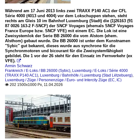
2020
Während am 17 Juni 2013 links zwei TRAXX P140 AC1 der CFL
E-Loks
Série 4000 (4013 und 4004) vor dem Lokschuppen stehen, steht
2025
rechts am Gleis 10 im Bahnhof Luxemburg (Stadt) die (1)26163 (91
BB 26000 (Sybic)
87 0026 163-2 F-SNCF) der SNCF Voyages (ehemals SNCF Voyages
2026
France Europe bzw. SNCF VFE) mit einem EC. Die Lok ist eine
Zweisystemlok der Serie BB 26000 die vom Alstom (ehem.
Luxemburg
Alsthom) gebaut wurde. Die BB 26000 ist unter dem Kunstnamen
"Sybic" gut bekannt, dieses wurde aus synchrone für die
Synchronmotoren und bicourant für die Zweisystemfähigkeit
Bahnhöfe
gebildet. Die 1 vor der 26 steht für den Einsatz im Fernverkehr (ex
VFE).

Luxemburg (Stad Lëtzebuerg)
Armin Schwarz
Frankreich / E-Loks / BB 26000 (Sybic)
,
Luxemburg / E-Loks / Série 4000
(TRAXX P140 AC1)
,
Luxemburg / Bahnhöfe / Luxemburg (Stad Lëtzebuerg)
,
E-Loks
Luxemburg / Züge / Personenzüge / Euro- und Intercity Züge (EC, IC)
202 1500x1000 Px, 11.04.2026

Série 3000
Série 4000 (TRAXX P140 AC1)
Strecken
Linie 10 Nordstrecke
Linie 30 Luxemburg-Wasserbillig-Trier