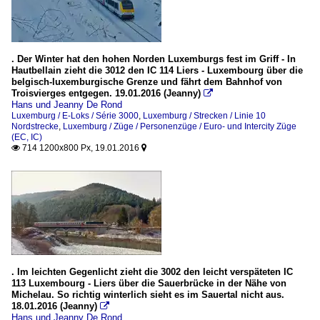
. Der Winter hat den hohen Norden Luxemburgs fest im Griff - In
Hautbellain zieht die 3012 den IC 114 Liers - Luxembourg über die
belgisch-luxemburgische Grenze und fährt dem Bahnhof von
Troisvierges entgegen. 19.01.2016 (Jeanny)

Hans und Jeanny De Rond
Luxemburg / E-Loks / Série 3000
,
Luxemburg / Strecken / Linie 10
Nordstrecke
,
Luxemburg / Züge / Personenzüge / Euro- und Intercity Züge
(EC, IC)
714 1200x800 Px, 19.01.2016


. Im leichten Gegenlicht zieht die 3002 den leicht verspäteten IC
113 Luxembourg - Liers über die Sauerbrücke in der Nähe von
Michelau. So richtig winterlich sieht es im Sauertal nicht aus.
18.01.2016 (Jeanny)

Hans und Jeanny De Rond