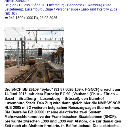
Armin Schwarz
Belgien / E-Loks / Série 20
,
Luxemburg / Bahnhöfe / Luxemburg (Stad
Lëtzebuerg)
,
Luxemburg / Züge / Personenzüge / Euro- und Intercity Züge
(EC, IC)
241 1500x1000 Px, 28.03.2026

Die SNCF BB 26159 "Sybic" (91 87 0026 159-x F-SNCF) erreicht am
14 Juni 2013, mit dem Eurocity EC 90 „Vauban“ (Chur – Zürich –
Basel – Straßburg – Luxemburg – Brüssel), den Bahnhof
Luxemburg Stadt. Den Zug wird dann gleich hier die NMBS/SNCB
HLE 2005 mit 2 weiteren belgischen Reisezugwagen übernehmen.
Die Baureihe BB 26000 ist eine elektrische zwei System
Mehrzwecklokomotive der Französischen Staatsbahnen (SNCF).
Sie wurde zwischen 1988 und 1998 von Alstom, die zur damaligen
Zeit noch als Alsthom firmierte, in Belfort gebaut. Die elektrische