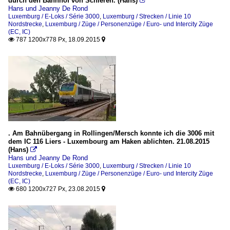
durch den Bahnhof von Schieren. (Hans)

Hans und Jeanny De Rond
Luxemburg / E-Loks / Série 3000
,
Luxemburg / Strecken / Linie 10
Nordstrecke
,
Luxemburg / Züge / Personenzüge / Euro- und Intercity Züge
(EC, IC)
787 1200x778 Px, 18.09.2015


. Am Bahnübergang in Rollingen/Mersch konnte ich die 3006 mit
dem IC 116 Liers - Luxembourg am Haken ablichten. 21.08.2015
(Hans)

Hans und Jeanny De Rond
Luxemburg / E-Loks / Série 3000
,
Luxemburg / Strecken / Linie 10
Nordstrecke
,
Luxemburg / Züge / Personenzüge / Euro- und Intercity Züge
(EC, IC)
680 1200x727 Px, 23.08.2015

