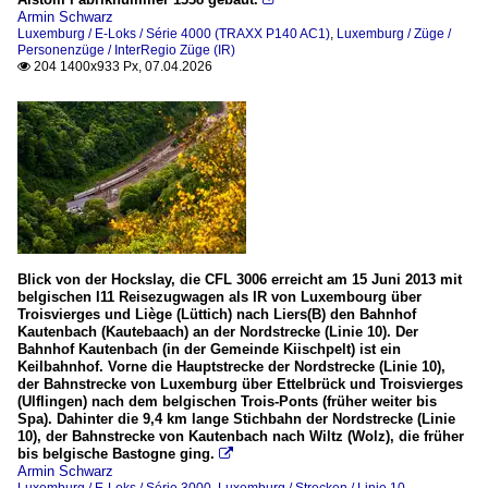
Armin Schwarz
BR 2200 (Coradia Duplex)
Luxemburg / E-Loks / Série 4000 (TRAXX P140 AC1)
,
Luxemburg / Züge /
Personenzüge / InterRegio Züge (IR)
204 1400x933 Px, 07.04.2026
Wagen

Steuerwagen
Blick von der Hockslay, die CFL 3006 erreicht am 15 Juni 2013 mit
belgischen I11 Reisezugwagen als IR von Luxembourg über
Troisvierges und Liège (Lüttich) nach Liers(B) den Bahnhof
Kautenbach (Kautebaach) an der Nordstrecke (Linie 10). Der
Bahnhof Kautenbach (in der Gemeinde Kiischpelt) ist ein
Keilbahnhof. Vorne die Hauptstrecke der Nordstrecke (Linie 10),
der Bahnstrecke von Luxemburg über Ettelbrück und Troisvierges
(Ulflingen) nach dem belgischen Trois-Ponts (früher weiter bis
Spa). Dahinter die 9,4 km lange Stichbahn der Nordstrecke (Linie
10), der Bahnstrecke von Kautenbach nach Wiltz (Wolz), die früher
bis belgische Bastogne ging.

Armin Schwarz