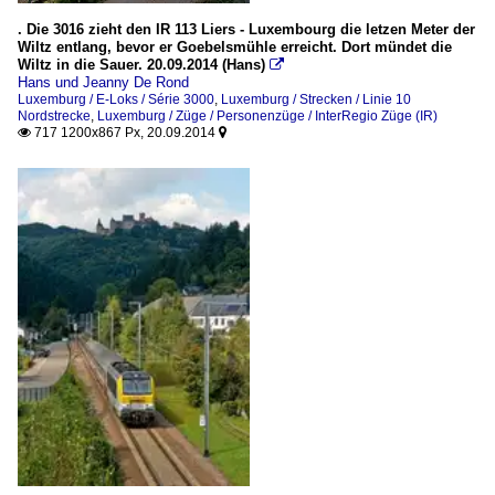
. Die 3016 zieht den IR 113 Liers - Luxembourg die letzen Meter der
Wiltz entlang, bevor er Goebelsmühle erreicht. Dort mündet die
Wiltz in die Sauer. 20.09.2014 (Hans)

Hans und Jeanny De Rond
Luxemburg / E-Loks / Série 3000
,
Luxemburg / Strecken / Linie 10
Nordstrecke
,
Luxemburg / Züge / Personenzüge / InterRegio Züge (IR)
717 1200x867 Px, 20.09.2014

