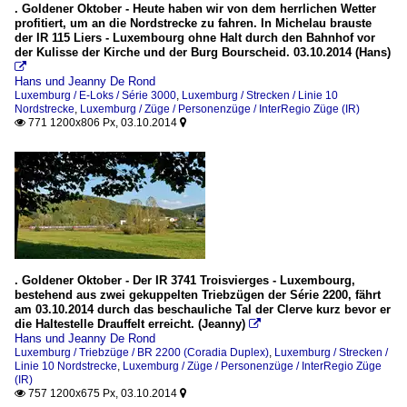
. Goldener Oktober - Heute haben wir von dem herrlichen Wetter
profitiert, um an die Nordstrecke zu fahren. In Michelau brauste
der IR 115 Liers - Luxembourg ohne Halt durch den Bahnhof vor
der Kulisse der Kirche und der Burg Bourscheid. 03.10.2014 (Hans)

Hans und Jeanny De Rond
Luxemburg / E-Loks / Série 3000
,
Luxemburg / Strecken / Linie 10
Nordstrecke
,
Luxemburg / Züge / Personenzüge / InterRegio Züge (IR)
771 1200x806 Px, 03.10.2014


. Goldener Oktober - Der IR 3741 Troisvierges - Luxembourg,
bestehend aus zwei gekuppelten Triebzügen der Série 2200, fährt
am 03.10.2014 durch das beschauliche Tal der Clerve kurz bevor er
die Haltestelle Drauffelt erreicht. (Jeanny)

Hans und Jeanny De Rond
Luxemburg / Triebzüge / BR 2200 (Coradia Duplex)
,
Luxemburg / Strecken /
Linie 10 Nordstrecke
,
Luxemburg / Züge / Personenzüge / InterRegio Züge
(IR)
757 1200x675 Px, 03.10.2014

