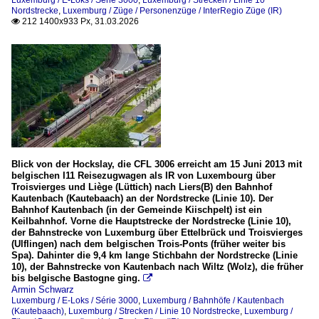
Luxemburg / E-Loks / Série 3000
,
Luxemburg / Strecken / Linie 10
Nordstrecke
,
Luxemburg / Züge / Personenzüge / InterRegio Züge (IR)
212 1400x933 Px, 31.03.2026

Blick von der Hockslay, die CFL 3006 erreicht am 15 Juni 2013 mit
belgischen I11 Reisezugwagen als IR von Luxembourg über
Troisvierges und Liège (Lüttich) nach Liers(B) den Bahnhof
Kautenbach (Kautebaach) an der Nordstrecke (Linie 10). Der
Bahnhof Kautenbach (in der Gemeinde Kiischpelt) ist ein
Keilbahnhof. Vorne die Hauptstrecke der Nordstrecke (Linie 10),
der Bahnstrecke von Luxemburg über Ettelbrück und Troisvierges
(Ulflingen) nach dem belgischen Trois-Ponts (früher weiter bis
Spa). Dahinter die 9,4 km lange Stichbahn der Nordstrecke (Linie
10), der Bahnstrecke von Kautenbach nach Wiltz (Wolz), die früher
bis belgische Bastogne ging.

Armin Schwarz
Luxemburg / E-Loks / Série 3000
,
Luxemburg / Bahnhöfe / Kautenbach
(Kautebaach)
,
Luxemburg / Strecken / Linie 10 Nordstrecke
,
Luxemburg /