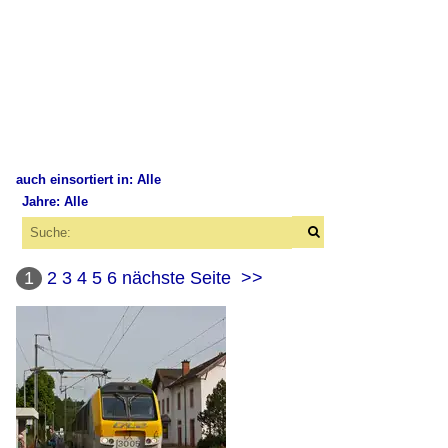
auch einsortiert in: Alle
Jahre: Alle
×
×
Alle Kategorien
Alle Jahre
Belgien
1
2
3
4
5
6
nächste Seite
>>
2000
Bahnhöfe
2008
Lüttich (Liège)
2009
Luxemburg
2010
2012
Bahnhöfe