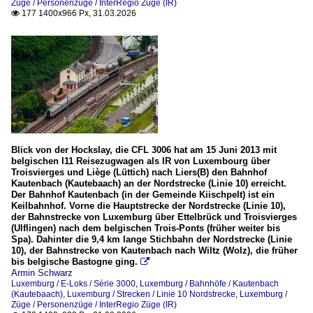
Züge / Personenzüge / InterRegio Züge (IR)
177 1400x966 Px, 31.03.2026

Blick von der Hockslay, die CFL 3006 hat am 15 Juni 2013 mit
belgischen I11 Reisezugwagen als IR von Luxembourg über
Troisvierges und Liège (Lüttich) nach Liers(B) den Bahnhof
Kautenbach (Kautebaach) an der Nordstrecke (Linie 10) erreicht.
Der Bahnhof Kautenbach (in der Gemeinde Kiischpelt) ist ein
Keilbahnhof. Vorne die Hauptstrecke der Nordstrecke (Linie 10),
der Bahnstrecke von Luxemburg über Ettelbrück und Troisvierges
(Ulflingen) nach dem belgischen Trois-Ponts (früher weiter bis
Spa). Dahinter die 9,4 km lange Stichbahn der Nordstrecke (Linie
10), der Bahnstrecke von Kautenbach nach Wiltz (Wolz), die früher
bis belgische Bastogne ging.

Armin Schwarz
Luxemburg / E-Loks / Série 3000
,
Luxemburg / Bahnhöfe / Kautenbach
(Kautebaach)
,
Luxemburg / Strecken / Linie 10 Nordstrecke
,
Luxemburg /
Züge / Personenzüge / InterRegio Züge (IR)