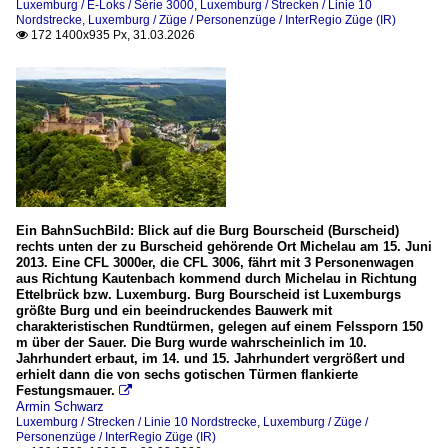
Luxemburg / E-Loks / Série 3000
,
Luxemburg / Strecken / Linie 10
Nordstrecke
,
Luxemburg / Züge / Personenzüge / InterRegio Züge (IR)
172 1400x935 Px, 31.03.2026

Ein BahnSuchBild: Blick auf die Burg Bourscheid (Burscheid)
rechts unten der zu Burscheid gehörende Ort Michelau am 15. Juni
2013. Eine CFL 3000er, die CFL 3006, fährt mit 3 Personenwagen
aus Richtung Kautenbach kommend durch Michelau in Richtung
Ettelbrück bzw. Luxemburg. Burg Bourscheid ist Luxemburgs
größte Burg und ein beeindruckendes Bauwerk mit
charakteristischen Rundtürmen, gelegen auf einem Felssporn 150
m über der Sauer. Die Burg wurde wahrscheinlich im 10.
Jahrhundert erbaut, im 14. und 15. Jahrhundert vergrößert und
erhielt dann die von sechs gotischen Türmen flankierte
Festungsmauer.

Armin Schwarz
Luxemburg / Strecken / Linie 10 Nordstrecke
,
Luxemburg / Züge /
Personenzüge / InterRegio Züge (IR)