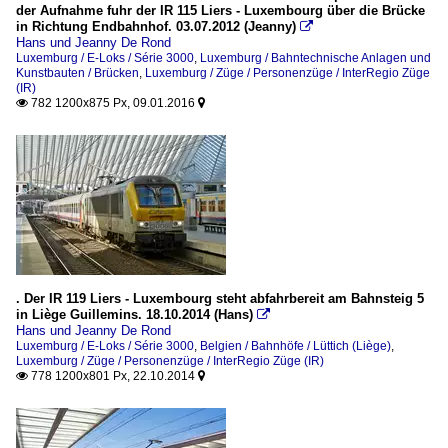
der Aufnahme fuhr der IR 115 Liers - Luxembourg über die Brücke
in Richtung Endbahnhof. 03.07.2012 (Jeanny)

Hans und Jeanny De Rond
Luxemburg / E-Loks / Série 3000
,
Luxemburg / Bahntechnische Anlagen und
Kunstbauten / Brücken
,
Luxemburg / Züge / Personenzüge / InterRegio Züge
(IR)
782 1200x875 Px, 09.01.2016


. Der IR 119 Liers - Luxembourg steht abfahrbereit am Bahnsteig 5
in Liège Guillemins. 18.10.2014 (Hans)

Hans und Jeanny De Rond
Luxemburg / E-Loks / Série 3000
,
Belgien / Bahnhöfe / Lüttich (Liège)
,
Luxemburg / Züge / Personenzüge / InterRegio Züge (IR)
778 1200x801 Px, 22.10.2014

