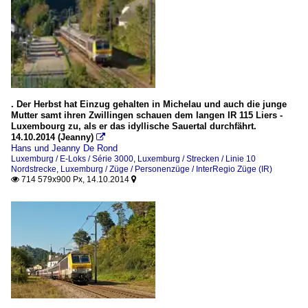
. Der Herbst hat Einzug gehalten in Michelau und auch die junge
Mutter samt ihren Zwillingen schauen dem langen IR 115 Liers -
Luxembourg zu, als er das idyllische Sauertal durchfährt.
14.10.2014 (Jeanny)

Hans und Jeanny De Rond
Luxemburg / E-Loks / Série 3000
,
Luxemburg / Strecken / Linie 10
Nordstrecke
,
Luxemburg / Züge / Personenzüge / InterRegio Züge (IR)
714 579x900 Px, 14.10.2014

