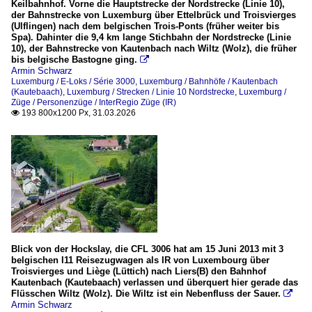
Keilbahnhof. Vorne die Hauptstrecke der Nordstrecke (Linie 10),
der Bahnstrecke von Luxemburg über Ettelbrück und Troisvierges
(Ulflingen) nach dem belgischen Trois-Ponts (früher weiter bis
Spa). Dahinter die 9,4 km lange Stichbahn der Nordstrecke (Linie
10), der Bahnstrecke von Kautenbach nach Wiltz (Wolz), die früher
bis belgische Bastogne ging.

Armin Schwarz
Luxemburg / E-Loks / Série 3000
,
Luxemburg / Bahnhöfe / Kautenbach
(Kautebaach)
,
Luxemburg / Strecken / Linie 10 Nordstrecke
,
Luxemburg /
Züge / Personenzüge / InterRegio Züge (IR)
193 800x1200 Px, 31.03.2026

Blick von der Hockslay, die CFL 3006 hat am 15 Juni 2013 mit 3
belgischen I11 Reisezugwagen als IR von Luxembourg über
Troisvierges und Liège (Lüttich) nach Liers(B) den Bahnhof
Kautenbach (Kautebaach) verlassen und überquert hier gerade das
Flüsschen Wiltz (Wolz). Die Wiltz ist ein Nebenfluss der Sauer.

Armin Schwarz