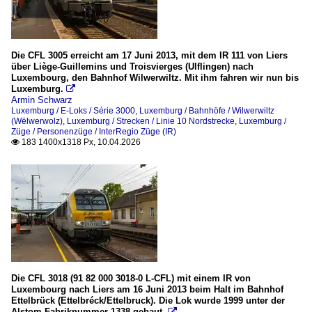
2013
Ettelbrück (Ettelbréck)
2014
Kautenbach (Kautebaach)
Die CFL 3005 erreicht am 17 Juni 2013, mit dem IR 111 von Liers
Michelau (Méchela)
2020
über Liège-Guillemins und Troisvierges (Ulflingen) nach
Luxembourg, den Bahnhof Wilwerwiltz. Mit ihm fahren wir nun bis
Wilwerwiltz (Wëlwerwolz)
2025
Luxemburg.

Armin Schwarz
2026
Luxemburg / E-Loks / Série 3000
,
Luxemburg / Bahnhöfe / Wilwerwiltz
Bahntechnische Anlagen und Kunstbauten
(Wëlwerwolz)
,
Luxemburg / Strecken / Linie 10 Nordstrecke
,
Luxemburg /
Züge / Personenzüge / InterRegio Züge (IR)
Brücken
183 1400x1318 Px, 10.04.2026

E-Loks
Série 3000
Série 4000 (TRAXX P140 AC1)
Strecken
Linie 10 Nordstrecke
Die CFL 3018 (91 82 000 3018-0 L-CFL) mit einem IR von
Luxembourg nach Liers am 16 Juni 2013 beim Halt im Bahnhof
Triebzüge
Ettelbrück (Ettelbréck/Ettelbruck). Die Lok wurde 1999 unter der
Alstom Fabriknummer 1338 gebaut.
