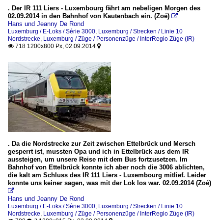
. Der IR 111 Liers - Luxembourg fährt am nebeligen Morgen des
02.09.2014 in den Bahnhof von Kautenbach ein. (Zoé)

Hans und Jeanny De Rond
Luxemburg / E-Loks / Série 3000
,
Luxemburg / Strecken / Linie 10
Nordstrecke
,
Luxemburg / Züge / Personenzüge / InterRegio Züge (IR)
718 1200x800 Px, 02.09.2014


. Da die Nordstrecke zur Zeit zwischen Ettelbrück und Mersch
gesperrt ist, mussten Opa und ich in Ettelbrück aus dem IR
aussteigen, um unsere Reise mit dem Bus fortzusetzen. Im
Bahnhof von Ettelbrück konnte ich aber noch die 3006 ablichten,
die kalt am Schluss des IR 111 Liers - Luxembourg mitlief. Leider
konnte uns keiner sagen, was mit der Lok los war. 02.09.2014 (Zoé)

Hans und Jeanny De Rond
Luxemburg / E-Loks / Série 3000
,
Luxemburg / Strecken / Linie 10
Nordstrecke
,
Luxemburg / Züge / Personenzüge / InterRegio Züge (IR)