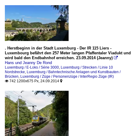
. Herstbeginn in der Stadt Luxemburg - Der IR 115 Liers -
Luxembourg befährt den 257 Meter langen Pfaffentaler Viadukt und
wird bald den Endbahnhof erreichen. 23.09.2014 (Jeanny)

Hans und Jeanny De Rond
Luxemburg / E-Loks / Série 3000
,
Luxemburg / Strecken / Linie 10
Nordstrecke
,
Luxemburg / Bahntechnische Anlagen und Kunstbauten /
Brücken
,
Luxemburg / Züge / Personenzüge / InterRegio Züge (IR)
742 1200x675 Px, 24.09.2014

