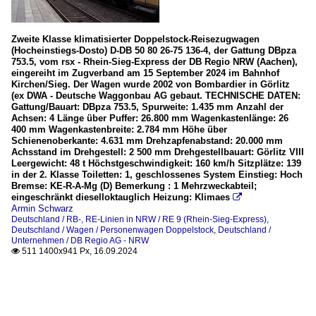
Zweite Klasse klimatisierter Doppelstock-Reisezugwagen
(Hocheinstiegs-Dosto) D-DB 50 80 26-75 136-4, der Gattung DBpza
753.5, vom rsx - Rhein-Sieg-Express der DB Regio NRW (Aachen),
eingereiht im Zugverband am 15 September 2024 im Bahnhof
Kirchen/Sieg. Der Wagen wurde 2002 von Bombardier in Görlitz
(ex DWA - Deutsche Waggonbau AG gebaut. TECHNISCHE DATEN:
Gattung/Bauart: DBpza 753.5, Spurweite: 1.435 mm Anzahl der
Achsen: 4 Länge über Puffer: 26.800 mm Wagenkastenlänge: 26
400 mm Wagenkastenbreite: 2.784 mm Höhe über
Schienenoberkante: 4.631 mm Drehzapfenabstand: 20.000 mm
Achsstand im Drehgestell: 2 500 mm Drehgestellbauart: Görlitz VIII
Leergewicht: 48 t Höchstgeschwindigkeit: 160 km/h Sitzplätze: 139
in der 2. Klasse Toiletten: 1, geschlossenes System Einstieg: Hoch
Bremse: KE-R-A-Mg (D) Bemerkung : 1 Mehrzweckabteil;
eingeschränkt dieselloktauglich Heizung: Klimaes

Armin Schwarz
Deutschland / RB-, RE-Linien in NRW / RE 9 (Rhein-Sieg-Express)
,
Deutschland / Wagen / Personenwagen Doppelstock
,
Deutschland /
Unternehmen / DB Regio AG - NRW
511 1400x941 Px, 16.09.2024
