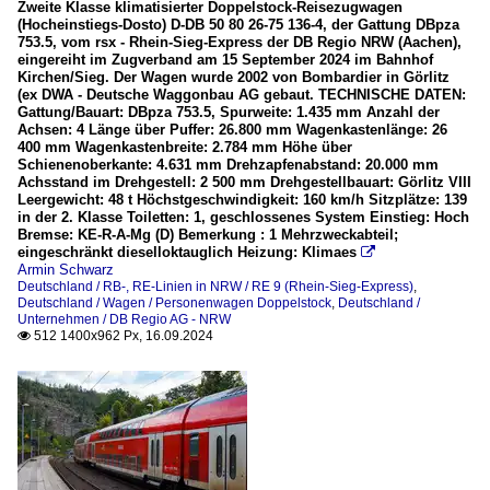
Zweite Klasse klimatisierter Doppelstock-Reisezugwagen
(Hocheinstiegs-Dosto) D-DB 50 80 26-75 136-4, der Gattung DBpza
753.5, vom rsx - Rhein-Sieg-Express der DB Regio NRW (Aachen),
eingereiht im Zugverband am 15 September 2024 im Bahnhof
Kirchen/Sieg. Der Wagen wurde 2002 von Bombardier in Görlitz
(ex DWA - Deutsche Waggonbau AG gebaut. TECHNISCHE DATEN:
Gattung/Bauart: DBpza 753.5, Spurweite: 1.435 mm Anzahl der
Achsen: 4 Länge über Puffer: 26.800 mm Wagenkastenlänge: 26
400 mm Wagenkastenbreite: 2.784 mm Höhe über
Schienenoberkante: 4.631 mm Drehzapfenabstand: 20.000 mm
Achsstand im Drehgestell: 2 500 mm Drehgestellbauart: Görlitz VIII
Leergewicht: 48 t Höchstgeschwindigkeit: 160 km/h Sitzplätze: 139
in der 2. Klasse Toiletten: 1, geschlossenes System Einstieg: Hoch
Bremse: KE-R-A-Mg (D) Bemerkung : 1 Mehrzweckabteil;
eingeschränkt dieselloktauglich Heizung: Klimaes

Armin Schwarz
Deutschland / RB-, RE-Linien in NRW / RE 9 (Rhein-Sieg-Express)
,
Deutschland / Wagen / Personenwagen Doppelstock
,
Deutschland /
Unternehmen / DB Regio AG - NRW
512 1400x962 Px, 16.09.2024
