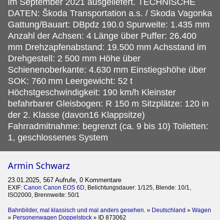
im September 2021 ausgeliefert. TECHNISCHE
DATEN: Škoda Transportation a.s. / Skoda Vagonka
Gattung/Bauart: DBpdz 190.0 Spurweite: 1.435 mm
Anzahl der Achsen: 4 Länge über Puffer: 26.400
mm Drehzapfenabstand: 19.500 mm Achsstand im
Drehgestell: 2 500 mm Höhe über
Schienenoberkante: 4.630 mm Einstiegshöhe über
SOK: 760 mm Leergewicht: 52 t
Höchstgeschwindigkeit: 190 km/h Kleinster
befahrbarer Gleisbogen: R 150 m Sitzplätze: 120 in
der 2. Klasse (davon16 Klappsitze)
Fahrradmitnahme: begrenzt (ca. 9 bis 10) Toiletten:
1, geschlossenes System
Armin Schwarz
23.01.2025, 567 Aufrufe, 0 Kommentare
EXIF:
Canon Canon EOS 6D
, Belichtungsdauer: 1/125, Blende: 10/1,
ISO2000, Brennweite: 50/1
Bahnbilder, mal klassisch und mal anders gesehen.
»
Deutschland
»
Wagen
»
Personenwagen Doppelstock
»
ID 873062