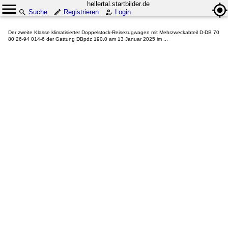
hellertal.startbilder.de
Suche
Registrieren
Login
Der zweite Klasse klimatisierter Doppelstock-Reisezugwagen mit Mehrzweckabteil D-DB 70
80 26-94 014-6 der Gattung DBpdz 190.0 am 13 Januar 2025 im ...