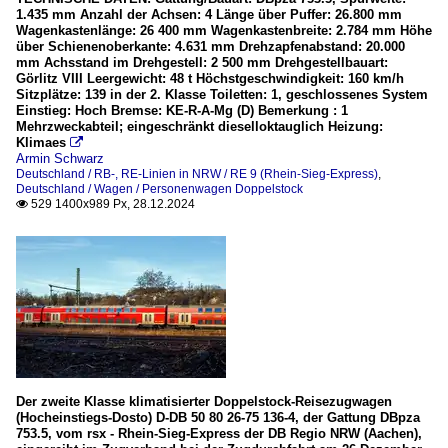
1.435 mm Anzahl der Achsen: 4 Länge über Puffer: 26.800 mm
Wagenkastenlänge: 26 400 mm Wagenkastenbreite: 2.784 mm Höhe
über Schienenoberkante: 4.631 mm Drehzapfenabstand: 20.000
mm Achsstand im Drehgestell: 2 500 mm Drehgestellbauart:
Görlitz VIII Leergewicht: 48 t Höchstgeschwindigkeit: 160 km/h
Sitzplätze: 139 in der 2. Klasse Toiletten: 1, geschlossenes System
Einstieg: Hoch Bremse: KE-R-A-Mg (D) Bemerkung : 1
Mehrzweckabteil; eingeschränkt dieselloktauglich Heizung:
Klimaes

Armin Schwarz
Deutschland / RB-, RE-Linien in NRW / RE 9 (Rhein-Sieg-Express)
,
Deutschland / Wagen / Personenwagen Doppelstock
529 1400x989 Px, 28.12.2024

Der zweite Klasse klimatisierter Doppelstock-Reisezugwagen
(Hocheinstiegs-Dosto) D-DB 50 80 26-75 136-4, der Gattung DBpza
753.5, vom rsx - Rhein-Sieg-Express der DB Regio NRW (Aachen),