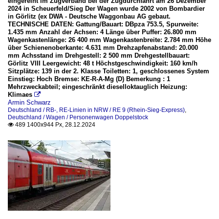
eingereiht im Zugverband bei der Zugdurchfahrt am 26 Dezember
2024 in Scheuerfeld/Sieg Der Wagen wurde 2002 von Bombardier
in Görlitz (ex DWA - Deutsche Waggonbau AG gebaut.
TECHNISCHE DATEN: Gattung/Bauart: DBpza 753.5, Spurweite:
1.435 mm Anzahl der Achsen: 4 Länge über Puffer: 26.800 mm
Wagenkastenlänge: 26 400 mm Wagenkastenbreite: 2.784 mm Höhe
über Schienenoberkante: 4.631 mm Drehzapfenabstand: 20.000
mm Achsstand im Drehgestell: 2 500 mm Drehgestellbauart:
Görlitz VIII Leergewicht: 48 t Höchstgeschwindigkeit: 160 km/h
Sitzplätze: 139 in der 2. Klasse Toiletten: 1, geschlossenes System
Einstieg: Hoch Bremse: KE-R-A-Mg (D) Bemerkung : 1
Mehrzweckabteil; eingeschränkt dieselloktauglich Heizung:
Klimaes

Armin Schwarz
Deutschland / RB-, RE-Linien in NRW / RE 9 (Rhein-Sieg-Express)
,
Deutschland / Wagen / Personenwagen Doppelstock
489 1400x944 Px, 28.12.2024
