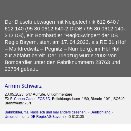
Der Dieseltriebwagen mit Neigetechnik 612 640 /
612 140 (95 80 0612 640-2 D-DB / 95 80 0612 140-
3 D-DB), ein Bombardier "RegioSwinger" der DB
Regio Bayern, steht am 17.
04.2023, als RE 31 (Hof
– Marktredwitz – Pegnitz – Nürnberg), im Hbf Hof
zur Abfahrt bereit. Der Triebzug wurde 2002 von
Bombardier unter den Fabriknummern 23763 und
23764 gebaut.
Armin Schwarz
20.05.2023, 647 Aufrufe, 0 Kommentare
EXIF:
Canon Canon EOS 6D
, Belichtungsdauer: 1/80, Blende: 10/1, ISO640,
Brennweite: 75/1
Bahnbilder, mal klassisch und mal anders gesehen.
»
Deutschland
»
Unternehmen
»
DB Regio AG Bayern
»
ID 813135