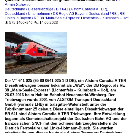
Armin Schwarz
Deutschland / Dieseltriebzüge / BR 641 (Alstom Coradia A TER)
,
Deutschland / Unternehmen / DB Regio AG Bayern
,
Deutschland / RB-, RE-
Linien in Bayern / RE 38 "Main-Saale-Express" Lichtenfels – Kulmbach – Hof
575 1400x946 Px, 14.05.2023

Der VT 641 025 (95 80 0641 025-1 D-DB), ein Alstom Coradia A TER
Dieseltriebwagen besser bekannt als „Wal“, der DB Regio, als RE
38 „Main-Saale-Express“ (Lichtenfels – Kulmbach – Hof), am
26.03.2016 beim Halt im Bahnhof Neuenmarkt-Wirsberg. Der
Triebwagen wurde 2001 von ALSTOM Transport Deutschland
GmbH (vormals LHB) in Salzgitter-Watenstedt unter der
Fabriknummer 25 gebaut. Diese einteiligen Dieseltriebwagen der
BR 641 sind Alstom Coradia A TER Triebwagen. Ihre Entwicklung
begann als Gemeinschaftsprojekt der Deutschen Bahn AG und der
französischen SNCF mit den Schienenfahrzeugherstellern De
Dietrich Ferroviaire und Linke-Hofmann-Busch. Sie wurden
arbeitsteilig von diesen heute als Alstom Transport Deutschland