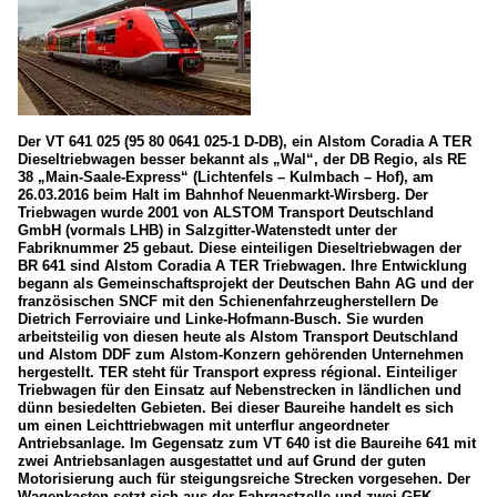
Der VT 641 025 (95 80 0641 025-1 D-DB), ein Alstom Coradia A TER
Dieseltriebwagen besser bekannt als „Wal“, der DB Regio, als RE
38 „Main-Saale-Express“ (Lichtenfels – Kulmbach – Hof), am
26.03.2016 beim Halt im Bahnhof Neuenmarkt-Wirsberg. Der
Triebwagen wurde 2001 von ALSTOM Transport Deutschland
GmbH (vormals LHB) in Salzgitter-Watenstedt unter der
Fabriknummer 25 gebaut. Diese einteiligen Dieseltriebwagen der
BR 641 sind Alstom Coradia A TER Triebwagen. Ihre Entwicklung
begann als Gemeinschaftsprojekt der Deutschen Bahn AG und der
französischen SNCF mit den Schienenfahrzeugherstellern De
Dietrich Ferroviaire und Linke-Hofmann-Busch. Sie wurden
arbeitsteilig von diesen heute als Alstom Transport Deutschland
und Alstom DDF zum Alstom-Konzern gehörenden Unternehmen
hergestellt. TER steht für Transport express régional. Einteiliger
Triebwagen für den Einsatz auf Nebenstrecken in ländlichen und
dünn besiedelten Gebieten. Bei dieser Baureihe handelt es sich
um einen Leichttriebwagen mit unterflur angeordneter
Antriebsanlage. Im Gegensatz zum VT 640 ist die Baureihe 641 mit
zwei Antriebsanlagen ausgestattet und auf Grund der guten
Motorisierung auch für steigungsreiche Strecken vorgesehen. Der
Wagenkasten setzt sich aus der Fahrgastzelle und zwei GFK-