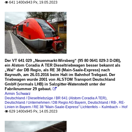
641 1400x943 Px, 19.05.2023

Der VT 641 029 „Neuenmarkt-Wirsberg“ (95 80 0641 029-3 D-DB),
ein Alstom Coradia A TER Dieseltriebwagen besser bekannt als
„Wal“ der DB Regio, als RE 38 (Main-Saale-Express) nach
Bayreuth, am 26.03.2016 beim Halt im Bahnhof Trebgast. Der
Triebwagen wurde 2001 von ALSTOM Transport Deutschland
GmbH (vormals LHB) in Salzgitter-Watenstedt unter der
Fabriknummer 29 gebaut.

Armin Schwarz
Deutschland / Dieseltriebzüge / BR 641 (Alstom Coradia A TER)
,
Deutschland / Unternehmen / DB Regio AG Bayern
,
Deutschland / RB-, RE-
Linien in Bayern / RE 38 "Main-Saale-Express" Lichtenfels – Kulmbach – Hof
629 1400x945 Px, 14.05.2023
