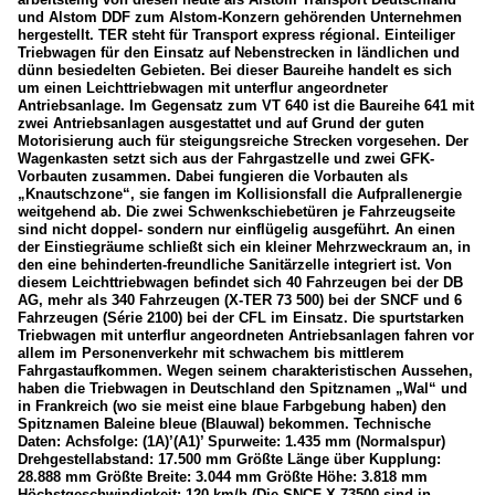
und Alstom DDF zum Alstom-Konzern gehörenden Unternehmen
hergestellt. TER steht für Transport express régional. Einteiliger
Triebwagen für den Einsatz auf Nebenstrecken in ländlichen und
dünn besiedelten Gebieten. Bei dieser Baureihe handelt es sich
um einen Leichttriebwagen mit unterflur angeordneter
Antriebsanlage. Im Gegensatz zum VT 640 ist die Baureihe 641 mit
zwei Antriebsanlagen ausgestattet und auf Grund der guten
Motorisierung auch für steigungsreiche Strecken vorgesehen. Der
Wagenkasten setzt sich aus der Fahrgastzelle und zwei GFK-
Vorbauten zusammen. Dabei fungieren die Vorbauten als
„Knautschzone“, sie fangen im Kollisionsfall die Aufprallenergie
weitgehend ab. Die zwei Schwenkschiebetüren je Fahrzeugseite
sind nicht doppel- sondern nur einflügelig ausgeführt. An einen
der Einstiegräume schließt sich ein kleiner Mehrzweckraum an, in
den eine behinderten-freundliche Sanitärzelle integriert ist. Von
diesem Leichttriebwagen befindet sich 40 Fahrzeugen bei der DB
AG, mehr als 340 Fahrzeugen (X-TER 73 500) bei der SNCF und 6
Fahrzeugen (Série 2100) bei der CFL im Einsatz. Die spurtstarken
Triebwagen mit unterflur angeordneten Antriebsanlagen fahren vor
allem im Personenverkehr mit schwachem bis mittlerem
Fahrgastaufkommen. Wegen seinem charakteristischen Aussehen,
haben die Triebwagen in Deutschland den Spitznamen „Wal“ und
in Frankreich (wo sie meist eine blaue Farbgebung haben) den
Spitznamen Baleine bleue (Blauwal) bekommen. Technische
Daten: Achsfolge: (1A)’(A1)’ Spurweite: 1.435 mm (Normalspur)
Drehgestellabstand: 17.500 mm Größte Länge über Kupplung:
28.888 mm Größte Breite: 3.044 mm Größte Höhe: 3.818 mm
Höchstgeschwindigkeit: 120 km/h (Die SNCF X 73500 sind in