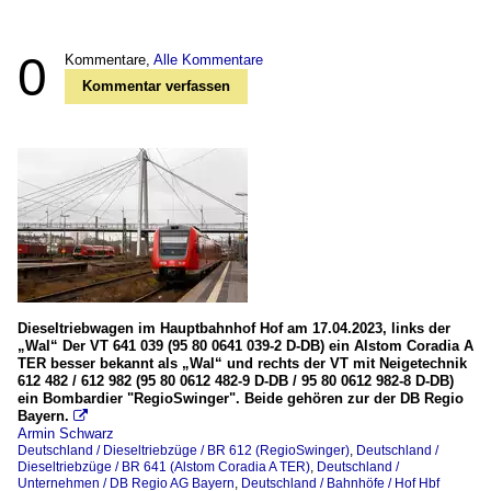
0
Kommentare,
Alle Kommentare
Kommentar verfassen
Dieseltriebwagen im Hauptbahnhof Hof am 17.04.2023, links der
„Wal“ Der VT 641 039 (95 80 0641 039-2 D-DB) ein Alstom Coradia A
TER besser bekannt als „Wal“ und rechts der VT mit Neigetechnik
612 482 / 612 982 (95 80 0612 482-9 D-DB / 95 80 0612 982-8 D-DB)
ein Bombardier "RegioSwinger". Beide gehören zur der DB Regio
Bayern.

Armin Schwarz
Deutschland / Dieseltriebzüge / BR 612 (RegioSwinger)
,
Deutschland /
Dieseltriebzüge / BR 641 (Alstom Coradia A TER)
,
Deutschland /
Unternehmen / DB Regio AG Bayern
,
Deutschland / Bahnhöfe / Hof Hbf