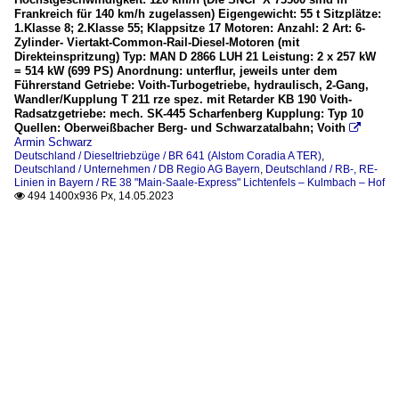
Frankreich für 140 km/h zugelassen) Eigengewicht: 55 t Sitzplätze:
1.Klasse 8; 2.Klasse 55; Klappsitze 17 Motoren: Anzahl: 2 Art: 6-
Zylinder- Viertakt-Common-Rail-Diesel-Motoren (mit
Direkteinspritzung) Typ: MAN D 2866 LUH 21 Leistung: 2 x 257 kW
= 514 kW (699 PS) Anordnung: unterflur, jeweils unter dem
Führerstand Getriebe: Voith-Turbogetriebe, hydraulisch, 2-Gang,
Wandler/Kupplung T 211 rze spez. mit Retarder KB 190 Voith-
Radsatzgetriebe: mech. SK-445 Scharfenberg Kupplung: Typ 10
Quellen: Oberweißbacher Berg- und Schwarzatalbahn; Voith

Armin Schwarz
Deutschland / Dieseltriebzüge / BR 641 (Alstom Coradia A TER)
,
Deutschland / Unternehmen / DB Regio AG Bayern
,
Deutschland / RB-, RE-
Linien in Bayern / RE 38 "Main-Saale-Express" Lichtenfels – Kulmbach – Hof
494 1400x936 Px, 14.05.2023
