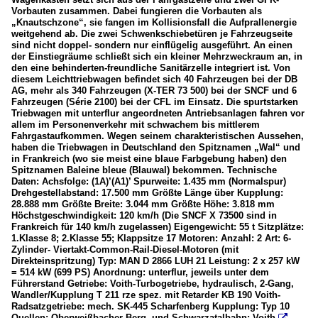
Vorbauten zusammen. Dabei fungieren die Vorbauten als
„Knautschzone“, sie fangen im Kollisionsfall die Aufprallenergie
weitgehend ab. Die zwei Schwenkschiebetüren je Fahrzeugseite
sind nicht doppel- sondern nur einflügelig ausgeführt. An einen
der Einstiegräume schließt sich ein kleiner Mehrzweckraum an, in
den eine behinderten-freundliche Sanitärzelle integriert ist. Von
diesem Leichttriebwagen befindet sich 40 Fahrzeugen bei der DB
AG, mehr als 340 Fahrzeugen (X-TER 73 500) bei der SNCF und 6
Fahrzeugen (Série 2100) bei der CFL im Einsatz. Die spurtstarken
Triebwagen mit unterflur angeordneten Antriebsanlagen fahren vor
allem im Personenverkehr mit schwachem bis mittlerem
Fahrgastaufkommen. Wegen seinem charakteristischen Aussehen,
haben die Triebwagen in Deutschland den Spitznamen „Wal“ und
in Frankreich (wo sie meist eine blaue Farbgebung haben) den
Spitznamen Baleine bleue (Blauwal) bekommen. Technische
Daten: Achsfolge: (1A)’(A1)’ Spurweite: 1.435 mm (Normalspur)
Drehgestellabstand: 17.500 mm Größte Länge über Kupplung:
28.888 mm Größte Breite: 3.044 mm Größte Höhe: 3.818 mm
Höchstgeschwindigkeit: 120 km/h (Die SNCF X 73500 sind in
Frankreich für 140 km/h zugelassen) Eigengewicht: 55 t Sitzplätze:
1.Klasse 8; 2.Klasse 55; Klappsitze 17 Motoren: Anzahl: 2 Art: 6-
Zylinder- Viertakt-Common-Rail-Diesel-Motoren (mit
Direkteinspritzung) Typ: MAN D 2866 LUH 21 Leistung: 2 x 257 kW
= 514 kW (699 PS) Anordnung: unterflur, jeweils unter dem
Führerstand Getriebe: Voith-Turbogetriebe, hydraulisch, 2-Gang,
Wandler/Kupplung T 211 rze spez. mit Retarder KB 190 Voith-
Radsatzgetriebe: mech. SK-445 Scharfenberg Kupplung: Typ 10
Quellen: Oberweißbacher Berg- und Schwarzatalbahn; Voith
