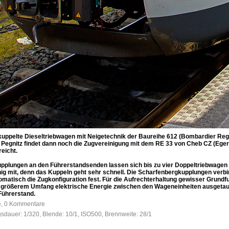
ekuppelte Dieseltriebwagen mit Neigetechnik der Baureihe 612 (Bombardier Regi
f Pegnitz findet dann noch die Zugvereinigung mit dem RE 33 von Cheb CZ (Eger
eicht.
upplungen an den Führerstandsenden lassen sich bis zu vier Doppeltriebwagen 
mit, denn das Kuppeln geht sehr schnell. Die Scharfenbergkupplungen verbinde
omatisch die Zugkonfiguration fest. Für die Aufrechterhaltung gewisser Grundf
 in größerem Umfang elektrische Energie zwischen den Wageneinheiten ausgeta
Führerstand.
fe, 0 Kommentare
gsdauer: 1/320, Blende: 10/1, ISO500, Brennweite: 28/1