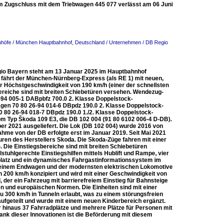
 Zugschluss mit dem Triebwagen 445 077 verlässt am 06 Juni
nhöfe / München Hauptbahnhof
,
Deutschland / Unternehmen / DB Regio
gio Bayern steht am 13 Januar 2025 im Hauptbahnhof
 fährt der München-Nürnberg-Express (als RE 1) mit neuen,
r Höchstgeschwindigkeit von 190 km/h (einer der schnellsten
sbereiche sind mit breiten Schiebetüren versehen. Wendezug-
6-94 005-1 DABpbfz 700.0 2. Klasse Doppelstock-
en 70 80 26-94 014-6 DBpdz 190.0 2. Klasse Doppelstock-
80 26-94 018-7 DBpdz 190.0 1./2. Klasse Doppelstock-
 Typ Škoda 109 E3, die DB 102 004 (91 80 6102 006-4 D-DB).
 2021 ausgeliefert. Die Lok (DB 102 004) wurde 2016 von
ahme von der DB erfolgte erst im Januar 2019. Seit Mai 2021
ren des Herstellers Skoda. Die Skoda-Züge fahren mit einer
. Die Einstiegsbereiche sind mit breiten Schiebetüren
llstuhlgerechte Einstiegshilfen mittels Hublift und Rampe, vier
platz und ein dynamisches Fahrgastinformationssystem im
, einem Endwagen und der modernsten elektrischen Lokomotive
n 200 km/h konzipiert und wird mit einer Geschwindigkeit von
 der ein Fahrzeug mit barrierefreiem Einstieg für Bahnsteige
hen und europäischen Normen. Die Einheiten sind mit einer
u 300 km/h in Tunneln erlaubt, was zu einem störungsfreien
 aufgeteilt und wurde mit einem neuen Kinderbereich ergänzt.
r hinaus 37 Fahrradplätze und mehrere Plätze für Personen mit
Dank dieser Innovationen ist die Beförderung mit diesem