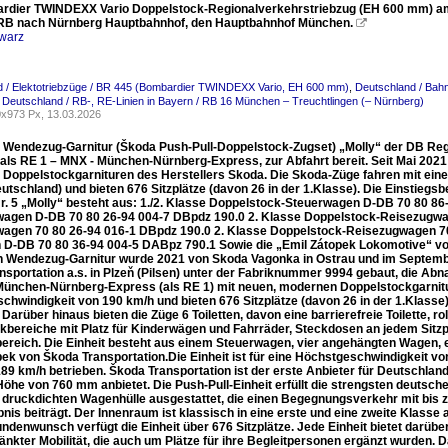
rdier TWINDEXX Vario Doppelstock-Regionalverkehrstriebzug (EH 600 mm) am
 RB nach Nürnberg Hauptbahnhof, den Hauptbahnhof München.

warz
d / Elektotriebzüge / BR 445 (Bombardier TWINDEXX Vario, EH 600 mm)
,
Deutschland / Bah
,
Deutschland / RB-, RE-Linien in Bayern / RB 16 München – Treuchtlingen (– Nürnberg)
x973 Px, 13.03.2026
 Wendezug-Garnitur (Škoda Push-Pull-Doppelstock-Zugset) „Molly“ der DB Re
als RE 1 – MNX - München-Nürnberg-Express, zur Abfahrt bereit. Seit Mai 2021
Doppelstockgarnituren des Herstellers Skoda. Die Skoda-Züge fahren mit eine
utschland) und bieten 676 Sitzplätze (davon 26 in der 1.Klasse). Die Einstieg
Nr. 5 „Molly“ besteht aus: 1./2. Klasse Doppelstock-Steuerwagen D-DB 70 80 8
agen D-DB 70 80 26-94 004-7 DBpdz 190.0 2. Klasse Doppelstock-Reisezugwag
agen 70 80 26-94 016-1 DBpdz 190.0 2. Klasse Doppelstock-Reisezugwagen 70 
D-DB 70 80 36-94 004-5 DABpz 790.1 Sowie die „Emil Zátopek Lokomotive“ vom
 Wendezug-Garnitur wurde 2021 von Skoda Vagonka in Ostrau und im September
nsportation a.s. in Plzeň (Pilsen) unter der Fabriknummer 9994 gebaut, die Abn
 München-Nürnberg-Express (als RE 1) mit neuen, modernen Doppelstockgarnitu
hwindigkeit von 190 km/h und bieten 676 Sitzplätze (davon 26 in der 1.Klasse)
Darüber hinaus bieten die Züge 6 Toiletten, davon eine barrierefreie Toilette, ro
bereiche mit Platz für Kinderwägen und Fahrräder, Steckdosen an jedem Sitz
bereich. Die Einheit besteht aus einem Steuerwagen, vier angehängten Wagen
ek von Škoda Transportation.Die Einheit ist für eine Höchstgeschwindigkeit vo
9 km/h betrieben. Škoda Transportation ist der erste Anbieter für Deutschland,
Höhe von 760 mm anbietet. Die Push-Pull-Einheit erfüllt die strengsten deutsc
n druckdichten Wagenhülle ausgestattet, die einen Begegnungsverkehr mit bis z
nis beiträgt. Der Innenraum ist klassisch in eine erste und eine zweite Klasse
denwunsch verfügt die Einheit über 676 Sitzplätze. Jede Einheit bietet darübe
nkter Mobilität, die auch um Plätze für ihre Begleitpersonen ergänzt wurden. 