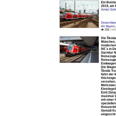
Ein Bomba
2019, als
Armin Sch
Deutschlan
AG Bayern
258
1400

Die Škoda
München, 
modernen 
RE´s in De
Garnitur 
Reisezugw
Reisezugw
Endwagen 
Die Wagen
Škoda Tra
fährt der
Höchstgesc
versehen. 
Mehrzweck
Einstiegs
Emil Zátop
maximal 18
mit einer 
spezielle
Reiseerleb
Gemäß Kun
eingeschrä