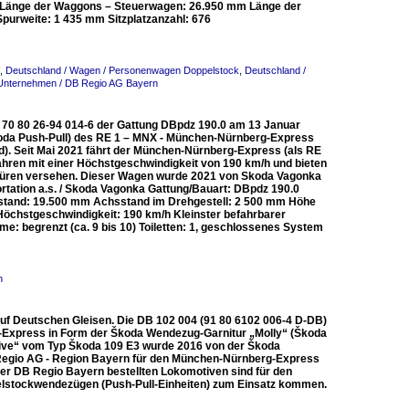
 Länge der Waggons – Steuerwagen: 26.950 mm Länge der
rweite: 1 435 mm Sitzplatzanzahl: 676
,
Deutschland / Wagen / Personenwagen Doppelstock
,
Deutschland /
 Unternehmen / DB Regio AG Bayern
 70 80 26-94 014-6 der Gattung DBpdz 190.0 am 13 Januar
koda Push-Pull) des RE 1 – MNX - München-Nürnberg-Express
d). Seit Mai 2021 fährt der München-Nürnberg-Express (als RE
ahren mit einer Höchstgeschwindigkeit von 190 km/h und bieten
ebetüren versehen. Dieser Wagen wurde 2021 von Skoda Vagonka
tation a.s. / Skoda Vagonka Gattung/Bauart: DBpdz 190.0
bstand: 19.500 mm Achsstand im Drehgestell: 2 500 mm Höhe
öchstgeschwindigkeit: 190 km/h Kleinster befahrbarer
me: begrenzt (ca. 9 bis 10) Toiletten: 1, geschlossenes System
n
auf Deutschen Gleisen. Die DB 102 004 (91 80 6102 006-4 D-DB)
-Express in Form der Škoda Wendezug-Garnitur „Molly“ (Škoda
tive“ vom Typ Škoda 109 E3 wurde 2016 von der Škoda
B Regio AG - Region Bayern für den München-Nürnberg-Express
er DB Regio Bayern bestellten Lokomotiven sind für den
lstockwendezügen (Push-Pull-Einheiten) zum Einsatz kommen.