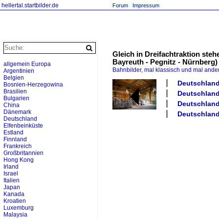
hellertal.startbilder.de
Forum
Impressum
Gleich in Dreifachtraktion ste
Bayreuth - Pegnitz - Nürnberg)
allgemein Europa
Bahnbilder, mal klassisch und mal ande
Argentinien
Belgien
Deutschland
Bosnien-Herzegowina
Brasilien
Deutschland
Bulgarien
Deutschland 
China
Dänemark
Deutschland 
Deutschland
Elfenbeinküste
Estland
Finnland
Frankreich
Großbritannien
Hong Kong
Irland
Israel
Italien
Japan
Kanada
Kroatien
Luxemburg
Malaysia