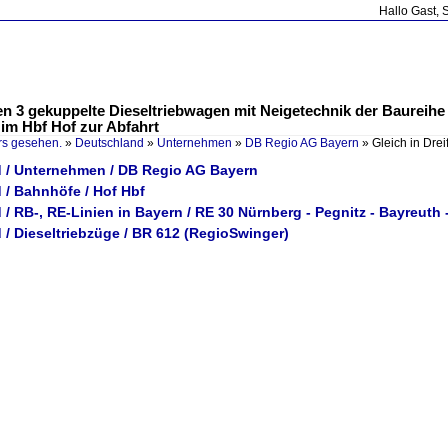
Hallo Gast, 
hen 3 gekuppelte Dieseltriebwagen mit Neigetechnik der Baureih
 im Hbf Hof zur Abfahrt
rs gesehen.
»
Deutschland
»
Unternehmen
»
DB Regio AG Bayern
»
Gleich in Dre
 / Unternehmen / DB Regio AG Bayern
 / Bahnhöfe / Hof Hbf
/ RB-, RE-Linien in Bayern / RE 30 Nürnberg - Pegnitz - Bayreuth 
/ Dieseltriebzüge / BR 612 (RegioSwinger)