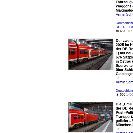
Fahrzeug 
Waggons –
Maximalge
Armin Sch
Deutschlan
RB-, RE-Li
657
1400

Der zweit
2025 im H
der DB Re
1) mit ne
676 Sitzp
in Ostrau
Spurweite
über Schi
Gleisbogen

Armin Sch
Deutschlan
566
1400

Die „Emil
der DB Re
Push-Pull
Transport
geliefert
München-N
