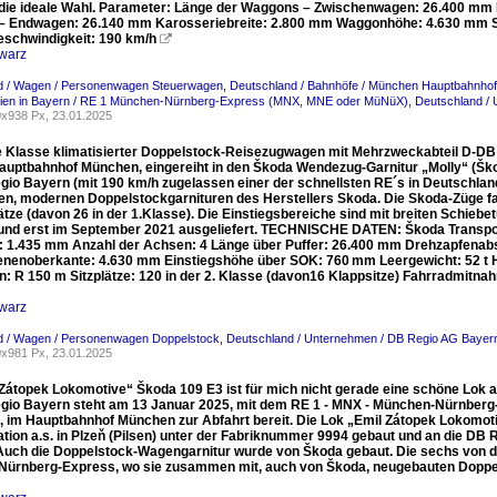
die ideale Wahl. Parameter: Länge der Waggons – Zwischenwagen: 26.400 mm
 Endwagen: 26.140 mm Karosseriebreite: 2.800 mm Waggonhöhe: 4.630 mm Spu
schwindigkeit: 190 km/h

warz
d / Wagen / Personenwagen Steuerwagen
,
Deutschland / Bahnhöfe / München Hauptbahnhof
nien in Bayern / RE 1 München-Nürnberg-Express (MNX, MNE oder MüNüX)
,
Deutschland /
x938 Px, 23.01.2025
e Klasse klimatisierter Doppelstock-Reisezugwagen mit Mehrzweckabteil D-DB
auptbahnhof München, eingereiht in den Škoda Wendezug-Garnitur „Molly“ (Š
gio Bayern (mit 190 km/h zugelassen einer der schnellsten RE´s in Deutschlan
uen, modernen Doppelstockgarnituren des Herstellers Skoda. Die Skoda-Züge f
lätze (davon 26 in der 1.Klasse). Die Einstiegsbereiche sind mit breiten Schi
 und erst im September 2021 ausgeliefert. TECHNISCHE DATEN: Škoda Transpor
: 1.435 mm Anzahl der Achsen: 4 Länge über Puffer: 26.400 mm Drehzapfena
enenoberkante: 4.630 mm Einstiegshöhe über SOK: 760 mm Leergewicht: 52 t H
: R 150 m Sitzplätze: 120 in der 2. Klasse (davon16 Klappsitze) Fahrradmitnah
warz
d / Wagen / Personenwagen Doppelstock
,
Deutschland / Unternehmen / DB Regio AG Bayer
x981 Px, 23.01.2025
 Zátopek Lokomotive“ Škoda 109 E3 ist für mich nicht gerade eine schöne Lok 
gio Bayern steht am 13 Januar 2025, mit dem RE 1 - MNX - München-Nürnberg
), im Hauptbahnhof München zur Abfahrt bereit. Die Lok „Emil Zátopek Lokomo
ation a.s. in Plzeň (Pilsen) unter der Fabriknummer 9994 gebaut und an die D
. Auch die Doppelstock-Wagengarnitur wurde von Škoda gebaut. Die sechs von d
ürnberg-Express, wo sie zusammen mit, auch von Škoda, neugebauten Doppe