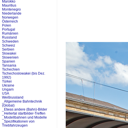
Marokko
Mauritius
Montenegro
Niederlande
Norwegen
Österreich
Polen
Portugal
Rumänien
Russland
Schweden
Schweiz
Serbien
Slowakei
Slowenien
Spanien
Tansania
Tschechien
Tschechoslowakei (bis Dez.
1992)
Türkei
Ukraine
Ungarn
USA
Weißrussland
_Allgemeine Bahntechnik
(Global)
_Etwas andere (Bahn)-Bilder
_Hellertal startbilder-Treffen
_Modellbahnen und Modelle
_Spezifikationen von
Triebfahrzeugen