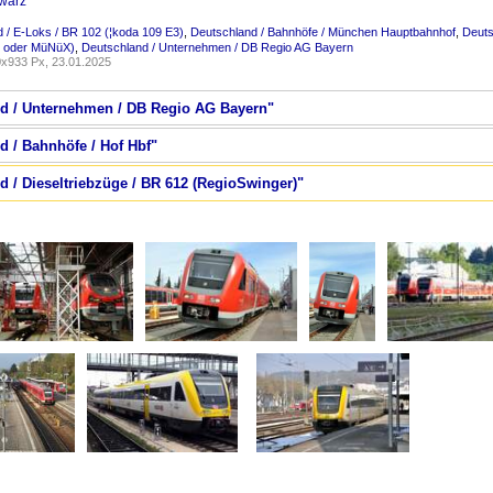
warz
 / E-Loks / BR 102 (¦koda 109 E3)
,
Deutschland / Bahnhöfe / München Hauptbahnhof
,
Deuts
 oder MüNüX)
,
Deutschland / Unternehmen / DB Regio AG Bayern
x933 Px, 23.01.2025
nd / Unternehmen / DB Regio AG Bayern"
d / Bahnhöfe / Hof Hbf"
d / Dieseltriebzüge / BR 612 (RegioSwinger)"