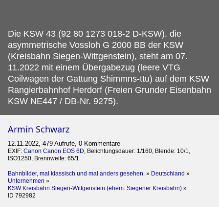
Die KSW 43 (92 80 1273 018-2 D-KSW), die
asymmetrische Vossloh G 2000 BB der KSW
(Kreisbahn Siegen-Wittgenstein), steht am 07.
11.2022 mit einem Übergabezug (leere VTG
Coilwagen der Gattung Shimmns-ttu) auf dem KSW
Rangierbahnhof Herdorf (Freien Grunder Eisenbahn
KSW NE447 / DB-Nr. 9275).
Armin Schwarz
12.11.2022, 479 Aufrufe, 0 Kommentare
EXIF:
Canon Canon EOS 6D
, Belichtungsdauer: 1/160, Blende: 10/1,
ISO1250, Brennweite: 65/1
Bahnbilder, mal klassisch und mal anders gesehen.
»
Deutschland
»
Unternehmen
»
KSW Kreisbahn Siegen-Wittgenstein (ehem. Siegener Kreisbahn)
»
ID 792982