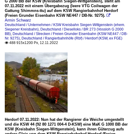
G 2000 BB der KSW (Kreisbahn Siegen-Wittgenstein), steht am
07.11.2022 mit einem Übergabezug (leere VTG Coilwagen der
Gattung Shimmns-ttu) auf dem KSW Rangierbahnhof Herdorf
(Freien Grunder Eisenbahn KSW NE447 / DB-Nr. 9275).

Armin Schwarz
Deutschland / Unternehmen / KSW Kreisbahn Siegen-Wittgenstein (ehem.
Siegener Kreisbahn)
,
Deutschland / Dieselloks / BR 273 (Vossloh G 2000
BB)
,
Deutschland / Strecken / Freien Grunder Eisenbahn (KSW NE447 / DB-
Nr. 9275)
,
Deutschland / Rangierbahnhöfe (Rbf) / Herdorf (KSW, ex FGE)
488 915x1200 Px, 12.11.2022

Herdorf 07.11.2022: Nun hat der Rangierer die Weiche umgestellt
und die KSW 44 (92 80 1271 004-4 D-KSW) eine MaK G 1000 BB der
KSW (Kreisbahn Siegen-Wittgenstein), kann ihren Güterzug aufs
andere Gleis von dem KSW Rangierbahnhof Herdorf (Freien