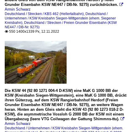
Grunder Eisenbahn KSW NE447 / DB-Nr. 9275) zurückdrücken.

Armin Schwarz
Deutschland / Strecken / KBS 462 (Hellertalbahn)
,
Deutschland /
Unternehmen / KSW Kreisbahn Siegen-Wittgenstein (ehem. Siegener
Kreisbahn)
,
Deutschland / Strecken / Freien Grunder Eisenbahn (KSW
NE447 / DB-Nr. 9275)
550 1400x1339 Px, 12.11.2022

Die KSW 44 (92 80 1271 004-4 D-KSW) eine MaK G 1000 BB der
KSW (Kreisbahn Siegen-Wittgenstein), eine MaK G 1000 BB, drückt
ihren Güterzug, auf dem KSW Rangierbahnhof Herdorf (Freien
Grunder Eisenbahn KSW NE447 / DB-Nr. 9275), an weitere Wagen
heran. Hinten an dem Gleis steht die KSW 43 (92 80 1273 018-2 D-
KSW), die asymmetrische Vossloh G 2000 BB der KSW mit einem
Übergabezug (leere VTG Coilwagen der Gattung Shimmns-ttu).

Armin Schwarz
Deutschland / Unternehmen / KSW Kreisbahn Siegen-Wittgenstein (ehem.