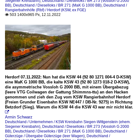
Siegener Kreisbahn)
,
Deutschland / Dieselloks / BR 273 (Vossloh G 2000
BB)
,
Deutschland / Dieselloks / BR 271 (MaK G 1000 BB)
,
Deutschland /
Rangierbahnhöfe (Rbf) / Herdorf (KSW, ex FGE)
503 1400x965 Px, 12.11.2022

Herdorf 07.11.2022: Nun hat die KSW 44 (92 80 1271 004-4 D-KSW)
eine MaK G 1000 BB, die kalte KSW 43 (92 80 1273 018-2 D-KSW),
die asymmetrische Vossloh G 2000 BB, mit einem Übergabezug
(leere VTG Coilwagen der Gattung Shimmns-ttu) an den Hacken
genommen und zieh den Zug vom KSW Rangierbahnhof Herdorf
(Freien Grunder Eisenbahn KSW NE447 / DB-Nr. 9275) in Richtung
Betzdorf (Sieg). Warum die KSW 44 die KSW 43 war mir nicht klar.

Armin Schwarz
Deutschland / Unternehmen / KSW Kreisbahn Siegen-Wittgenstein (ehem.
Siegener Kreisbahn)
,
Deutschland / Dieselloks / BR 273 (Vossloh G 2000
BB)
,
Deutschland / Dieselloks / BR 271 (MaK G 1000 BB)
,
Deutschland /
Güterzüge / Übergabe Güterzüge (leer Wagen)
,
Deutschland /