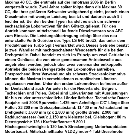
Maxima 40 CC, die erstmals auf der Innotrans 2006 in Berlin
vorgestellt wurde. Zwei Jahre später folgte dann die Maxima 30
CC, die ihrer größeren Schwester weitgehend gleicht, jedoch einen
Dieselmotor mit weniger Leistung besitzt und dadurch auch 9 t
leichter ist. Bei den beiden Typen handelt es sich um schwere
sechsachsige Lokomotiven für den Güterzugdienst. Für den
Antrieb kommen mittelschnell laufende Dieselmotoren von ABC
zum Einsatz. Die Leistungsübertragung erfolgt über das neu
entwickelte Voith-Getriebe des Typs LS 640 breU2, das unter dem
Produktnamen Turbo Split vermarktet wird. Dieses Getriebe besitzt
je zwei Wandler mit nachgeschalteter Wendestufe für die beiden
Drehgestelle. Dabei handelt es sich im Prinzip um zwei Getriebe in
einem Gehäuse, die von einer gemeinsamen Antriebswelle aus
angetrieben werden, jedoch über zwei voneinander entkoppelte
Abtriebe die beiden Drehgestelle der Lokomotive antreiben.
Entsprechend ihrer Verwendung als schwere Streckenlokomotive
können die Maxima in verschiedenen europäischen Ländern
zugelassen werden. Unter den ersten Lokomotiven befinden außer
für Deutschland auch Varianten für die Niederlande, Belgien,
Tschechien und Polen. Dabei sind Lokvarianten mit Ausrüstungen
für bis zu vier unterschiedliche Länder lieferbar. Technische Daten:
Baujahr: seit 2008 Spurweite: 1.435 mm Achsfolge: C'C' Länge über
Puffer: 23.200 mm Drehzapfenabstand: 11.430 mm Achsabstand im
Drehgestell: 3.600 mm (2 x 1.800 mm) größte Breite: 2.900 mm
Raddurchmesser (neu): 1.150 mm kleinster bef. Gleisbogen: 80 m
Dienstgewicht: 126 t Kraftstoffvorrat: 9.800 l
Höchstgeschwindigkeit: 120 km/h Streckengang Motorhauptdaten:
Motorbauart: Mittelschnellläufer V12-Zylinder-4 Takt-Dieselmotor