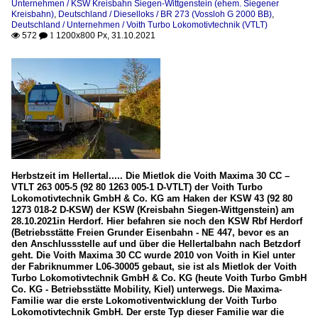
Unternehmen / KSW Kreisbahn Siegen-Wittgenstein (ehem. Siegener
Kreisbahn)
,
Deutschland / Dieselloks / BR 273 (Vossloh G 2000 BB)
,
Deutschland / Unternehmen / Voith Turbo Lokomotivtechnik (VTLT)
572
1200x800 Px, 31.10.2021

 1
Herbstzeit im Hellertal..... Die Mietlok die Voith Maxima 30 CC –
VTLT 263 005-5 (92 80 1263 005-1 D-VTLT) der Voith Turbo
Lokomotivtechnik GmbH & Co. KG am Haken der KSW 43 (92 80
1273 018-2 D-KSW) der KSW (Kreisbahn Siegen-Wittgenstein) am
28.10.2021in Herdorf. Hier befahren sie noch den KSW Rbf Herdorf
(Betriebsstätte Freien Grunder Eisenbahn - NE 447, bevor es an
den Anschlussstelle auf und über die Hellertalbahn nach Betzdorf
geht. Die Voith Maxima 30 CC wurde 2010 von Voith in Kiel unter
der Fabriknummer L06-30005 gebaut, sie ist als Mietlok der Voith
Turbo Lokomotivtechnik GmbH & Co. KG (heute Voith Turbo GmbH
Co. KG - Betriebsstätte Mobility, Kiel) unterwegs. Die Maxima-
Familie war die erste Lokomotiventwicklung der Voith Turbo
Lokomotivtechnik GmbH. Der erste Typ dieser Familie war die