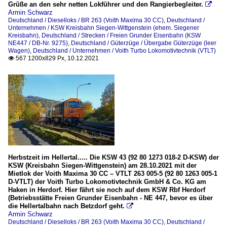
Grüße an den sehr netten Lokführer und den Rangierbegleiter.

Armin Schwarz
Deutschland / Dieselloks / BR 263 (Voith Maxima 30 CC)
,
Deutschland /
Unternehmen / KSW Kreisbahn Siegen-Wittgenstein (ehem. Siegener
Kreisbahn)
,
Deutschland / Strecken / Freien Grunder Eisenbahn (KSW
NE447 / DB-Nr. 9275)
,
Deutschland / Güterzüge / Übergabe Güterzüge (leer
Wagen)
,
Deutschland / Unternehmen / Voith Turbo Lokomotivtechnik (VTLT)
567 1200x829 Px, 10.12.2021

Herbstzeit im Hellertal..... Die KSW 43 (92 80 1273 018-2 D-KSW) der
KSW (Kreisbahn Siegen-Wittgenstein) am 28.10.2021 mit der
Mietlok der Voith Maxima 30 CC – VTLT 263 005-5 (92 80 1263 005-1
D-VTLT) der Voith Turbo Lokomotivtechnik GmbH & Co. KG am
Haken in Herdorf. Hier fährt sie noch auf dem KSW Rbf Herdorf
(Betriebsstätte Freien Grunder Eisenbahn - NE 447, bevor es über
die Hellertalbahn nach Betzdorf geht.

Armin Schwarz
Deutschland / Dieselloks / BR 263 (Voith Maxima 30 CC)
,
Deutschland /