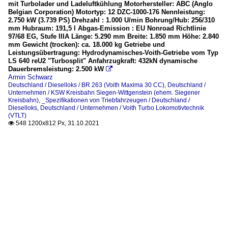
mit Turbolader und Ladeluftkühlung Motorhersteller: ABC (Anglo
Belgian Corporation) Motortyp: 12 DZC-1000-176 Nennleistung:
2.750 kW (3.739 PS) Drehzahl : 1.000 U/min Bohrung/Hub: 256/310
mm Hubraum: 191,5 l Abgas-Emission : EU Nonroad Richtlinie
97/68 EG, Stufe IIIA Länge: 5.290 mm Breite: 1.850 mm Höhe: 2.840
mm Gewicht (trocken): ca. 18.000 kg Getriebe und
Leistungsübertragung: Hydrodynamisches-Voith-Getriebe vom Typ
LS 640 reU2 "Turbosplit" Anfahrzugkraft: 432kN dynamische
Dauerbremsleistung: 2.500 kW

Armin Schwarz
Deutschland / Dieselloks / BR 263 (Voith Maxima 30 CC)
,
Deutschland /
Unternehmen / KSW Kreisbahn Siegen-Wittgenstein (ehem. Siegener
Kreisbahn)
,
_Spezifikationen von Triebfahrzeugen / Deutschland /
Dieselloks
,
Deutschland / Unternehmen / Voith Turbo Lokomotivtechnik
(VTLT)
548 1200x812 Px, 31.10.2021
