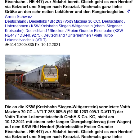
Eisenbahn - NE 447) zur Abfahrt bereit. Gleich geht es von Herdorf
via Betzdorf und Siegen nach Kreuztal. Nochmals ganz liebe
Grüße an den sehr netten Lokführer und den Rangierbegleiter.

Armin Schwarz
Deutschland / Dieselloks / BR 263 (Voith Maxima 30 CC)
,
Deutschland /
Unternehmen / KSW Kreisbahn Siegen-Wittgenstein (ehem. Siegener
Kreisbahn)
,
Deutschland / Strecken / Freien Grunder Eisenbahn (KSW
NE447 / DB-Nr. 9275)
,
Deutschland / Unternehmen / Voith Turbo
Lokomotivtechnik (VTLT)
514 1200x835 Px, 10.12.2021

Die an die KSW (Kreisbahn Siegen-Wittgenstein) vermietete Voith
Maxima 30 CC – VTLT 263 005-5 (92 80 1263 005-1 D-VTLT) der
Voith Turbo Lokomotivtechnik GmbH & Co. KG, steht am
10.12.2021 mit einem sehr langen Übergabegüterzug (leer Wagen)
auf dem KSW Rbf Herdorf (Betriebsstätte Freien Grunder
Eisenbahn - NE 447) zur Abfahrt bereit. Gleich geht es von Herdorf
via Betzdorf und Siegen nach Kreuztal. Nochmals ganz liebe