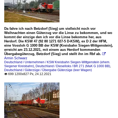
Da fahre ich nach Betzdorf (Sieg) um vielleicht noch vor
Weihnachten einen Güterzug vor die Linse zu bekommen, und wo
kommt der einzige den ich vor die Linse bekomme her, aus
Herdorf. Die KSW 47 (92 80 1271 027-5 D-KSW), ex D 2 der HFM,
eine Vossloh G 1000 BB der KSW (Kreisbahn Siegen-Wittgenstein),
erreicht am 23.12.2021, mit einem aus Herdorf kommenden
Übergabegüterzug, Betzdorf (Sieg) und stellt ihn im Rbf ab.

Armin Schwarz
Deutschland / Unternehmen / KSW Kreisbahn Siegen-Wittgenstein (ehem.
Siegener Kreisbahn)
,
Deutschland / Dieselloks / BR 271 (MaK G 1000 BB)
,
Deutschland / Güterzüge / Übergabe Güterzüge (leer Wagen)
699 1200x827 Px, 24.12.2021
