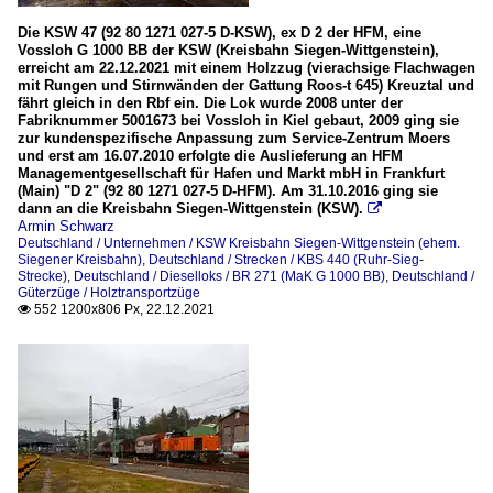
Die KSW 47 (92 80 1271 027-5 D-KSW), ex D 2 der HFM, eine
Vossloh G 1000 BB der KSW (Kreisbahn Siegen-Wittgenstein),
erreicht am 22.12.2021 mit einem Holzzug (vierachsige Flachwagen
mit Rungen und Stirnwänden der Gattung Roos-t 645) Kreuztal und
fährt gleich in den Rbf ein. Die Lok wurde 2008 unter der
Fabriknummer 5001673 bei Vossloh in Kiel gebaut, 2009 ging sie
zur kundenspezifische Anpassung zum Service-Zentrum Moers
und erst am 16.07.2010 erfolgte die Auslieferung an HFM
Managementgesellschaft für Hafen und Markt mbH in Frankfurt
(Main) "D 2" (92 80 1271 027-5 D-HFM). Am 31.10.2016 ging sie
dann an die Kreisbahn Siegen-Wittgenstein (KSW).

Armin Schwarz
Deutschland / Unternehmen / KSW Kreisbahn Siegen-Wittgenstein (ehem.
Siegener Kreisbahn)
,
Deutschland / Strecken / KBS 440 (Ruhr-Sieg-
Strecke)
,
Deutschland / Dieselloks / BR 271 (MaK G 1000 BB)
,
Deutschland /
Güterzüge / Holztransportzüge
552 1200x806 Px, 22.12.2021
