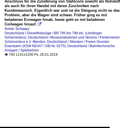
Anschluss für die Zulieferung von Stahlcoils sowohl als Rohstoff
als auch für ihren Handel mit deren Zuschnitten nach
Kundenwunsch. Eigentlich war und ist die Steigung nicht so das
Problem, aber die Wagen sind schwer. Früher ging es mit
beladenen Erzwagen hinab, heute geht es mit beladenen
Coilwagen hinauf.

Armin Schwarz
Deutschland / Dieseltriebzüge / BR 795 bis 798 etc. (Uerdinger
Schienenbus)
,
Deutschland / Museumsbahnen und Vereine / Förderverein
Schienenbus e.V. Menden
,
Deutschland / Strecken / Freien Grunder
Eisenbahn (KSW NE447 / DB-Nr. 9275)
,
Deutschland / Bahntechnische
Anlagen / Spitzkehren
760 1141x1200 Px, 26.01.2018
