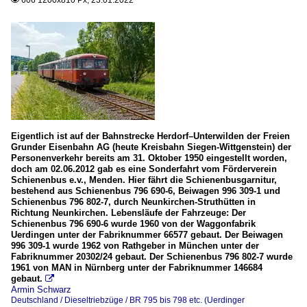
Eigentlich ist auf der Bahnstrecke Herdorf–Unterwilden der Freien
Grunder Eisenbahn AG (heute Kreisbahn Siegen-Wittgenstein) der
Personenverkehr bereits am 31. Oktober 1950 eingestellt worden,
doch am 02.06.2012 gab es eine Sonderfahrt vom Förderverein
Schienenbus e.v., Menden. Hier fährt die Schienenbusgarnitur,
bestehend aus Schienenbus 796 690-6, Beiwagen 996 309-1 und
Schienenbus 796 802-7, durch Neunkirchen-Struthütten in
Richtung Neunkirchen. Lebensläufe der Fahrzeuge: Der
Schienenbus 796 690-6 wurde 1960 von der Waggonfabrik
Uerdingen unter der Fabriknummer 66577 gebaut. Der Beiwagen
996 309-1 wurde 1962 von Rathgeber in München unter der
Fabriknummer 20302/24 gebaut. Der Schienenbus 796 802-7 wurde
1961 von MAN in Nürnberg unter der Fabriknummer 146684
gebaut.

Armin Schwarz
Deutschland / Dieseltriebzüge / BR 795 bis 798 etc. (Uerdinger