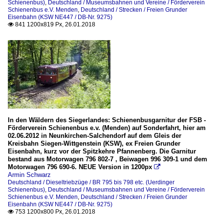
Schienenbus)
,
Deutschland / Museumsbahnen und Vereine / Förderverein
Schienenbus e.V. Menden
,
Deutschland / Strecken / Freien Grunder
Eisenbahn (KSW NE447 / DB-Nr. 9275)
841 1200x819 Px, 26.01.2018

In den Wäldern des Siegerlandes: Schienenbusgarnitur der FSB -
Förderverein Schienenbus e.v. (Menden) auf Sonderfahrt, hier am
02.06.2012 in Neunkirchen-Salchendorf auf dem Gleis der
Kreisbahn Siegen-Wittgenstein (KSW), ex Freien Grunder
Eisenbahn, kurz vor der Spitzkehre Pfannenberg. Die Garnitur
bestand aus Motorwagen 796 802-7 , Beiwagen 996 309-1 und dem
Motorwagen 796 690-6. NEUE Version in 1200px

Armin Schwarz
Deutschland / Dieseltriebzüge / BR 795 bis 798 etc. (Uerdinger
Schienenbus)
,
Deutschland / Museumsbahnen und Vereine / Förderverein
Schienenbus e.V. Menden
,
Deutschland / Strecken / Freien Grunder
Eisenbahn (KSW NE447 / DB-Nr. 9275)
753 1200x800 Px, 26.01.2018
