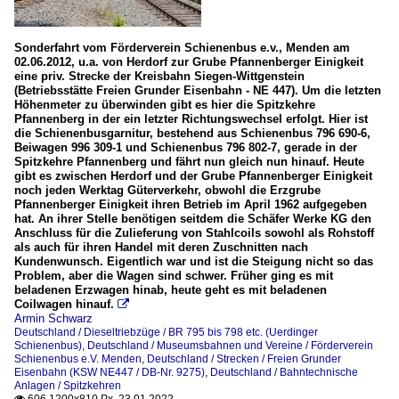
Sonderfahrt vom Förderverein Schienenbus e.v., Menden am
02.06.2012, u.a. von Herdorf zur Grube Pfannenberger Einigkeit
eine priv. Strecke der Kreisbahn Siegen-Wittgenstein
(Betriebsstätte Freien Grunder Eisenbahn - NE 447). Um die letzten
Höhenmeter zu überwinden gibt es hier die Spitzkehre
Pfannenberg in der ein letzter Richtungswechsel erfolgt. Hier ist
die Schienenbusgarnitur, bestehend aus Schienenbus 796 690-6,
Beiwagen 996 309-1 und Schienenbus 796 802-7, gerade in der
Spitzkehre Pfannenberg und fährt nun gleich nun hinauf. Heute
gibt es zwischen Herdorf und der Grube Pfannenberger Einigkeit
noch jeden Werktag Güterverkehr, obwohl die Erzgrube
Pfannenberger Einigkeit ihren Betrieb im April 1962 aufgegeben
hat. An ihrer Stelle benötigen seitdem die Schäfer Werke KG den
Anschluss für die Zulieferung von Stahlcoils sowohl als Rohstoff
als auch für ihren Handel mit deren Zuschnitten nach
Kundenwunsch. Eigentlich war und ist die Steigung nicht so das
Problem, aber die Wagen sind schwer. Früher ging es mit
beladenen Erzwagen hinab, heute geht es mit beladenen
Coilwagen hinauf.

Armin Schwarz
Deutschland / Dieseltriebzüge / BR 795 bis 798 etc. (Uerdinger
Schienenbus)
,
Deutschland / Museumsbahnen und Vereine / Förderverein
Schienenbus e.V. Menden
,
Deutschland / Strecken / Freien Grunder
Eisenbahn (KSW NE447 / DB-Nr. 9275)
,
Deutschland / Bahntechnische
Anlagen / Spitzkehren
606 1200x810 Px, 23.01.2022
