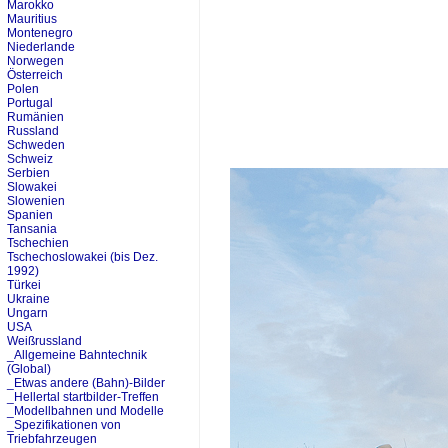
Marokko
Mauritius
Montenegro
Niederlande
Norwegen
Österreich
Polen
Portugal
Rumänien
Russland
Schweden
Schweiz
Serbien
Slowakei
Slowenien
Spanien
Tansania
Tschechien
Tschechoslowakei (bis Dez.
1992)
Türkei
Ukraine
Ungarn
USA
Weißrussland
_Allgemeine Bahntechnik
(Global)
_Etwas andere (Bahn)-Bilder
_Hellertal startbilder-Treffen
_Modellbahnen und Modelle
_Spezifikationen von
Triebfahrzeugen