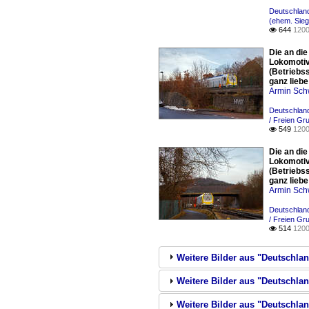
Deutschland
(ehem. Sieg
644
1200

Die an di
Lokomotiv
(Betriebss
ganz lieb
Armin Sch
Deutschland
/ Freien G
549
1200

Die an di
Lokomotiv
(Betriebss
ganz lieb
Armin Sch
Deutschland
/ Freien G
514
1200

Weitere Bilder aus "Deutschlan
Weitere Bilder aus "Deutschla
Weitere Bilder aus "Deutschla