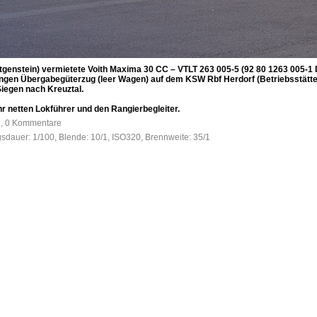
tgenstein) vermietete Voith Maxima 30 CC – VTLT 263 005-5 (92 80 1263 005-1
ngen Übergabegüterzug (leer Wagen) auf dem KSW Rbf Herdorf (Betriebsstätte F
Siegen nach Kreuztal.
r netten Lokführer und den Rangierbegleiter.
e, 0 Kommentare
gsdauer: 1/100, Blende: 10/1, ISO320, Brennweite: 35/1