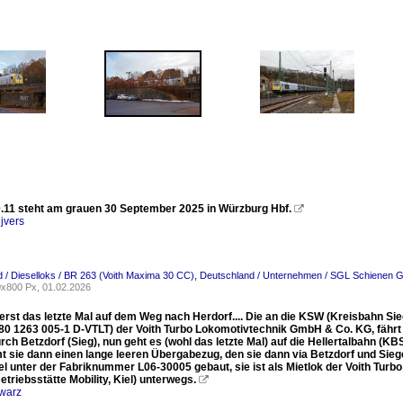
.11 steht am grauen 30 September 2025 in Würzburg Hbf.

jvers
 / Dieselloks / BR 263 (Voith Maxima 30 CC)
,
Deutschland / Unternehmen / SGL Schienen Gü
x800 Px, 01.02.2026
rerst das letzte Mal auf dem Weg nach Herdorf.... Die an die KSW (Kreisbahn S
 80 1263 005-1 D-VTLT) der Voith Turbo Lokomotivtechnik GmbH & Co. KG, fäh
rch Betzdorf (Sieg), nun geht es (wohl das letzte Mal) auf die Hellertalbahn (
t sie dann einen lange leeren Übergabezug, den sie dann via Betzdorf und Sie
Kiel unter der Fabriknummer L06-30005 gebaut, sie ist als Mietlok der Voith T
etriebsstätte Mobility, Kiel) unterwegs.

warz