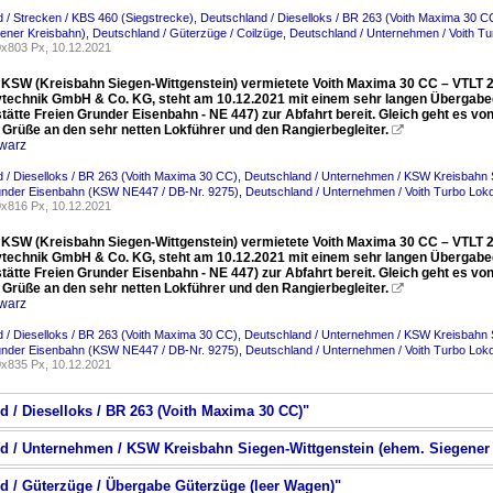
 / Strecken / KBS 460 (Siegstrecke)
,
Deutschland / Dieselloks / BR 263 (Voith Maxima 30 C
ener Kreisbahn)
,
Deutschland / Güterzüge / Coilzüge
,
Deutschland / Unternehmen / Voith T
x803 Px, 10.12.2021
e KSW (Kreisbahn Siegen-Wittgenstein) vermietete Voith Maxima 30 CC – VTLT 2
technik GmbH & Co. KG, steht am 10.12.2021 mit einem sehr langen Übergabe
tätte Freien Grunder Eisenbahn - NE 447) zur Abfahrt bereit. Gleich geht es v
e Grüße an den sehr netten Lokführer und den Rangierbegleiter.

warz
 / Dieselloks / BR 263 (Voith Maxima 30 CC)
,
Deutschland / Unternehmen / KSW Kreisbahn S
runder Eisenbahn (KSW NE447 / DB-Nr. 9275)
,
Deutschland / Unternehmen / Voith Turbo Lok
x816 Px, 10.12.2021
e KSW (Kreisbahn Siegen-Wittgenstein) vermietete Voith Maxima 30 CC – VTLT 2
technik GmbH & Co. KG, steht am 10.12.2021 mit einem sehr langen Übergabe
tätte Freien Grunder Eisenbahn - NE 447) zur Abfahrt bereit. Gleich geht es v
e Grüße an den sehr netten Lokführer und den Rangierbegleiter.

warz
 / Dieselloks / BR 263 (Voith Maxima 30 CC)
,
Deutschland / Unternehmen / KSW Kreisbahn S
runder Eisenbahn (KSW NE447 / DB-Nr. 9275)
,
Deutschland / Unternehmen / Voith Turbo Lok
x835 Px, 10.12.2021
d / Dieselloks / BR 263 (Voith Maxima 30 CC)"
nd / Unternehmen / KSW Kreisbahn Siegen-Wittgenstein (ehem. Siegener
nd / Güterzüge / Übergabe Güterzüge (leer Wagen)"