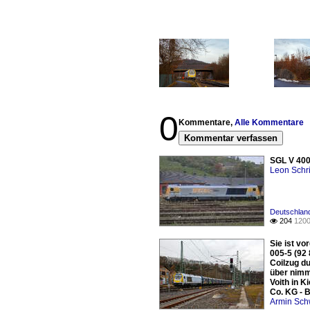
0
Kommentare,
Alle Kommentare
Kommentar verfassen
SGL V 400
Leon Schri
Deutschland
204
1200

Sie ist vo
005-5 (92
Coilzug du
über nimm
Voith in 
Co. KG - B
Armin Sch