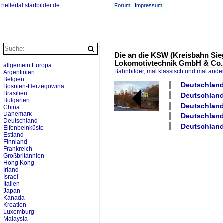
hellertal.startbilder.de
Forum
Impressum
Die an die KSW (Kreisbahn Sieg
Lokomotivtechnik GmbH & Co.
allgemein Europa
Bahnbilder, mal klassisch und mal ande
Argentinien
Belgien
Deutschland 
Bosnien-Herzegowina
Brasilien
Deutschland
Bulgarien
Deutschland
China
Dänemark
Deutschland
Deutschland
Deutschland
Elfenbeinküste
Estland
Finnland
Frankreich
Großbritannien
Hong Kong
Irland
Israel
Italien
Japan
Kanada
Kroatien
Luxemburg
Malaysia