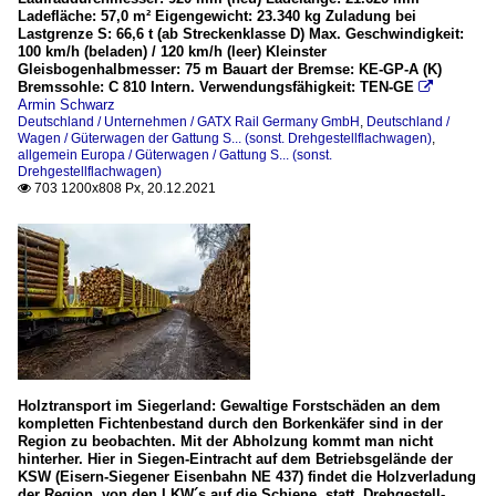
Ladefläche: 57,0 m² Eigengewicht: 23.340 kg Zuladung bei
Lastgrenze S: 66,6 t (ab Streckenklasse D) Max. Geschwindigkeit:
100 km/h (beladen) / 120 km/h (leer) Kleinster
Gleisbogenhalbmesser: 75 m Bauart der Bremse: KE-GP-A (K)
Bremssohle: C 810 Intern. Verwendungsfähigkeit: TEN-GE

Armin Schwarz
Deutschland / Unternehmen / GATX Rail Germany GmbH
,
Deutschland /
Wagen / Güterwagen der Gattung S... (sonst. Drehgestellflachwagen)
,
allgemein Europa / Güterwagen / Gattung S... (sonst.
Drehgestellflachwagen)
703 1200x808 Px, 20.12.2021

Holztransport im Siegerland: Gewaltige Forstschäden an dem
kompletten Fichtenbestand durch den Borkenkäfer sind in der
Region zu beobachten. Mit der Abholzung kommt man nicht
hinterher. Hier in Siegen-Eintracht auf dem Betriebsgelände der
KSW (Eisern-Siegener Eisenbahn NE 437) findet die Holzverladung
der Region, von den LKW´s auf die Schiene, statt. Drehgestell-