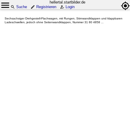
hellertal.startbilder.de
Suche
Registrieren
Login
Sechsachsiger Drehgestell-Flachwagen, mit Rungen, Stirnwandklappen und klappbaren
Ladeschwellen, jedoch ohne Seitenwandklappen, Nummer 31 80 4858 ...