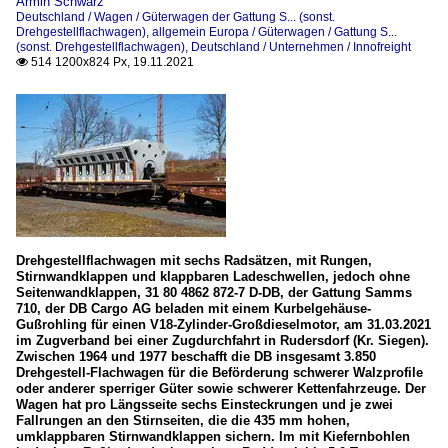
Armin Schwarz
Deutschland / Wagen / Güterwagen der Gattung S... (sonst.
Drehgestellflachwagen)
,
allgemein Europa / Güterwagen / Gattung S...
(sonst. Drehgestellflachwagen)
,
Deutschland / Unternehmen / Innofreight
514 1200x824 Px, 19.11.2021

Drehgestellflachwagen mit sechs Radsätzen, mit Rungen,
Stirnwandklappen und klappbaren Ladeschwellen, jedoch ohne
Seitenwandklappen, 31 80 4862 872-7 D-DB, der Gattung Samms
710, der DB Cargo AG beladen mit einem Kurbelgehäuse-
Gußrohling für einen V18-Zylinder-Großdieselmotor, am 31.03.2021
im Zugverband bei einer Zugdurchfahrt in Rudersdorf (Kr. Siegen).
Zwischen 1964 und 1977 beschafft die DB insgesamt 3.850
Drehgestell-Flachwagen für die Beförderung schwerer Walzprofile
oder anderer sperriger Güter sowie schwerer Kettenfahrzeuge. Der
Wagen hat pro Längsseite sechs Einsteckrungen und je zwei
Fallrungen an den Stirnseiten, die die 435 mm hohen,
umklappbaren Stirnwandklappen sichern. Im mit Kiefernbohlen