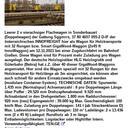
Leerer 2 x vierachsiger Flachwagen in Sonderbauart
(Doppelwagen) der Gattung Sggmrrs, 37 80 4657 055-2 D-IF der
österreichischen INNOFREIGHT hier als Wagon für Holztransporte
mit 32 Rungen bzw. Smart GigaWood-Waggon (2x45 ft
InnoWaggon) am 12.11.2021 bei einer Zugdurchfahrt im Bahnhof
Gießen. Diese Wagen sind für Prozent mehr Zuladung pro Wagen
ausgelegt. Der deutsche Holzlogistiker HLG Holzlogistik und
Güterbahn (Bebra) hat z.Z. über 40 dieser GigaWood-Waggons
angemietet. Hier sind die Wagen speziell mit 32 Rungen für den
Holztransport für Holzlänge ab 3m eingerichtet, sie können aber
auch schnell für andere Einsatzzwecke umgebaut werden
(modulare Container-System). TECHNISCHE DATEN: Spurweite:
1.435 mm (Normalspur) Achsenanzahl : 8 pro Doppelwagen Länge
über Puffer : 29.520 mm Drehzapfenabstand: 9.520 mm
Achsabstand in den Drehgestellen: 1.800 mm Raddurchmesser:
920 mm (neu) Eigengewicht : 39.000 kg Max. Geschwindigkeit: 100
km/h Max. Zuladung pro Doppelwagen: 141 t (ab Streckenklasse D)
Max. Ladevolumen pro Doppelwagen: 110 m³ Ladelänge: 2 x 13.436
mm (2 x 45 ft) Ladegut: Rundholz ab 3 m länge
Entlademöglichkeiten: Logstacker oder Highlifter Intern.
Verwendungsfähigkeit: TEN-GE
