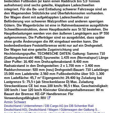
bedeckten Fußboden (er kann einen Raddruck bis 5,0 Tonnen
aufnehmen) sind sechs geteilte, klappbare Ladeschwellen
integriert. Für die Be- und Entladung schwerer Fahrzeuge sind an
den Wagenenden Stützböcke und Überfahrkonsolen vorhanden.
Der Wagen dient mit aufgeklappten Ladeschwellen zur
Beförderung von schweren Walzprofilen und anderen sperrigen
Gütern. Die Wagenbrücke ist eine in Rahmenbauweise ausgeführte
Schweißkonstruktion, deren Hauptbauteile aus St 52 bestehen. Die
Hauptbelastungen werden von den äußeren Langträgern aus IP 550
aufgenommen. Die Pufferträger sind so ausgebildet, dass später
ohne große Änderungen die AK eingebaut werden kann. Die
bodenbedienbare Feststellbremse wirkt nur auf ein Drehgestell.
Der Wagen hat eine geteilte Zugeinrichtung und
Hochleistungspuffer. TECHNISCHE DATEN: Gattung: Samms 710
(Gattungskennzahl 4862) Spurweite: 1.435 mm (Normalspur) Länge
über Puffer: 16.400 mm Drehzapfenabstand: 8.400 mm
Radsatzstand in den Drehgestellen: 2 x 1.700 mm = 3.400 mm
Raddurchmesser: 920 mm (neu) Drehgestell-Bauart: 710 Ladelänge:
15.000 mm Ladebreite: 2.560 mm Fußbodenhöhe über SO: 1.300
mm Ladefläche: 45,7 m² Eigengewicht: 29.400 kg Zuladung bei
Lastgrenze S: 75,5 t (ab Streckenklasse D) Max. Zuladung
Streckenklasse CE bei max.100 km/h: 90,5 t Max. Geschwindigkeit:
100 km/h / leer 120 km/h Kleinster Gleisbogenhalbmesser: 80 m
Bauart der Bremse: KE-GP Handbremse: Fbr
Verwendungsfähigkeit: RIV

Armin Schwarz
Deutschland / Unternehmen / DB Cargo AG (ex DB Schenker Rail
Deutschland AG)
,
Deutschland / Wagen / Güterwagen der Gattung S...