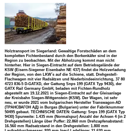
Holztransport im Siegerland: Gewaltige Forstschäden an dem
kompletten Fichtenbestand durch den Borkenkäfer sind in der
Region zu beobachten. Mit der Abholzung kommt man nicht
hinterher. Hier in Siegen-Eintracht auf dem Betriebsgelände der
KSW (Eisern-Siegener Eisenbahn NE 437) findet die Holzverladung
der Region, von den LKW´s auf die Schiene, statt. Drehgestell-
Flachwagen mit vier Radsätzen und Niederbindeeinrichtung, 37 80
4723 836-5 D-GATXD, der Gattung Snps 199 (GATX Typ 9430), der
GATX Rail Germany GmbH, beladen mit Fichten-Rundholz
abgestellt am 19.12.2021 in Siegen-Eintracht auf der Gleisanlage
der Kreisbahn Siegen-Wittgenstein (KSW). Der Wagen, ist sehr
neu, er wurde 2021 vom bulgarischen Hersteller Transwagon-AD
(ТРАНСВАГОН АД) in Burgas (Bulgarien) unter der Fabriknummer
50495 gebaut. TECHNISCHE DATEN: Gattung: Snps 199 (GATX Typ
9430) Spurweite: 1.435 mm (Normalspur) Anzahl der Achsen 4 (in 2
Drehgestellen) Länge über Puffer: 22.860 mm Drehzapfenabstand:
16.560 mm Radsatzstand in den Drehgestellen: 1.800 mm
Laufraddurchmesser: 920 mm (neu) Ladelänge: 21.620 mm