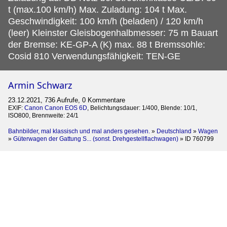
t (max.100 km/h) Max. Zuladung: 104 t Max.
Geschwindigkeit: 100 km/h (beladen) / 120 km/h
(leer) Kleinster Gleisbogenhalbmesser: 75 m Bauart
der Bremse: KE-GP-A (K) max. 88 t Bremssohle:
Cosid 810 Verwendungsfähigkeit: TEN-GE
Armin Schwarz
23.12.2021, 736 Aufrufe, 0 Kommentare
EXIF:
Canon Canon EOS 6D
, Belichtungsdauer: 1/400, Blende: 10/1,
ISO800, Brennweite: 24/1
Bahnbilder, mal klassisch und mal anders gesehen.
»
Deutschland
»
Wagen
»
Güterwagen der Gattung S... (sonst. Drehgestellflachwagen)
»
ID 760799