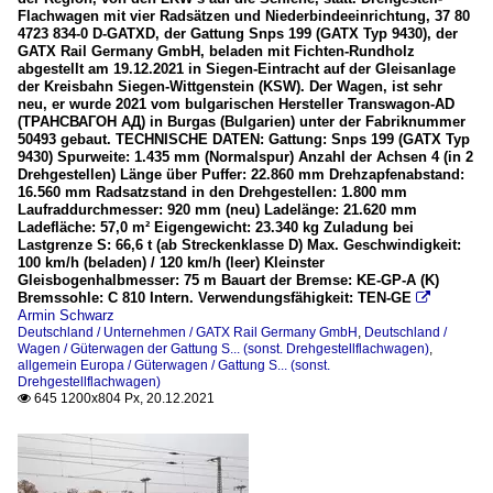
Flachwagen mit vier Radsätzen und Niederbindeeinrichtung, 37 80
4723 834-0 D-GATXD, der Gattung Snps 199 (GATX Typ 9430), der
GATX Rail Germany GmbH, beladen mit Fichten-Rundholz
abgestellt am 19.12.2021 in Siegen-Eintracht auf der Gleisanlage
der Kreisbahn Siegen-Wittgenstein (KSW). Der Wagen, ist sehr
neu, er wurde 2021 vom bulgarischen Hersteller Transwagon-AD
(ТРАНСВАГОН АД) in Burgas (Bulgarien) unter der Fabriknummer
50493 gebaut. TECHNISCHE DATEN: Gattung: Snps 199 (GATX Typ
9430) Spurweite: 1.435 mm (Normalspur) Anzahl der Achsen 4 (in 2
Drehgestellen) Länge über Puffer: 22.860 mm Drehzapfenabstand:
16.560 mm Radsatzstand in den Drehgestellen: 1.800 mm
Laufraddurchmesser: 920 mm (neu) Ladelänge: 21.620 mm
Ladefläche: 57,0 m² Eigengewicht: 23.340 kg Zuladung bei
Lastgrenze S: 66,6 t (ab Streckenklasse D) Max. Geschwindigkeit:
100 km/h (beladen) / 120 km/h (leer) Kleinster
Gleisbogenhalbmesser: 75 m Bauart der Bremse: KE-GP-A (K)
Bremssohle: C 810 Intern. Verwendungsfähigkeit: TEN-GE

Armin Schwarz
Deutschland / Unternehmen / GATX Rail Germany GmbH
,
Deutschland /
Wagen / Güterwagen der Gattung S... (sonst. Drehgestellflachwagen)
,
allgemein Europa / Güterwagen / Gattung S... (sonst.
Drehgestellflachwagen)
645 1200x804 Px, 20.12.2021
