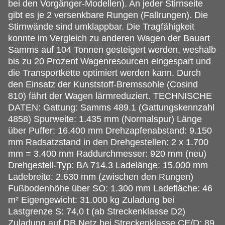
bei den Vorgänger-Modellen). An jeder Stirnseite
gibt es je 2 versenkbare Rungen (Fallrungen). Die
Stirnwände sind umklappbar. Die Tragfähigkeit
konnte im Vergleich zu anderen Wagen der Bauart
Samms auf 104 Tonnen gesteigert werden, weshalb
bis zu 20 Prozent Wagenresourcen eingespart und
die Transportkette optimiert werden kann. Durch
den Einsatz der Kunststoff-Bremssohle (Cosind
810) fährt der Wagen lärmreduziert. TECHNISCHE
DATEN: Gattung: Samms 489.1 (Gattungskennzahl
4858) Spurweite: 1.435 mm (Normalspur) Länge
über Puffer: 16.400 mm Drehzapfenabstand: 9.150
mm Radsatzstand in den Drehgestellen: 2 x 1.700
mm = 3.400 mm Raddurchmesser: 920 mm (neu)
Drehgestell-Typ: BA 714.3 Ladelänge: 15.000 mm
Ladebreite: 2.630 mm (zwischen den Rungen)
Fußbodenhöhe über SO: 1.300 mm Ladefläche: 46
m² Eigengewicht: 31.000 kg Zuladung bei
Lastgrenze S: 74,0 t (ab Streckenklasse D2)
Zuladung auf DB Netz bei Streckenklasse CE/D: 89