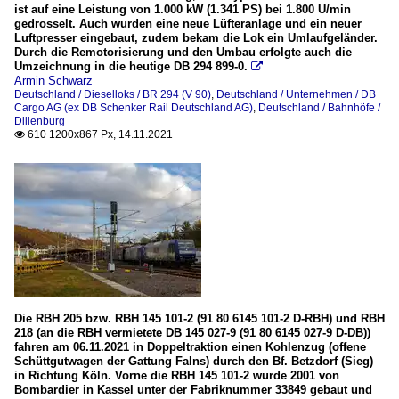
ist auf eine Leistung von 1.000 kW (1.341 PS) bei 1.800 U/min
gedrosselt. Auch wurden eine neue Lüfteranlage und ein neuer
Luftpresser eingebaut, zudem bekam die Lok ein Umlaufgeländer.
Durch die Remotorisierung und den Umbau erfolgte auch die
Umzeichnung in die heutige DB 294 899-0.

Armin Schwarz
Deutschland / Dieselloks / BR 294 (V 90)
,
Deutschland / Unternehmen / DB
Cargo AG (ex DB Schenker Rail Deutschland AG)
,
Deutschland / Bahnhöfe /
Dillenburg
610 1200x867 Px, 14.11.2021

Die RBH 205 bzw. RBH 145 101-2 (91 80 6145 101-2 D-RBH) und RBH
218 (an die RBH vermietete DB 145 027-9 (91 80 6145 027-9 D-DB))
fahren am 06.11.2021 in Doppeltraktion einen Kohlenzug (offene
Schüttgutwagen der Gattung Falns) durch den Bf. Betzdorf (Sieg)
in Richtung Köln. Vorne die RBH 145 101-2 wurde 2001 von
Bombardier in Kassel unter der Fabriknummer 33849 gebaut und