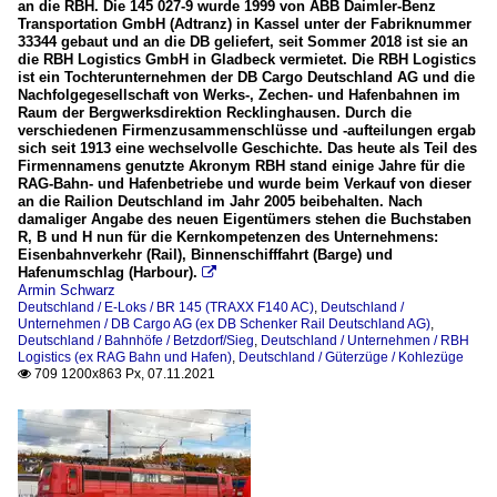
an die RBH. Die 145 027-9 wurde 1999 von ABB Daimler-Benz
Transportation GmbH (Adtranz) in Kassel unter der Fabriknummer
33344 gebaut und an die DB geliefert, seit Sommer 2018 ist sie an
die RBH Logistics GmbH in Gladbeck vermietet. Die RBH Logistics
ist ein Tochterunternehmen der DB Cargo Deutschland AG und die
Nachfolgegesellschaft von Werks-, Zechen- und Hafenbahnen im
Raum der Bergwerksdirektion Recklinghausen. Durch die
verschiedenen Firmenzusammenschlüsse und -aufteilungen ergab
sich seit 1913 eine wechselvolle Geschichte. Das heute als Teil des
Firmennamens genutzte Akronym RBH stand einige Jahre für die
RAG-Bahn- und Hafenbetriebe und wurde beim Verkauf von dieser
an die Railion Deutschland im Jahr 2005 beibehalten. Nach
damaliger Angabe des neuen Eigentümers stehen die Buchstaben
R, B und H nun für die Kernkompetenzen des Unternehmens:
Eisenbahnverkehr (Rail), Binnenschifffahrt (Barge) und
Hafenumschlag (Harbour).

Armin Schwarz
Deutschland / E-Loks / BR 145 (TRAXX F140 AC)
,
Deutschland /
Unternehmen / DB Cargo AG (ex DB Schenker Rail Deutschland AG)
,
Deutschland / Bahnhöfe / Betzdorf/Sieg
,
Deutschland / Unternehmen / RBH
Logistics (ex RAG Bahn und Hafen)
,
Deutschland / Güterzüge / Kohlezüge
709 1200x863 Px, 07.11.2021
