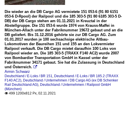
Die wieder an die DB Cargo AG vermietete 151 053-6 (91 80 6151
053-6 D-Rpool) der Railpool und die 185 303-5 (91 80 6185 303-5 D-
DB) der DB Cargo stehen am 01.11.2021 in Kreuztal in der
Abstellgruppe. Die 151 053-6 wurde 1974 von Krauss-Maffei in
München-Allach unter der Fabriknummer 19672 gebaut und an die
DB geliefert. Bis 31.12.2016 gehörte sie zur DB Cargo AG. Zum
01.01.2017 wurden je 100 sechsachsige elektrische Altbau-
Lokomotiven der Baureihen 151 und 155 an den Lokvermieter
Railpool verkauft. Die DB Cargo mietet daraufhin 100 Loks von
Railpool wieder an. Die 185 303-5 (TRAXX F140 AC2) wurde 2007
von Bombardier Transportation GmbH in Kassel unter der
Fabriknummer 34171 gebaut. Sie hat die Zulassung in Deutschland
und Österreich.

Armin Schwarz
Deutschland / E-Loks / BR 151
,
Deutschland / E-Loks / BR 185.2 (TRAXX
F140 AC2)
,
Deutschland / Unternehmen / DB Cargo AG (ex DB Schenker
Rail Deutschland AG)
,
Deutschland / Unternehmen / Railpool GmbH
(München)
499 1200x812 Px, 02.11.2021
