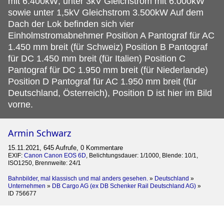
mit 6.400kW; unter 3kV Gleichstrom mit 6.000kW
sowie unter 1,5kV Gleichstrom 3.500kW Auf dem
Dach der Lok befinden sich vier
Einholmstromabnehmer Position A Pantograf für AC
1.450 mm breit (für Schweiz) Position B Pantograf
für DC 1.450 mm breit (für Italien) Position C
Pantograf für DC 1.950 mm breit (für Niederlande)
Position D Pantograf für AC 1.950 mm breit (für
Deutschland, Österreich), Position D ist hier im Bild
vorne.
Armin Schwarz
15.11.2021, 645 Aufrufe, 0 Kommentare
EXIF:
Canon Canon EOS 6D
, Belichtungsdauer: 1/1000, Blende: 10/1,
ISO1250, Brennweite: 24/1
Bahnbilder, mal klassisch und mal anders gesehen.
»
Deutschland
»
Unternehmen
»
DB Cargo AG (ex DB Schenker Rail Deutschland AG)
»
ID 756677