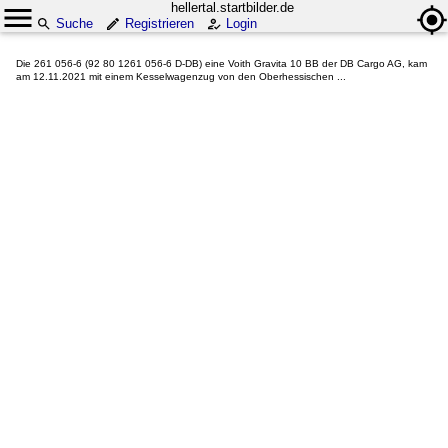
hellertal.startbilder.de
Suche
Registrieren
Login
Die 261 056-6 (92 80 1261 056-6 D-DB) eine Voith Gravita 10 BB der DB Cargo AG, kam
am 12.11.2021 mit einem Kesselwagenzug von den Oberhessischen ...