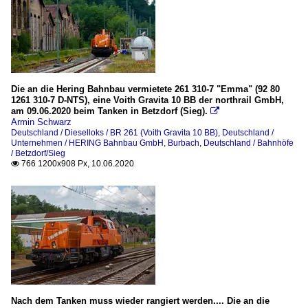
Die an die Hering Bahnbau vermietete 261 310-7 "Emma" (92 80
1261 310-7 D-NTS), eine Voith Gravita 10 BB der northrail GmbH,
am 09.06.2020 beim Tanken in Betzdorf (Sieg).

Armin Schwarz
Deutschland / Dieselloks / BR 261 (Voith Gravita 10 BB)
,
Deutschland /
Unternehmen / HERING Bahnbau GmbH, Burbach
,
Deutschland / Bahnhöfe
/ Betzdorf/Sieg
766 1200x908 Px, 10.06.2020

Nach dem Tanken muss wieder rangiert werden.... Die an die