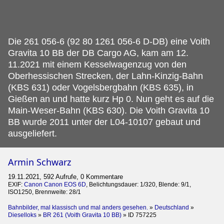
Die 261 056-6 (92 80 1261 056-6 D-DB) eine Voith
Gravita 10 BB der DB Cargo AG, kam am 12.
11.2021 mit einem Kesselwagenzug von den
Oberhessischen Strecken, der Lahn-Kinzig-Bahn
(KBS 631) oder Vogelsbergbahn (KBS 635), in
Gießen an und hatte kurz Hp 0. Nun geht es auf die
Main-Weser-Bahn (KBS 630). Die Voith Gravita 10
BB wurde 2011 unter der L04-10107 gebaut und
ausgeliefert.
Armin Schwarz
19.11.2021, 592 Aufrufe, 0 Kommentare
EXIF:
Canon Canon EOS 6D
, Belichtungsdauer: 1/320, Blende: 9/1,
ISO1250, Brennweite: 28/1
Bahnbilder, mal klassisch und mal anders gesehen.
»
Deutschland
»
Dieselloks
»
BR 261 (Voith Gravita 10 BB)
»
ID 757225