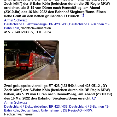
Zoch kütt“) der S-Bahn Köln (betrieben durch die DB Regio NRW)
erreichen, als S 19 von Düren nach Hennef/Sieg, am Abend
(23:10Uhr) des 16 Mai 2022 den Bahnhof Siegburg/Bonn. Einen
liebe Gruß an den netten grüßenden Tf zurück.

Armin Schwarz
Deutschland / Elektotriebzüge / BR 423 / 433
,
Deutschland / S-Bahnen / S-
Bahn Köln
,
Nachtschwärmereien
517 1400x933 Px, 01.01.2024

Zwei gekuppelte vierteilige ET 423 (423 540-4 und 423 051-2 „D´r
Zoch kütt“) der S-Bahn Köln (betrieben durch die DB Regio NRW)
haben, als S 19 von Düren nach Hennef/Sieg, am Abend (23:10Uhr)
des 16 Mai 2022 den Bahnhof Siegburg/Bonn erreicht.

Armin Schwarz
Deutschland / Elektotriebzüge / BR 423 / 433
,
Deutschland / S-Bahnen / S-
Bahn Köln
,
Deutschland / Unternehmen / DB Regio AG - NRW
,
Nachtschwärmereien