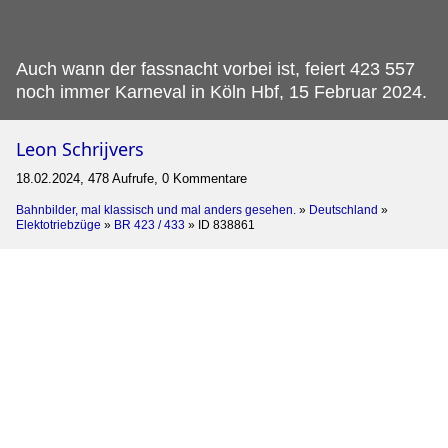
Auch wann der fassnacht vorbei ist, feiert 423 557
noch immer Karneval in Köln Hbf, 15 Februar 2024.
Leon Schrijvers
18.02.2024, 478 Aufrufe, 0 Kommentare
Bahnbilder, mal klassisch und mal anders gesehen.
»
Deutschland
»
Elektotriebzüge
»
BR 423 / 433
»
ID 838861