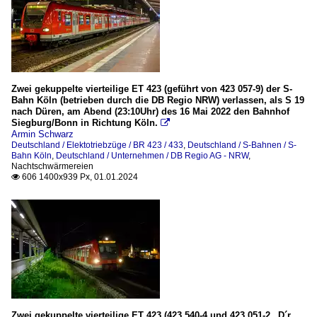
Zwei gekuppelte vierteilige ET 423 (geführt von 423 057-9) der S-
Bahn Köln (betrieben durch die DB Regio NRW) verlassen, als S 19
nach Düren, am Abend (23:10Uhr) des 16 Mai 2022 den Bahnhof
Siegburg/Bonn in Richtung Köln.

Armin Schwarz
Deutschland / Elektotriebzüge / BR 423 / 433
,
Deutschland / S-Bahnen / S-
Bahn Köln
,
Deutschland / Unternehmen / DB Regio AG - NRW
,
Nachtschwärmereien
606 1400x939 Px, 01.01.2024

Zwei gekuppelte vierteilige ET 423 (423 540-4 und 423 051-2 „D´r