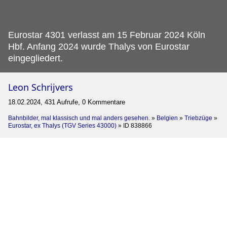
Eurostar 4301 verlasst am 15 Februar 2024 Köln
Hbf.
Anfang 2024 wurde Thalys von Eurostar
eingegliedert.
Leon Schrijvers
18.02.2024, 431 Aufrufe, 0 Kommentare
Bahnbilder, mal klassisch und mal anders gesehen.
»
Belgien
»
Triebzüge
»
Eurostar, ex Thalys (TGV Series 43000)
»
ID 838866