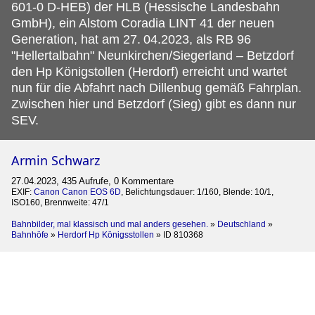
601-0 D-HEB) der HLB (Hessische Landesbahn
GmbH), ein Alstom Coradia LINT 41 der neuen
Generation, hat am 27.
04.2023, als RB 96
"Hellertalbahn" Neunkirchen/Siegerland – Betzdorf
den Hp Königstollen (Herdorf) erreicht und wartet
nun für die Abfahrt nach Dillenbug gemäß Fahrplan.
Zwischen hier und Betzdorf (Sieg) gibt es dann nur
SEV.
Armin Schwarz
27.04.2023, 435 Aufrufe, 0 Kommentare
EXIF:
Canon Canon EOS 6D
, Belichtungsdauer: 1/160, Blende: 10/1,
ISO160, Brennweite: 47/1
Bahnbilder, mal klassisch und mal anders gesehen.
»
Deutschland
»
Bahnhöfe
»
Herdorf Hp Königsstollen
»
ID 810368