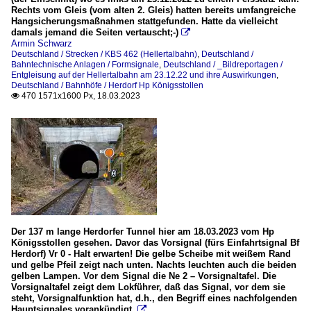
Rechts vom Gleis (vom alten 2. Gleis) hatten bereits umfangreiche
Hangsicherungsmaßnahmen stattgefunden. Hatte da vielleicht
damals jemand die Seiten vertauscht;-)

Armin Schwarz
Deutschland / Strecken / KBS 462 (Hellertalbahn)
,
Deutschland /
Bahntechnische Anlagen / Formsignale
,
Deutschland / _Bildreportagen /
Entgleisung auf der Hellertalbahn am 23.12.22 und ihre Auswirkungen
,
Deutschland / Bahnhöfe / Herdorf Hp Königsstollen
470 1571x1600 Px, 18.03.2023

Der 137 m lange Herdorfer Tunnel hier am 18.03.2023 vom Hp
Königsstollen gesehen. Davor das Vorsignal (fürs Einfahrtsignal Bf
Herdorf) Vr 0 - Halt erwarten! Die gelbe Scheibe mit weißem Rand
und gelbe Pfeil zeigt nach unten. Nachts leuchten auch die beiden
gelben Lampen. Vor dem Signal die Ne 2 – Vorsignaltafel. Die
Vorsignaltafel zeigt dem Lokführer, daß das Signal, vor dem sie
steht, Vorsignalfunktion hat, d.h., den Begriff eines nachfolgenden
Hauptsignales vorankündigt.
