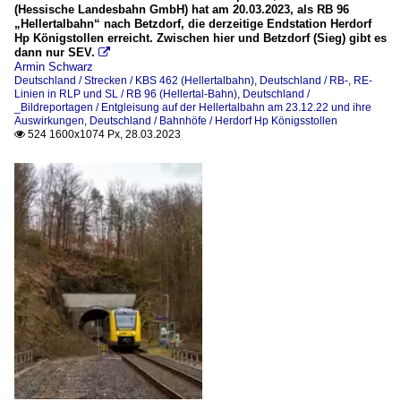
(Hessische Landesbahn GmbH) hat am 20.03.2023, als RB 96
„Hellertalbahn“ nach Betzdorf, die derzeitige Endstation Herdorf
Hp Königstollen erreicht. Zwischen hier und Betzdorf (Sieg) gibt es
dann nur SEV.

Armin Schwarz
Deutschland / Strecken / KBS 462 (Hellertalbahn)
,
Deutschland / RB-, RE-
Linien in RLP und SL / RB 96 (Hellertal-Bahn)
,
Deutschland /
_Bildreportagen / Entgleisung auf der Hellertalbahn am 23.12.22 und ihre
Auswirkungen
,
Deutschland / Bahnhöfe / Herdorf Hp Königsstollen
524 1600x1074 Px, 28.03.2023
