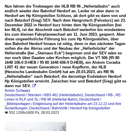
Nun fahren die Triebwagen der HLB RB 96 „Hellertalbahn“ auch
endlich wieder den Bahnhof Herdorf an. Leider ist aber dann in
Herdorf am Hp Königstollen Schluss, ab dort gibt es dann von und
nach Betzdorf (Sieg) SEV. Nach dem Hangrutsch (Felssturz) am 23.
Dezember 2022 in Herdorf kurz hinter dem Hp Königsstollen (bei
km 88,4), ist der Abschnitt nach Betzdorf weiterhin bis mindestens
bis zum kleinen Fahrplanwechsel am 11. Juni 2023, gesperrt. Aber
diese ungewöhnliche Führung bis zum Hp Königsstollen, über
den Bahnhof Herdorf hinaus ist nötig, denn in den nächsten Tagen
sollen die der Abriss und der Neubau der „Hellerbrücke“ der
Hellerstraße (bei „Steinaus Eck“) beginnen und der SEV wäre so
nur noch über Daaden oder Kirchen möglich. Der VT 506 (95 80
1648 106-0 D-HEB / 95 80 1648 606-9 D-HEB), ein Alstom Coradia
LINT 41 der neuen Generation / neue Kopfform, der HLB
(Hessische Landesbahn GmbH) hat am 20.03.2023, als RB 96
„Hellertalbahn“ nach Betzdorf, die derzeitige Endstation Herdorf
Hp Königstollen erreicht. Zwischen hier und Betzdorf (Sieg) gibt es
dann nur SEV.

Armin Schwarz
Deutschland / Strecken / KBS 462 (Hellertalbahn)
,
Deutschland / RB-, RE-
Linien in RLP und SL / RB 96 (Hellertal-Bahn)
,
Deutschland /
_Bildreportagen / Entgleisung auf der Hellertalbahn am 23.12.22 und ihre
Auswirkungen
,
Deutschland / Bahnhöfe / Herdorf Hp Königsstollen
552 1269x1600 Px, 28.03.2023
