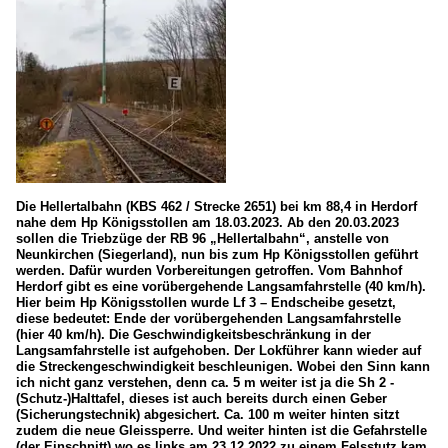
Die Hellertalbahn (KBS 462 / Strecke 2651) bei km 88,4 in Herdorf
nahe dem Hp Königsstollen am 18.03.2023. Ab den 20.03.2023
sollen die Triebzüge der RB 96 „Hellertalbahn“, anstelle von
Neunkirchen (Siegerland), nun bis zum Hp Königsstollen geführt
werden. Dafür wurden Vorbereitungen getroffen. Vom Bahnhof
Herdorf gibt es eine vorübergehende Langsamfahrstelle (40 km/h).
Hier beim Hp Königsstollen wurde Lf 3 – Endscheibe gesetzt,
diese bedeutet: Ende der vorübergehenden Langsamfahrstelle
(hier 40 km/h). Die Geschwindigkeitsbeschränkung in der
Langsamfahrstelle ist aufgehoben. Der Lokführer kann wieder auf
die Streckengeschwindigkeit beschleunigen. Wobei den Sinn kann
ich nicht ganz verstehen, denn ca. 5 m weiter ist ja die Sh 2 -
(Schutz-)Halttafel, dieses ist auch bereits durch einen Geber
(Sicherungstechnik) abgesichert. Ca. 100 m weiter hinten sitzt
zudem die neue Gleissperre. Und weiter hinten ist die Gefahrstelle
(der Einschnitt) wo es links am 23.12.2022 zu einem Felsstutz kam.