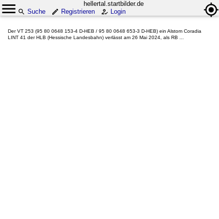
hellertal.startbilder.de
Suche
Registrieren
Login
Der VT 253 (95 80 0648 153-4 D-HEB / 95 80 0648 653-3 D-HEB) ein Alstom Coradia
LINT 41 der HLB (Hessische Landesbahn) verlässt am 26 Mai 2024, als RB ...