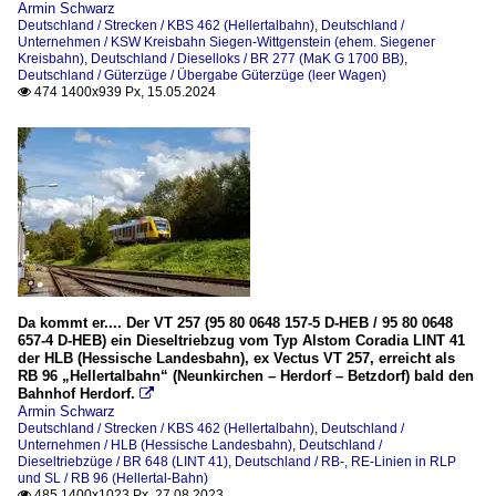
Armin Schwarz
Deutschland / Strecken / KBS 462 (Hellertalbahn)
,
Deutschland /
Unternehmen / KSW Kreisbahn Siegen-Wittgenstein (ehem. Siegener
Kreisbahn)
,
Deutschland / Dieselloks / BR 277 (MaK G 1700 BB)
,
Deutschland / Güterzüge / Übergabe Güterzüge (leer Wagen)
474 1400x939 Px, 15.05.2024

Da kommt er.... Der VT 257 (95 80 0648 157-5 D-HEB / 95 80 0648
657-4 D-HEB) ein Dieseltriebzug vom Typ Alstom Coradia LINT 41
der HLB (Hessische Landesbahn), ex Vectus VT 257, erreicht als
RB 96 „Hellertalbahn“ (Neunkirchen – Herdorf – Betzdorf) bald den
Bahnhof Herdorf.

Armin Schwarz
Deutschland / Strecken / KBS 462 (Hellertalbahn)
,
Deutschland /
Unternehmen / HLB (Hessische Landesbahn)
,
Deutschland /
Dieseltriebzüge / BR 648 (LINT 41)
,
Deutschland / RB-, RE-Linien in RLP
und SL / RB 96 (Hellertal-Bahn)
485 1400x1023 Px, 27.08.2023
