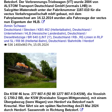
Betzdorf. Der Verbrennungs-Triebwagen (VT) wurde 2004 von
ALSTOM Transport Deutschland GmbH (vormals LHB) in
Salzgitter-Watenstedt unter der Fabriknummer 1187-010 für die
vectus Verkehrsgesellschaft mbH gebaut, mit dem
Fahrplanwechsel am 14.12.2014 wurden alle Fahrzeuge der vectus
nun Eigentum der HLB.

Armin Schwarz
Deutschland / Strecken / KBS 462 (Hellertalbahn)
,
Deutschland /
Unternehmen / HLB (Hessische Landesbahn)
,
Deutschland /
Dieseltriebzüge / BR 640 (LINT 27)
,
Deutschland / RB-, RE-Linien in RLP
und SL / RB 96 (Hellertal-Bahn)
,
Deutschland / Bahnhöfe / Herdorf
536 1400x963 Px, 15.05.2024

Die KSW 46 bzw. 277 807-4 (92 80 1277 807-4 D-KSW), die Vossloh
G 1700-2 BB, der KSW (Kreisbahn Siegen-Wittgenstein), mit einem
Übergabezug (leere Wagen) von Herdorf via Betzdorf nach
Kreuztal. Hier fährt sie am späten Nachmittag des15 Mai 2024
durch Herdorf- Sassenroth in Richtung Betzdorf.
