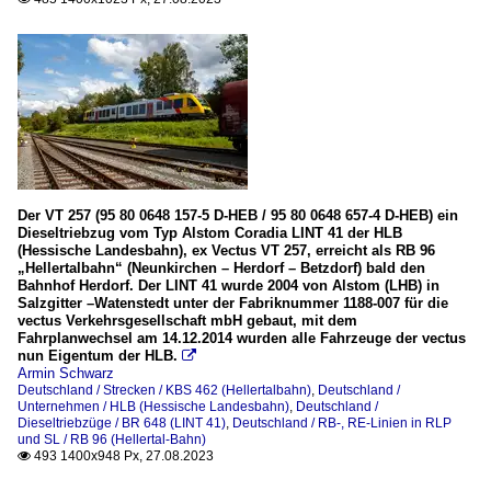
Der VT 257 (95 80 0648 157-5 D-HEB / 95 80 0648 657-4 D-HEB) ein
Dieseltriebzug vom Typ Alstom Coradia LINT 41 der HLB
(Hessische Landesbahn), ex Vectus VT 257, erreicht als RB 96
„Hellertalbahn“ (Neunkirchen – Herdorf – Betzdorf) bald den
Bahnhof Herdorf. Der LINT 41 wurde 2004 von Alstom (LHB) in
Salzgitter –Watenstedt unter der Fabriknummer 1188-007 für die
vectus Verkehrsgesellschaft mbH gebaut, mit dem
Fahrplanwechsel am 14.12.2014 wurden alle Fahrzeuge der vectus
nun Eigentum der HLB.

Armin Schwarz
Deutschland / Strecken / KBS 462 (Hellertalbahn)
,
Deutschland /
Unternehmen / HLB (Hessische Landesbahn)
,
Deutschland /
Dieseltriebzüge / BR 648 (LINT 41)
,
Deutschland / RB-, RE-Linien in RLP
und SL / RB 96 (Hellertal-Bahn)
493 1400x948 Px, 27.08.2023
