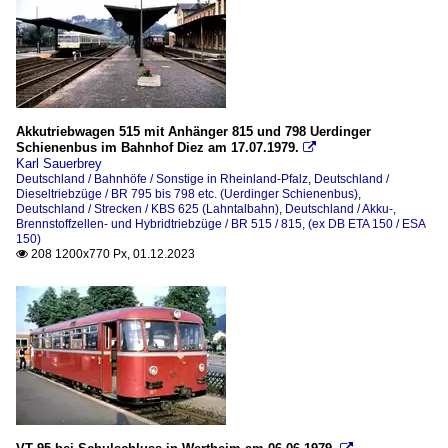
RB-, RE-Linien in RLP und SL
RB 96 (Hellertal-Bahn)
Strecken
Freien Grunder Eisenbahn (KSW NE447 / DB-Nr. 9275)
Akkutriebwagen 515 mit Anhänger 815 und 798 Uerdinger
KBS 440 (Ruhr-Sieg-Strecke)
Schienenbus im Bahnhof Diez am 17.07.1979.

Karl Sauerbrey
KBS 462 (Hellertalbahn)
Deutschland / Bahnhöfe / Sonstige in Rheinland-Pfalz
,
Deutschland /
Dieseltriebzüge / BR 795 bis 798 etc. (Uerdinger Schienenbus)
,
KBS 465 (Rechte Rheinstrecke)
Deutschland / Strecken / KBS 625 (Lahntalbahn)
,
Deutschland / Akku-,
Brennstoffzellen- und Hybridtriebzüge / BR 515 / 815, (ex DB ETA 150 / ESA
KBS 623 (Obere Lahntalbahn)
150)
208 1200x770 Px, 01.12.2023

KBS 625 (Lahntalbahn)
KBS 978 (Kammeltal) Günzburg - Mindelheim
Unternehmen
evb Logistik
EVG - Eifelbahn Verkehrsgesellschaft mbH
HEG (Hersfelder Kreisbahn GmbH)