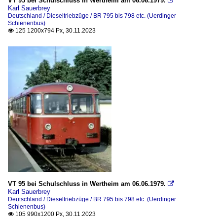
VT 95 bei Schulschluss in Wertheim am 06.06.1979.

HellertalBahn
Karl Sauerbrey
Deutschland / Dieseltriebzüge / BR 795 bis 798 etc. (Uerdinger
Vulkan-Eifel-Bahn Betriebsges. mbH (VEB)
Schienenbus)
125 1200x794 Px, 30.11.2023

Veranstaltungen
150 Jahre Eisenbahn in Deutschland
Tag der Schiene 2023
Wagen
Bauzugwagen
Personenwagen
_ehemalige Privatbahnen
Kleinbahn Weidenau-Deuz (KWD)
VT 95 bei Schulschluss in Wertheim am 06.06.1979.

Luxemburg
Karl Sauerbrey
Deutschland / Dieseltriebzüge / BR 795 bis 798 etc. (Uerdinger
Schienenbus)
Museumsbahnen
105 990x1200 Px, 30.11.2023
