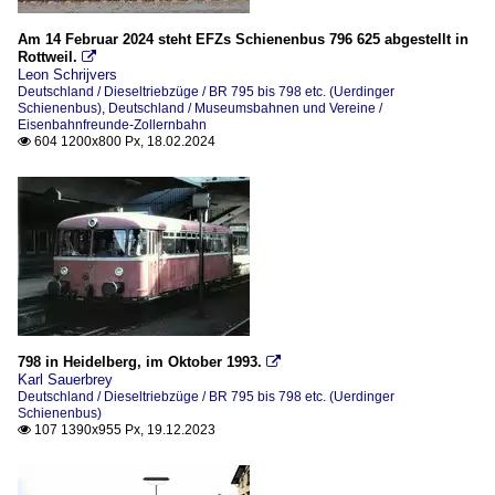
Museen, Ausstellungen und Messen
Am 14 Februar 2024 steht EFZs Schienenbus 796 625 abgestellt in
Rottweil.

Bahnpark Augsburg
Leon Schrijvers
Deutschland / Dieseltriebzüge / BR 795 bis 798 etc. (Uerdinger
Deutsche Technikmuseum Berlin
Schienenbus)
,
Deutschland / Museumsbahnen und Vereine /
Eisenbahnfreunde-Zollernbahn
Eisenbahnmuseum Bochum-Dahlhausen (DGEG)
604 1200x800 Px, 18.02.2024

Henrichshütte, Hattingen (LWL-Industriem.)
Südwestfälische Eisenbahnmuseum Siegen (SEM-Siegen)
SVG Eisenbahn-Erlebniswelt Horb
Museumsbahnen und Vereine
Brexbachtalbahn e.V.
Eisenbahnfreunde-Zollernbahn
798 in Heidelberg, im Oktober 1993.

Karl Sauerbrey
Förderverein Schienenbus e.V. Menden
Deutschland / Dieseltriebzüge / BR 795 bis 798 etc. (Uerdinger
Kasbachtalbahn
Schienenbus)
107 1390x955 Px, 19.12.2023

Oberhessische Eisenbahnfreunde e.V. (OEF)