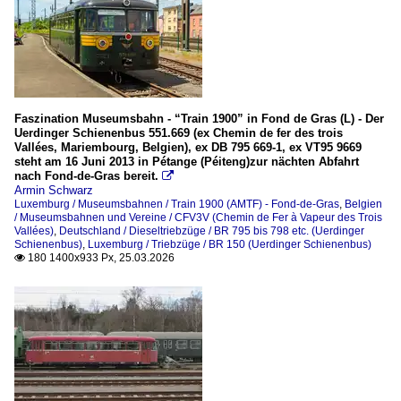
Formsignale
Spitzkehren
Detailaufnahmen
Faszination Museumsbahn - “Train 1900” in Fond de Gras (L) - Der
Schilder, Beschriftungen
Uerdinger Schienenbus 551.669 (ex Chemin de fer des trois
Vallées, Mariembourg, Belgien), ex DB 795 669-1, ex VT95 9669
steht am 16 Juni 2013 in Pétange (Péiteng)zur nächten Abfahrt
Dieselloks
nach Fond-de-Gras bereit.

Armin Schwarz
BR 216 (V 160)
Luxemburg / Museumsbahnen / Train 1900 (AMTF) - Fond-de-Gras
,
Belgien
/ Museumsbahnen und Vereine / CFV3V (Chemin de Fer à Vapeur des Trois
BR 230, 231, 232, 233, 234, 241, 242 (ex DR 130, 131, 132) 
Vallées)
,
Deutschland / Dieseltriebzüge / BR 795 bis 798 etc. (Uerdinger
Schienenbus)
BR 294 (V 90)
,
Luxemburg / Triebzüge / BR 150 (Uerdinger Schienenbus)
180 1400x933 Px, 25.03.2026

E-Loks
BR 120.0 Vorserienloks
Güterzüge
Kesselwagenzüge