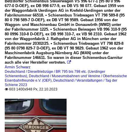
Betzdorfer Schienenbus Steuerwagen VS 996 677-1 (95 80 0 996
677-0 D-OEF), ex DB 998 677-9, ex DB VS 98 077. Gebaut 1959 von
der Waggonfabrik Uerdingen AG in Krefeld-Uerdingen unter der
Fabriknummer 66518. • Schienenbus Triebwagen VT 798 589-8 (95
80 0 798 589-7 D-OEF), ex DB VT 98 9589. Gebaut 1956 von der
Waggon- und Maschinenbau GmbH in Donauwörth (WMD) unter
der Fabriknummer 1225. • Schienenbus Beiwagen VB 996 310-9 (95
80 0996 310-8 D-OEF), ex DB 998 310-7, ex VB 98 2310. Gebaut 1962
von der Waggonfabrik J. Rathgeber AG in München unter der
Fabriknummer 20302/25. • Schienenbus Triebwagen VT 798 829-8
(95 80 0798 829-7 D-OEF), ex DB VT 98 9829. Gebaut 1962 von der
Maschinenfabrik Augsburg-Nürnberg AG (MAN) unter der
Fabriknummer 146611. So waren in dieser Schienenbus-Garnitur
auch alle vier Hersteller vertreten.

Armin Schwarz
Deutschland / Dieseltriebzüge / BR 795 bis 798 etc. (Uerdinger
Schienenbus)
,
Deutschland / Museumsbahnen und Vereine / Oberhessische
Eisenbahnfreunde e.V. (OEF)
,
Deutschland / Veranstaltungen / Tag der
Schiene 2023
603 1400x948 Px, 22.10.2023
