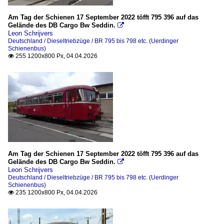
2015
Akku-, Brennstoffzellen- und Hybridtriebzüge
Am Tag der Schienen 17 September 2022 töfft 795 396 auf das
2016
BR 515 / 815, (ex DB ETA 150 / ESA 150)
Gelände des DB Cargo Bw Seddin.

Leon Schrijvers
2017
Deutschland / Dieseltriebzüge / BR 795 bis 798 etc. (Uerdinger
Bahndienstfahrzeuge
2018
Schienenbus)
255 1200x800 Px, 04.04.2026

Wagen
2019
Bahnhochbauten
2020
Brücken
2020
Stellwerke
2021
2022
Bahnhöfe
2023
Am Tag der Schienen 17 September 2022 töfft 795 396 auf das
Neustadt/Weinstrasse
2024
Gelände des DB Cargo Bw Seddin.

Leon Schrijvers
Sonstige in Baden-Württemberg
2026
Deutschland / Dieseltriebzüge / BR 795 bis 798 etc. (Uerdinger
Sonstige in Bayern
Schienenbus)
235 1200x800 Px, 04.04.2026

Sonstige in Rheinland-Pfalz
Bahntechnische Anlagen