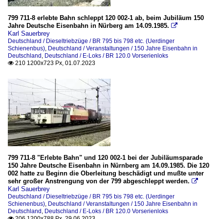
799 711-8 erlebte Bahn schleppt 120 002-1 ab, beim Jubiläum 150
Jahre Deutsche Eisenbahn in Nürberg am 14.09.1985.

Karl Sauerbrey
Deutschland / Dieseltriebzüge / BR 795 bis 798 etc. (Uerdinger
Schienenbus)
,
Deutschland / Veranstaltungen / 150 Jahre Eisenbahn in
Deutschland
,
Deutschland / E-Loks / BR 120.0 Vorserienloks
210 1200x723 Px, 01.07.2023

799 711-8 "Erlebte Bahn" und 120 002-1 bei der Jubiläumsparade
150 Jahre Deutsche Eisenbahn in Nürnberg am 14.09.1985. Die 120
002 hatte zu Beginn die Oberleitung beschädigt und mußte unter
sehr großer Anstrengung von der 799 abgeschleppt werden.

Karl Sauerbrey
Deutschland / Dieseltriebzüge / BR 795 bis 798 etc. (Uerdinger
Schienenbus)
,
Deutschland / Veranstaltungen / 150 Jahre Eisenbahn in
Deutschland
,
Deutschland / E-Loks / BR 120.0 Vorserienloks
206 1200x788 Px, 29.06.2023
