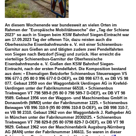
An diesem Wochenende war bundesweit an vielen Orten im
Rahmen der "Europäische Mobilitätswoche" der „Tag der Schiene
2023“ so auch in Siegen beim KSW Bahnhof Siegen-Eintracht war
am 17.09.2023 Tag der offenen Tür, dazu reisten auch die
Oberhessische Eisenbahnfreunde e. V. mit einer Schienenbus-
Garnitur aus Gießen an und tätigten zudem zwei Pendelfahrten
von Siegen nach Betzdorf (Sieg) und zurück. Hier erreicht die
vierteilige Schienenbus-Garnitur der Oberhessische
Eisenbahnfreunde e. V. Gießen den KSW Bahnhof Siegen-
Eintracht, nach der ersten Pendelfahrt. Die Komposition bestand
aus dem: • Ehemaligen Betzdorfer Schienenbus Steuerwagen VS
996 677-1 (95 80 0 996 677-0 D-OEF), ex DB 998 677-9, ex DB VS 98
077. Gebaut 1959 von der Waggonfabrik Uerdingen AG in Krefeld-
Uerdingen unter der Fabriknummer 66518. • Schienenbus
Triebwagen VT 798 589-8 (95 80 0 798 589-7 D-OEF), ex DB VT 98
9589. Gebaut 1956 von der Waggon- und Maschinenbau GmbH in
Donauwörth (WMD) unter der Fabriknummer 1225. • Schienenbus
Beiwagen VB 996 310-9 (95 80 0996 310-8 D-OEF), ex DB 998 310-7,
ex VB 98 2310. Gebaut 1962 von der Waggonfabrik J. Rathgeber AG
in München unter der Fabriknummer 20302/25. • Schienenbus
Triebwagen VT 798 829-8 (95 80 0798 829-7 D-OEF), ex DB VT 98
9829. Gebaut 1962 von der Maschinenfabrik Augsburg-Nürnberg
AG (MAN) unter der Fabriknummer 146611. So waren in dieser