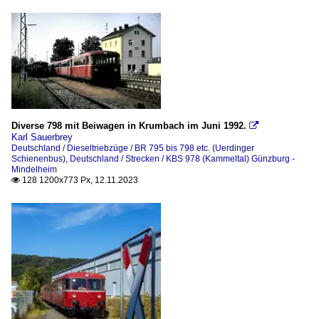
Train 1900 (AMTF) - Fond-de-Gras
Triebzüge
BR 150 (Uerdinger Schienenbus)
Diverse 798 mit Beiwagen in Krumbach im Juni 1992.

Karl Sauerbrey
Deutschland / Dieseltriebzüge / BR 795 bis 798 etc. (Uerdinger
Schienenbus)
,
Deutschland / Strecken / KBS 978 (Kammeltal) Günzburg -
Mindelheim
128 1200x773 Px, 12.11.2023
