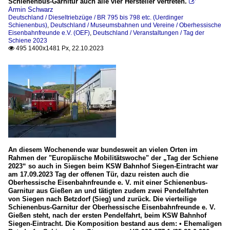
Schienenbus-Garnitur auch alle vier Hersteller vertreten.

Armin Schwarz
Deutschland / Dieseltriebzüge / BR 795 bis 798 etc. (Uerdinger
Schienenbus)
,
Deutschland / Museumsbahnen und Vereine / Oberhessische
Eisenbahnfreunde e.V. (OEF)
,
Deutschland / Veranstaltungen / Tag der
Schiene 2023
495 1400x1481 Px, 22.10.2023

An diesem Wochenende war bundesweit an vielen Orten im
Rahmen der "Europäische Mobilitätswoche" der „Tag der Schiene
2023“ so auch in Siegen beim KSW Bahnhof Siegen-Eintracht war
am 17.09.2023 Tag der offenen Tür, dazu reisten auch die
Oberhessische Eisenbahnfreunde e. V. mit einer Schienenbus-
Garnitur aus Gießen an und tätigten zudem zwei Pendelfahrten
von Siegen nach Betzdorf (Sieg) und zurück. Die vierteilige
Schienenbus-Garnitur der Oberhessische Eisenbahnfreunde e. V.
Gießen steht, nach der ersten Pendelfahrt, beim KSW Bahnhof
Siegen-Eintracht. Die Komposition bestand aus dem: • Ehemaligen