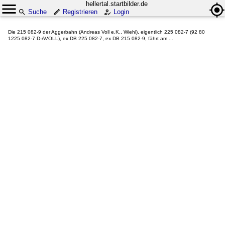
hellertal.startbilder.de
Suche
Registrieren
Login
Die 215 082-9 der Aggerbahn (Andreas Voll e.K., Wiehl), eigentlich 225 082-7 (92 80
1225 082-7 D-AVOLL), ex DB 225 082-7, ex DB 215 082-9, fährt am ...