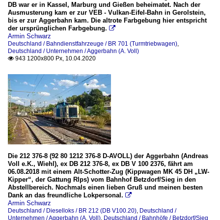
DB war er in Kassel, Marburg und Gießen beheimatet. Nach der
Ausmusterung kam er zur VEB - Vulkan-Eifel-Bahn in Gerolstein,
bis er zur Aggerbahn kam. Die altrote Farbgebung hier entspricht
der ursprünglichen Farbgebung.

Armin Schwarz
Deutschland / Bahndienstfahrzeuge / BR 701 (Turmtriebwagen)
,
Deutschland / Unternehmen / Aggerbahn (A. Voll)
943 1200x800 Px, 10.04.2020

Die 212 376-8 (92 80 1212 376-8 D-AVOLL) der Aggerbahn (Andreas
Voll e.K., Wiehl), ex DB 212 376-8, ex DB V 100 2376, fährt am
06.08.2018 mit einem Alt-Schotter-Zug (Kippwagen MK 45 DH „LW-
Kipper“, der Gattung Rlps) vom Bahnhof Betzdorf/Sieg in den
Abstellbereich. Nochmals einen lieben Gruß und meinen besten
Dank an das freundliche Lokpersonal.

Armin Schwarz
Deutschland / Dieselloks / BR 212 (DB V100.20)
,
Deutschland /
Unternehmen / Aggerbahn (A. Voll)
,
Deutschland / Bahnhöfe / Betzdorf/Sieg