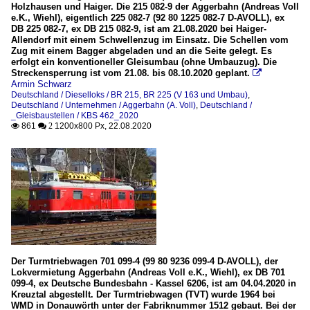
Holzhausen und Haiger. Die 215 082-9 der Aggerbahn (Andreas Voll
e.K., Wiehl), eigentlich 225 082-7 (92 80 1225 082-7 D-AVOLL), ex
DB 225 082-7, ex DB 215 082-9, ist am 21.08.2020 bei Haiger-
Allendorf mit einem Schwellenzug im Einsatz. Die Schellen vom
Zug mit einem Bagger abgeladen und an die Seite gelegt. Es
erfolgt ein konventioneller Gleisumbau (ohne Umbauzug). Die
Streckensperrung ist vom 21.08. bis 08.10.2020 geplant.

Armin Schwarz
Deutschland / Dieselloks / BR 215, BR 225 (V 163 und Umbau)
,
Deutschland / Unternehmen / Aggerbahn (A. Voll)
,
Deutschland /
_Gleisbaustellen / KBS 462_2020
861
1200x800 Px, 22.08.2020

 2
Der Turmtriebwagen 701 099-4 (99 80 9236 099-4 D-AVOLL), der
Lokvermietung Aggerbahn (Andreas Voll e.K., Wiehl), ex DB 701
099-4, ex Deutsche Bundesbahn - Kassel 6206, ist am 04.04.2020 in
Kreuztal abgestellt. Der Turmtriebwagen (TVT) wurde 1964 bei
WMD in Donauwörth unter der Fabriknummer 1512 gebaut. Bei der