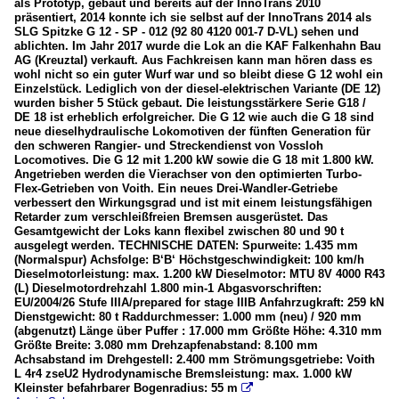
als Prototyp, gebaut und bereits auf der InnoTrans 2010
präsentiert, 2014 konnte ich sie selbst auf der InnoTrans 2014 als
SLG Spitzke G 12 - SP - 012 (92 80 4120 001-7 D-VL) sehen und
ablichten. Im Jahr 2017 wurde die Lok an die KAF Falkenhahn Bau
AG (Kreuztal) verkauft. Aus Fachkreisen kann man hören dass es
wohl nicht so ein guter Wurf war und so bleibt diese G 12 wohl ein
Einzelstück. Lediglich von der diesel-elektrischen Variante (DE 12)
wurden bisher 5 Stück gebaut. Die leistungsstärkere Serie G18 /
DE 18 ist erheblich erfolgreicher. Die G 12 wie auch die G 18 sind
neue dieselhydraulische Lokomotiven der fünften Generation für
den schweren Rangier- und Streckendienst von Vossloh
Locomotives. Die G 12 mit 1.200 kW sowie die G 18 mit 1.800 kW.
Angetrieben werden die Vierachser von den optimierten Turbo-
Flex-Getrieben von Voith. Ein neues Drei-Wandler-Getriebe
verbessert den Wirkungsgrad und ist mit einem leistungsfähigen
Retarder zum verschleißfreien Bremsen ausgerüstet. Das
Gesamtgewicht der Loks kann flexibel zwischen 80 und 90 t
ausgelegt werden. TECHNISCHE DATEN: Spurweite: 1.435 mm
(Normalspur) Achsfolge: B‘B‘ Höchstgeschwindigkeit: 100 km/h
Dieselmotorleistung: max. 1.200 kW Dieselmotor: MTU 8V 4000 R43
(L) Dieselmotordrehzahl 1.800 min-1 Abgasvorschriften:
EU/2004/26 Stufe IIIA/prepared for stage IIIB Anfahrzugkraft: 259 kN
Dienstgewicht: 80 t Raddurchmesser: 1.000 mm (neu) / 920 mm
(abgenutzt) Länge über Puffer : 17.000 mm Größte Höhe: 4.310 mm
Größte Breite: 3.080 mm Drehzapfenabstand: 8.100 mm
Achsabstand im Drehgestell: 2.400 mm Strömungsgetriebe: Voith
L 4r4 zseU2 Hydrodynamische Bremsleistung: max. 1.000 kW
Kleinster befahrbarer Bogenradius: 55 m
