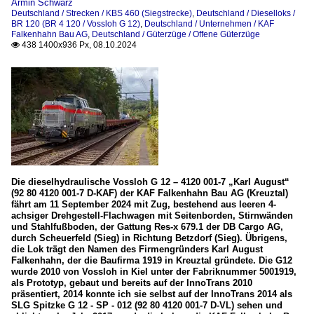
Armin Schwarz
Deutschland / Strecken / KBS 460 (Siegstrecke)
,
Deutschland / Dieselloks /
BR 120 (BR 4 120 / Vossloh G 12)
,
Deutschland / Unternehmen / KAF
Falkenhahn Bau AG
,
Deutschland / Güterzüge / Offene Güterzüge
438 1400x936 Px, 08.10.2024

Die dieselhydraulische Vossloh G 12 – 4120 001-7 „Karl August“
(92 80 4120 001-7 D-KAF) der KAF Falkenhahn Bau AG (Kreuztal)
fährt am 11 September 2024 mit Zug, bestehend aus leeren 4-
achsiger Drehgestell-Flachwagen mit Seitenborden, Stirnwänden
und Stahlfußboden, der Gattung Res-x 679.1 der DB Cargo AG,
durch Scheuerfeld (Sieg) in Richtung Betzdorf (Sieg). Übrigens,
die Lok trägt den Namen des Firmengründers Karl August
Falkenhahn, der die Baufirma 1919 in Kreuztal gründete. Die G12
wurde 2010 von Vossloh in Kiel unter der Fabriknummer 5001919,
als Prototyp, gebaut und bereits auf der InnoTrans 2010
präsentiert, 2014 konnte ich sie selbst auf der InnoTrans 2014 als
SLG Spitzke G 12 - SP - 012 (92 80 4120 001-7 D-VL) sehen und