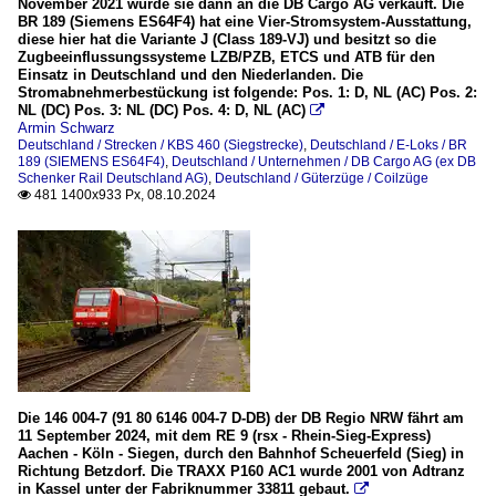
November 2021 wurde sie dann an die DB Cargo AG verkauft. Die
BR 189 (Siemens ES64F4) hat eine Vier-Stromsystem-Ausstattung,
diese hier hat die Variante J (Class 189-VJ) und besitzt so die
Zugbeeinflussungssysteme LZB/PZB, ETCS und ATB für den
Einsatz in Deutschland und den Niederlanden. Die
Stromabnehmerbestückung ist folgende: Pos. 1: D, NL (AC) Pos. 2:
NL (DC) Pos. 3: NL (DC) Pos. 4: D, NL (AC)

Armin Schwarz
Deutschland / Strecken / KBS 460 (Siegstrecke)
,
Deutschland / E-Loks / BR
189 (SIEMENS ES64F4)
,
Deutschland / Unternehmen / DB Cargo AG (ex DB
Schenker Rail Deutschland AG)
,
Deutschland / Güterzüge / Coilzüge
481 1400x933 Px, 08.10.2024

Die 146 004-7 (91 80 6146 004-7 D-DB) der DB Regio NRW fährt am
11 September 2024, mit dem RE 9 (rsx - Rhein-Sieg-Express)
Aachen - Köln - Siegen, durch den Bahnhof Scheuerfeld (Sieg) in
Richtung Betzdorf. Die TRAXX P160 AC1 wurde 2001 von Adtranz
in Kassel unter der Fabriknummer 33811 gebaut.
