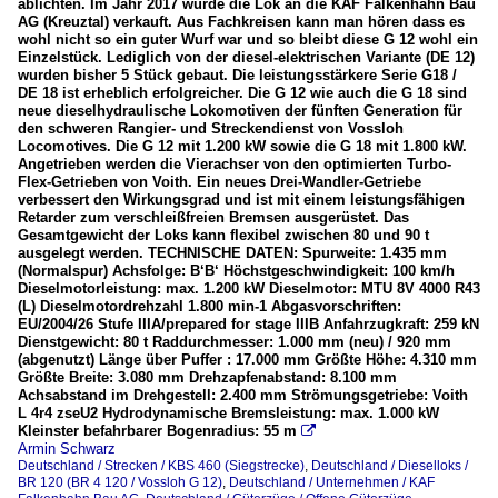
ablichten. Im Jahr 2017 wurde die Lok an die KAF Falkenhahn Bau
AG (Kreuztal) verkauft. Aus Fachkreisen kann man hören dass es
wohl nicht so ein guter Wurf war und so bleibt diese G 12 wohl ein
Einzelstück. Lediglich von der diesel-elektrischen Variante (DE 12)
wurden bisher 5 Stück gebaut. Die leistungsstärkere Serie G18 /
DE 18 ist erheblich erfolgreicher. Die G 12 wie auch die G 18 sind
neue dieselhydraulische Lokomotiven der fünften Generation für
den schweren Rangier- und Streckendienst von Vossloh
Locomotives. Die G 12 mit 1.200 kW sowie die G 18 mit 1.800 kW.
Angetrieben werden die Vierachser von den optimierten Turbo-
Flex-Getrieben von Voith. Ein neues Drei-Wandler-Getriebe
verbessert den Wirkungsgrad und ist mit einem leistungsfähigen
Retarder zum verschleißfreien Bremsen ausgerüstet. Das
Gesamtgewicht der Loks kann flexibel zwischen 80 und 90 t
ausgelegt werden. TECHNISCHE DATEN: Spurweite: 1.435 mm
(Normalspur) Achsfolge: B‘B‘ Höchstgeschwindigkeit: 100 km/h
Dieselmotorleistung: max. 1.200 kW Dieselmotor: MTU 8V 4000 R43
(L) Dieselmotordrehzahl 1.800 min-1 Abgasvorschriften:
EU/2004/26 Stufe IIIA/prepared for stage IIIB Anfahrzugkraft: 259 kN
Dienstgewicht: 80 t Raddurchmesser: 1.000 mm (neu) / 920 mm
(abgenutzt) Länge über Puffer : 17.000 mm Größte Höhe: 4.310 mm
Größte Breite: 3.080 mm Drehzapfenabstand: 8.100 mm
Achsabstand im Drehgestell: 2.400 mm Strömungsgetriebe: Voith
L 4r4 zseU2 Hydrodynamische Bremsleistung: max. 1.000 kW
Kleinster befahrbarer Bogenradius: 55 m

Armin Schwarz
Deutschland / Strecken / KBS 460 (Siegstrecke)
,
Deutschland / Dieselloks /
BR 120 (BR 4 120 / Vossloh G 12)
,
Deutschland / Unternehmen / KAF