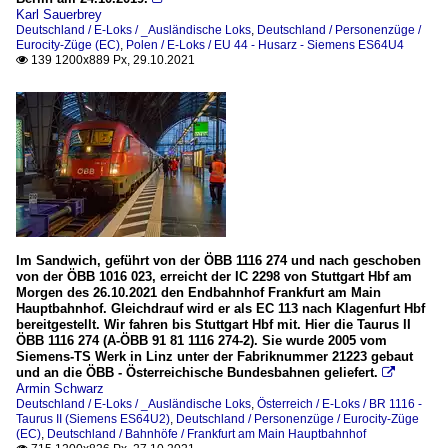
Karl Sauerbrey
Deutschland / E-Loks / _Ausländische Loks
,
Deutschland / Personenzüge /
Eurocity-Züge (EC)
,
Polen / E-Loks / EU 44 - Husarz - Siemens ES64U4
139 1200x889 Px, 29.10.2021

Im Sandwich, geführt von der ÖBB 1116 274 und nach geschoben
von der ÖBB 1016 023, erreicht der IC 2298 von Stuttgart Hbf am
Morgen des 26.10.2021 den Endbahnhof Frankfurt am Main
Hauptbahnhof. Gleichdrauf wird er als EC 113 nach Klagenfurt Hbf
bereitgestellt. Wir fahren bis Stuttgart Hbf mit. Hier die Taurus II
ÖBB 1116 274 (A-ÖBB 91 81 1116 274-2). Sie wurde 2005 vom
Siemens-TS Werk in Linz unter der Fabriknummer 21223 gebaut
und an die ÖBB - Österreichische Bundesbahnen geliefert.

Armin Schwarz
Deutschland / E-Loks / _Ausländische Loks
,
Österreich / E-Loks / BR 1116 -
Taurus II (Siemens ES64U2)
,
Deutschland / Personenzüge / Eurocity-Züge
(EC)
,
Deutschland / Bahnhöfe / Frankfurt am Main Hauptbahnhof