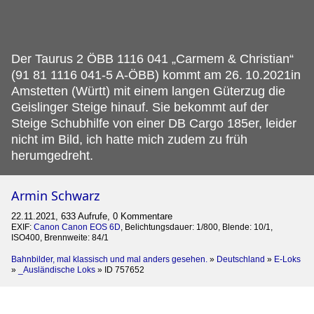
Der Taurus 2 ÖBB 1116 041 „Carmem & Christian“
(91 81 1116 041-5 A-ÖBB) kommt am 26.
10.2021in
Amstetten (Württ) mit einem langen Güterzug die
Geislinger Steige hinauf. Sie bekommt auf der
Steige Schubhilfe von einer DB Cargo 185er, leider
nicht im Bild, ich hatte mich zudem zu früh
herumgedreht.
Armin Schwarz
22.11.2021, 633 Aufrufe, 0 Kommentare
EXIF:
Canon Canon EOS 6D
, Belichtungsdauer: 1/800, Blende: 10/1,
ISO400, Brennweite: 84/1
Bahnbilder, mal klassisch und mal anders gesehen.
»
Deutschland
»
E-Loks
»
_Ausländische Loks
»
ID 757652