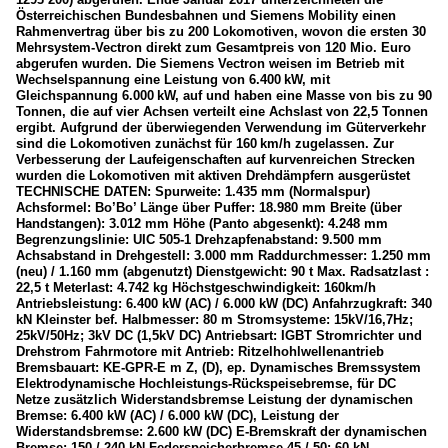
Österreichischen Bundesbahnen und Siemens Mobility einen
Rahmenvertrag über bis zu 200 Lokomotiven, wovon die ersten 30
Mehrsystem-Vectron direkt zum Gesamtpreis von 120 Mio. Euro
abgerufen wurden. Die Siemens Vectron weisen im Betrieb mit
Wechselspannung eine Leistung von 6.400 kW, mit
Gleichspannung 6.000 kW, auf und haben eine Masse von bis zu 90
Tonnen, die auf vier Achsen verteilt eine Achslast von 22,5 Tonnen
ergibt. Aufgrund der überwiegenden Verwendung im Güterverkehr
sind die Lokomotiven zunächst für 160 km/h zugelassen. Zur
Verbesserung der Laufeigenschaften auf kurvenreichen Strecken
wurden die Lokomotiven mit aktiven Drehdämpfern ausgerüstet
TECHNISCHE DATEN: Spurweite: 1.435 mm (Normalspur)
Achsformel: Bo’Bo’ Länge über Puffer: 18.980 mm Breite (über
Handstangen): 3.012 mm Höhe (Panto abgesenkt): 4.248 mm
Begrenzungslinie: UIC 505-1 Drehzapfenabstand: 9.500 mm
Achsabstand in Drehgestell: 3.000 mm Raddurchmesser: 1.250 mm
(neu) / 1.160 mm (abgenutzt) Dienstgewicht: 90 t Max. Radsatzlast :
22,5 t Meterlast: 4.742 kg Höchstgeschwindigkeit: 160km/h
Antriebsleistung: 6.400 kW (AC) / 6.000 kW (DC) Anfahrzugkraft: 340
kN Kleinster bef. Halbmesser: 80 m Stromsysteme: 15kV/16,7Hz;
25kV/50Hz; 3kV DC (1,5kV DC) Antriebsart: IGBT Stromrichter und
Drehstrom Fahrmotore mit Antrieb: Ritzelhohlwellenantrieb
Bremsbauart: KE-GPR-E m Z, (D), ep. Dynamisches Bremssystem
Elektrodynamische Hochleistungs-Rückspeisebremse, für DC
Netze zusätzlich Widerstandsbremse Leistung der dynamischen
Bremse: 6.400 kW (AC) / 6.000 kW (DC), Leistung der
Widerstandsbremse: 2.600 kW (DC) E-Bremskraft der dynamischen
Bremse: 150 / 240 kN Federspeicherbremse 45 / 50: 60 kN