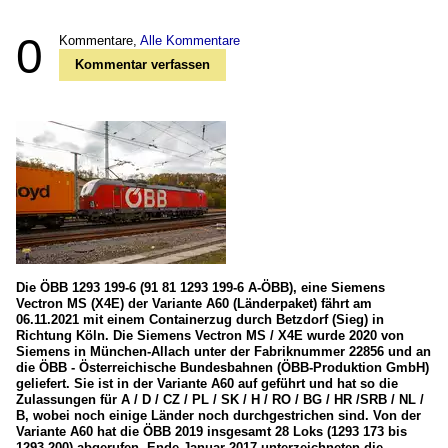
0
Kommentare,
Alle Kommentare
Kommentar verfassen
Die ÖBB 1293 199-6 (91 81 1293 199-6 A-ÖBB), eine Siemens
Vectron MS (X4E) der Variante A60 (Länderpaket) fährt am
06.11.2021 mit einem Containerzug durch Betzdorf (Sieg) in
Richtung Köln. Die Siemens Vectron MS / X4E wurde 2020 von
Siemens in München-Allach unter der Fabriknummer 22856 und an
die ÖBB - Österreichische Bundesbahnen (ÖBB-Produktion GmbH)
geliefert. Sie ist in der Variante A60 auf geführt und hat so die
Zulassungen für A / D / CZ / PL / SK / H / RO / BG / HR /SRB / NL /
B, wobei noch einige Länder noch durchgestrichen sind. Von der
Variante A60 hat die ÖBB 2019 insgesamt 28 Loks (1293 173 bis
1293 200) abgerufen. Ende Januar 2017 unterzeichneten die