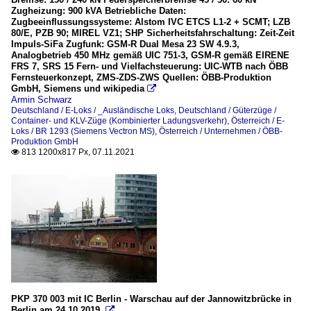
Zugheizung: 900 kVA Betriebliche Daten:
Zugbeeinflussungssysteme: Alstom IVC ETCS L1-2 + SCMT; LZB
80/E, PZB 90; MIREL VZ1; SHP Sicherheitsfahrschaltung: Zeit-Zeit
Impuls-SiFa Zugfunk: GSM-R Dual Mesa 23 SW 4.9.3,
Analogbetrieb 450 MHz gemäß UIC 751-3, GSM-R gemäß EIRENE
FRS 7, SRS 15 Fern- und Vielfachsteuerung: UIC-WTB nach ÖBB
Fernsteuerkonzept, ZMS-ZDS-ZWS Quellen: ÖBB-Produktion
GmbH, Siemens und wikipedia

Armin Schwarz
Deutschland / E-Loks / _Ausländische Loks
,
Deutschland / Güterzüge /
Container- und KLV-Züge (Kombinierter Ladungsverkehr)
,
Österreich / E-
Loks / BR 1293 (Siemens Vectron MS)
,
Österreich / Unternehmen / ÖBB-
Produktion GmbH
813 1200x817 Px, 07.11.2021

PKP 370 003 mit IC Berlin - Warschau auf der Jannowitzbrücke in
Berlin am 24.10.2019.
