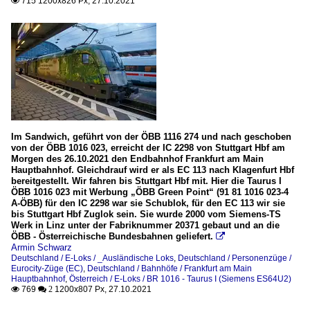
715 1200x826 Px, 27.10.2021

Im Sandwich, geführt von der ÖBB 1116 274 und nach geschoben
von der ÖBB 1016 023, erreicht der IC 2298 von Stuttgart Hbf am
Morgen des 26.10.2021 den Endbahnhof Frankfurt am Main
Hauptbahnhof. Gleichdrauf wird er als EC 113 nach Klagenfurt Hbf
bereitgestellt. Wir fahren bis Stuttgart Hbf mit. Hier die Taurus I
ÖBB 1016 023 mit Werbung „ÖBB Green Point“ (91 81 1016 023-4
A-ÖBB) für den IC 2298 war sie Schublok, für den EC 113 wir sie
bis Stuttgart Hbf Zuglok sein. Sie wurde 2000 vom Siemens-TS
Werk in Linz unter der Fabriknummer 20371 gebaut und an die
ÖBB - Österreichische Bundesbahnen geliefert.

Armin Schwarz
Deutschland / E-Loks / _Ausländische Loks
,
Deutschland / Personenzüge /
Eurocity-Züge (EC)
,
Deutschland / Bahnhöfe / Frankfurt am Main
Hauptbahnhof
,
Österreich / E-Loks / BR 1016 - Taurus I (Siemens ES64U2)
769
1200x807 Px, 27.10.2021

 2