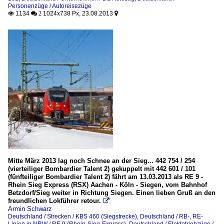
Personenzüge / Autoreisezüge
1134
1024x738 Px, 23.08.2013

 2

Mitte März 2013 lag noch Schnee an der Sieg... 442 754 / 254
(vierteiliger Bombardier Talent 2) gekuppelt mit 442 601 / 101
(fünfteiliger Bombardier Talent 2) fährt am 13.03.2013 als RE 9 -
Rhein Sieg Express (RSX) Aachen - Köln - Siegen, vom Bahnhof
Betzdorf/Sieg weiter in Richtung Siegen. Einen lieben Gruß an den
freundlichen Lokführer retour.

Armin Schwarz
Deutschland / Strecken / KBS 460 (Siegstrecke)
,
Deutschland / RB-, RE-
Linien in NRW / RE 9 (Rhein-Sieg-Express)
,
Deutschland / Elektotriebzüge /