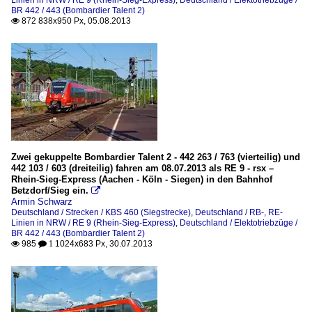
BR 442 / 443 (Bombardier Talent 2)
872 838x950 Px, 05.08.2013

Zwei gekuppelte Bombardier Talent 2 - 442 263 / 763 (vierteilig) und
442 103 / 603 (dreiteilig) fahren am 08.07.2013 als RE 9 - rsx –
Rhein-Sieg-Express (Aachen - Köln - Siegen) in den Bahnhof
Betzdorf/Sieg ein.

Armin Schwarz
Deutschland / Strecken / KBS 460 (Siegstrecke)
,
Deutschland / RB-, RE-
Linien in NRW / RE 9 (Rhein-Sieg-Express)
,
Deutschland / Elektotriebzüge /
BR 442 / 443 (Bombardier Talent 2)
985
1024x683 Px, 30.07.2013

 1