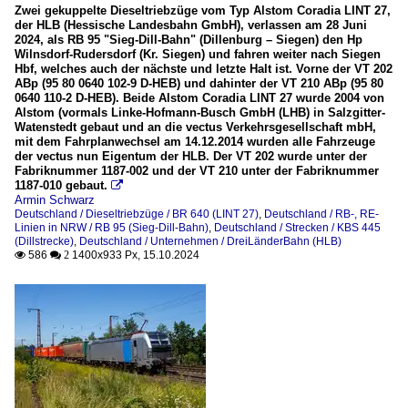
Zwei gekuppelte Dieseltriebzüge vom Typ Alstom Coradia LINT 27,
der HLB (Hessische Landesbahn GmbH), verlassen am 28 Juni
2024, als RB 95 "Sieg-Dill-Bahn" (Dillenburg – Siegen) den Hp
Wilnsdorf-Rudersdorf (Kr. Siegen) und fahren weiter nach Siegen
Hbf, welches auch der nächste und letzte Halt ist. Vorne der VT 202
ABp (95 80 0640 102-9 D-HEB) und dahinter der VT 210 ABp (95 80
0640 110-2 D-HEB). Beide Alstom Coradia LINT 27 wurde 2004 von
Alstom (vormals Linke-Hofmann-Busch GmbH (LHB) in Salzgitter-
Watenstedt gebaut und an die vectus Verkehrsgesellschaft mbH,
mit dem Fahrplanwechsel am 14.12.2014 wurden alle Fahrzeuge
der vectus nun Eigentum der HLB. Der VT 202 wurde unter der
Fabriknummer 1187-002 und der VT 210 unter der Fabriknummer
1187-010 gebaut.

Armin Schwarz
Deutschland / Dieseltriebzüge / BR 640 (LINT 27)
,
Deutschland / RB-, RE-
Linien in NRW / RB 95 (Sieg-Dill-Bahn)
,
Deutschland / Strecken / KBS 445
(Dillstrecke)
,
Deutschland / Unternehmen / DreiLänderBahn (HLB)
586
1400x933 Px, 15.10.2024

 2