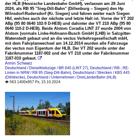
der HLB (Hessische Landesbahn GmbH), verlassen am 28 Juni
2024, als RB 95 "Sieg-Dill-Bahn" (Dillenburg – Siegen) den Hp
Wilnsdorf-Rudersdorf (Kr. Siegen) und fahren weiter nach Siegen
Hbf, welches auch der nächste und letzte Halt ist. Vorne der VT 202
ABp (95 80 0640 102-9 D-HEB) und dahinter der VT 210 ABp (95 80
0640 110-2 D-HEB). Beide Alstom Coradia LINT 27 wurde 2004 von
Alstom (vormals Linke-Hofmann-Busch GmbH (LHB) in Salzgitter-
Watenstedt gebaut und an die vectus Verkehrsgesellschaft mbH,
mit dem Fahrplanwechsel am 14.12.2014 wurden alle Fahrzeuge
der vectus nun Eigentum der HLB. Der VT 202 wurde unter der
Fabriknummer 1187-002 und der VT 210 unter der Fabriknummer
1187-010 gebaut.

Armin Schwarz
Deutschland / Dieseltriebzüge / BR 640 (LINT 27)
,
Deutschland / RB-, RE-
Linien in NRW / RB 95 (Sieg-Dill-Bahn)
,
Deutschland / Strecken / KBS 445
(Dillstrecke)
,
Deutschland / Unternehmen / DreiLänderBahn (HLB)
563 1400x957 Px, 15.10.2024
