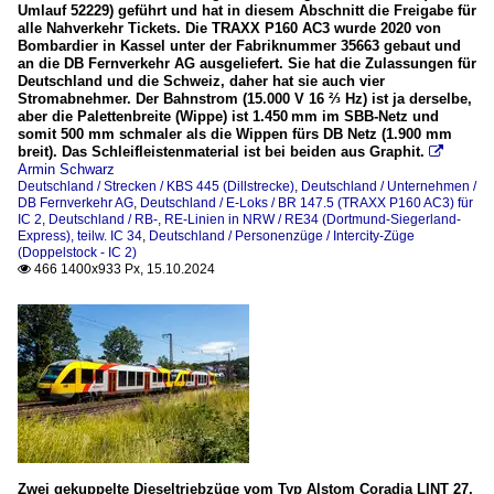
Umlauf 52229) geführt und hat in diesem Abschnitt die Freigabe für
alle Nahverkehr Tickets. Die TRAXX P160 AC3 wurde 2020 von
Bombardier in Kassel unter der Fabriknummer 35663 gebaut und
an die DB Fernverkehr AG ausgeliefert. Sie hat die Zulassungen für
Deutschland und die Schweiz, daher hat sie auch vier
Stromabnehmer. Der Bahnstrom (15.000 V 16 ⅔ Hz) ist ja derselbe,
aber die Palettenbreite (Wippe) ist 1.450 mm im SBB-Netz und
somit 500 mm schmaler als die Wippen fürs DB Netz (1.900 mm
breit). Das Schleifleistenmaterial ist bei beiden aus Graphit.

Armin Schwarz
Deutschland / Strecken / KBS 445 (Dillstrecke)
,
Deutschland / Unternehmen /
DB Fernverkehr AG
,
Deutschland / E-Loks / BR 147.5 (TRAXX P160 AC3) für
IC 2
,
Deutschland / RB-, RE-Linien in NRW / RE34 (Dortmund-Siegerland-
Express), teilw. IC 34
,
Deutschland / Personenzüge / Intercity-Züge
(Doppelstock - IC 2)
466 1400x933 Px, 15.10.2024

Zwei gekuppelte Dieseltriebzüge vom Typ Alstom Coradia LINT 27,