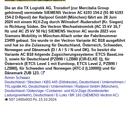
Die an die TX Logistik AG, Troisdorf (zur Mercitalia Group
gehörend) vermietete SIEMENS Vectron AC 6193 154-2 (91 80 6193
154-2 D-Rpool) der Railpool GmbH (München) fährt am 28 Juni
2024 mit einem KLV-Zug durch Wilnsdorf -Rudersdorf (Kr. Siegen)
in Richtung Süden. Die Vectron Wechselstromlok (AC 15 kV 16,7
Hz und AC 25 kV 50 Hz) SIEMENS Vectron AC wurde 2023 von
Siemens Mobilitiy in München-Allach unter der Fabriknummer
23499 gebaut. Sie wurde in der Vectron Variante AC B18 ausgeführt
und hat so die Zulassung für Deutschland, Österreich, Schweden,
Norwegen und Dänemark (D / A / S / N und DK). So besitzt die
Variante AC B18 folgende Zugsicherungssysteme: ETCS BaseLine
3, sowie für Deutschland (PZB90 / LZB80 (CIR-ELKE I)), für
Österreich (ETCS Level 1 mit Euroloop, ETCS Level 2, PZB90 /
LZB80), für Schweden und Norwegen (ATC-2 (L10000)) und für
Dänemark ZUB 123.

Armin Schwarz
Deutschland / Strecken / KBS 445 (Dillstrecke)
,
Deutschland / Unternehmen /
TXLogistik AG
,
Deutschland / Unternehmen / Railpool GmbH (München)
,
Deutschland / Güterzüge / Container- und KLV-Züge (Kombinierter
Ladungsverkehr)
,
Deutschland / E-Loks / BR 193 (SIEMENS Vectron AC)
507 1400x933 Px, 15.10.2024
