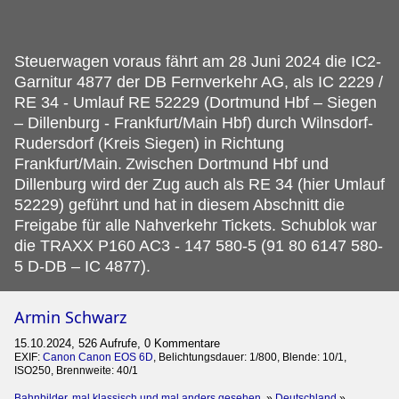
Steuerwagen voraus fährt am 28 Juni 2024 die IC2-
Garnitur 4877 der DB Fernverkehr AG, als IC 2229 /
RE 34 - Umlauf RE 52229 (Dortmund Hbf – Siegen
– Dillenburg - Frankfurt/Main Hbf) durch Wilnsdorf-
Rudersdorf (Kreis Siegen) in Richtung
Frankfurt/Main.
Zwischen Dortmund Hbf und
Dillenburg wird der Zug auch als RE 34 (hier Umlauf
52229) geführt und hat in diesem Abschnitt die
Freigabe für alle Nahverkehr Tickets. Schublok war
die TRAXX P160 AC3 - 147 580-5 (91 80 6147 580-
5 D-DB – IC 4877).
Armin Schwarz
15.10.2024, 526 Aufrufe, 0 Kommentare
EXIF:
Canon Canon EOS 6D
, Belichtungsdauer: 1/800, Blende: 10/1,
ISO250, Brennweite: 40/1
Bahnbilder, mal klassisch und mal anders gesehen.
»
Deutschland
»