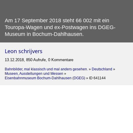
Am 17 September 2018 steht 66 002 mit ein
Touropa-Wagen und ex-Postwagen ins DGEG-
Museum in Bochum-Dahlhausen.
Leon schrijvers
13.12.2018, 850 Aufrufe, 0 Kommentare
Bahnbilder, mal klassisch und mal anders gesehen.
»
Deutschland
»
Museen, Ausstellungen und Messen
»
Eisenbahnmuseum Bochum-Dahlhausen (DGEG)
»
ID 641144