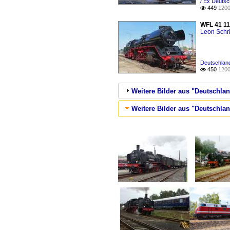
/ Ex Deutsc
449
1200

WFL 41 11
Leon Schri
Deutschland
450
1200

Weitere Bilder aus "Deutschlan
Weitere Bilder aus "Deutsch