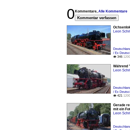
0
Kommentare,
Alle Kommentare
Kommentar verfassen
Ochsenlok
Leon Schri
Deutschland
/ Ex Deutsc
346
1200

Während "
Leon Schri
Deutschland
/ Ex Deutsc
421
1200

Gerade re
mit ein F
Leon Schri
Deutschland