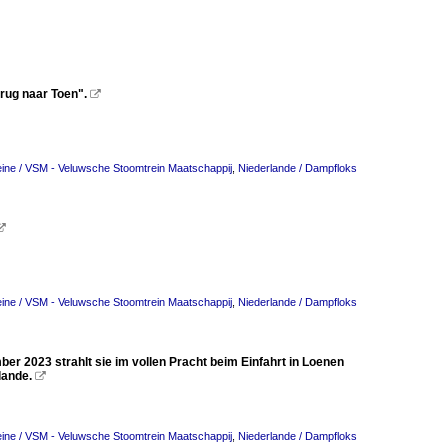
rug naar Toen".

ine / VSM - Veluwsche Stoomtrein Maatschappij
,
Niederlande / Dampfloks

ine / VSM - Veluwsche Stoomtrein Maatschappij
,
Niederlande / Dampfloks
er 2023 strahlt sie im vollen Pracht beim Einfahrt in Loenen
lande.

ine / VSM - Veluwsche Stoomtrein Maatschappij
,
Niederlande / Dampfloks