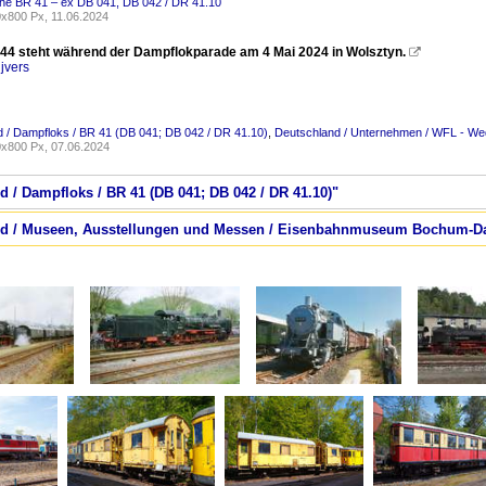
he BR 41 – ex DB 041, DB 042 / DR 41.10
x800 Px, 11.06.2024
44 steht während der Dampflokparade am 4 Mai 2024 in Wolsztyn.

jvers
 / Dampfloks / BR 41 (DB 041; DB 042 / DR 41.10)
,
Deutschland / Unternehmen / WFL - We
x800 Px, 07.06.2024
d / Dampfloks / BR 41 (DB 041; DB 042 / DR 41.10)"
land / Museen, Ausstellungen und Messen / Eisenbahnmuseum Bochum-