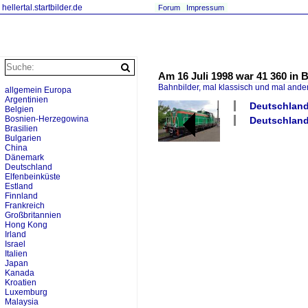
hellertal.startbilder.de
Forum
Impressum
Am 16 Juli 1998 war 41 360 in
Bahnbilder, mal klassisch und mal ande
allgemein Europa
Argentinien
Deutschland 
Belgien
Bosnien-Herzegowina
Deutschlan
Brasilien
Bulgarien
China
Dänemark
Deutschland
Elfenbeinküste
Estland
Finnland
Frankreich
Großbritannien
Hong Kong
Irland
Israel
Italien
Japan
Kanada
Kroatien
Luxemburg
Malaysia