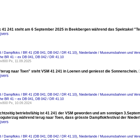
 41 241 steht am 6 September 2025 in Beekbergen während das Spektakel "Te
jvers
 / Dampfloks / BR 41 (DB 041; DB 042 / DR 41.10)
,
Niederlande / Museumsbahnen und Vere
he BR 41 – ex DB 041, DB 042 / DR 41.10
x800 Px, 11.09.2025
terug naar Toen" steht VSM 41 241 in Loenen und geniesst die Sonnenschein.
jvers
 / Dampfloks / BR 41 (DB 041; DB 042 / DR 41.10)
,
Niederlande / Museumsbahnen und Vere
he BR 41 – ex DB 041, DB 042 / DR 41.10
x800 Px, 10.09.2024
chtzeitig betriebsfähig ist 41 241 der VSM geworden und am sonnigen 3.Septemb
otoguterzug während terug naar Toen, dass grösste Dampflokfestival der Nieder
jvers
 / Dampfloks / BR 41 (DB 041; DB 042 / DR 41.10)
,
Niederlande / Museumsbahnen und Vere