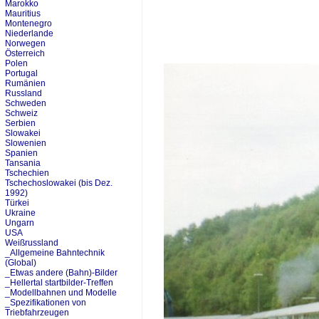
Marokko
Mauritius
Montenegro
Niederlande
Norwegen
Österreich
Polen
Portugal
Rumänien
Russland
Schweden
Schweiz
Serbien
Slowakei
Slowenien
Spanien
Tansania
Tschechien
Tschechoslowakei (bis Dez.
1992)
Türkei
Ukraine
Ungarn
USA
Weißrussland
_Allgemeine Bahntechnik
(Global)
_Etwas andere (Bahn)-Bilder
_Hellertal startbilder-Treffen
_Modellbahnen und Modelle
_Spezifikationen von
Triebfahrzeugen