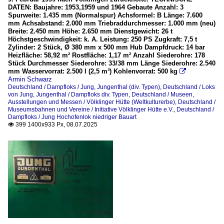
DATEN: Baujahre: 1953,1959 und 1964 Gebaute Anzahl: 3
Spurweite: 1.435 mm (Normalspur) Achsformel: B Länge: 7.600
mm Achsabstand: 2.000 mm Triebraddurchmesser: 1.000 mm (neu)
Breite: 2.450 mm Höhe: 2.650 mm Dienstgewicht: 26 t
Höchstgeschwindigkeit: k. A. Leistung: 250 PS Zugkraft: 7,5 t
Zylinder: 2 Stück, Ø 380 mm x 500 mm Hub Dampfdruck: 14 bar
Heizfläche: 58,92 m² Rostfläche: 1,17 m² Anzahl Siederohre: 178
Stück Durchmesser Siederohre: 33/38 mm Länge Siederohre: 2.540
mm Wasservorrat: 2.500 l (2,5 m³) Kohlenvorrat: 500 kg

Armin Schwarz
Deutschland / Dampfloks / Jung, Jungenthal (div. Typen)
,
Deutschland / Loks
von Jung, Jungenthal / Dampfloks div. Typen
,
Deutschland / Museen,
Ausstellungen und Messen / Völklinger Hütte (Weltkulturerbe)
,
Deutschland /
Museumsbahnen und Vereine / Initiative Völklinger Hütte e.V.
,
Deutschland /
Dampfloks / Jung Hochofenlok niedriger Bauart
399 1400x933 Px, 08.07.2025
