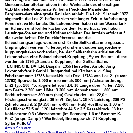
Museumsdampflokomotiven in der Werkstätte des ehemaligen
VEB Mansfeld-Kombinats Wilhelm Pieck des Mansfelder
Bergbaureviers eine große Revision erhielt. Die Lok 19 ist seit 1977
abgestellt, die Lok 21 befindet sich seit langer Zeit in Aufarbeitung.
Konstruktive Merkmale: Die Lokomotiven haben einen Wassertank
im Rahmen und Kohlenkästen vor dem Führerhaus. Sie haben
Heusinger-Steuerung und Kolbenschieber. Der Antrieb erfolgt auf
die zweite Achse. Die Druckluftbremse und die
Beleuchtungsanlage wurden erst für die Selfkantbahn eingebaut.
Ursprünglich war ein Pufferbügel und ein darüber angeordneter
Kupplungshaken vorhanden, bei der Selfkantbahn erhielten die
Lokomotiven eine Balancierhebel-Kupplung „Sylter Bauart“, diese
wurden ab 1976 „Standard-Kupplung“ der Selfkantbahn.
TECHNISCHE DATEN: Baujahr: 1956 Hersteller: Arnold Jung
Lokomotivfabrik GmbH, Jungenthal bei Kirchen a. d. Sieg
Fabriknummer: 12783 Kessel-Nr. seit Dez. 12784 von Lok 21 (zuvor
12783) Spurweite: 1.000 mm (ehemals 900 mm) Achsanordnung:
Bn2t Typ: 200 PS, abgeleitet von KDL 10 Länge über Puffer: 7.200
mm Breite 2.300 mm Höhe: 3.200 mm Achsabstand: 1.800 mm
Raddurchmesser: 800 mm (neu) Gewicht der Lok: 22,0 t
Höchstgeschwindigkeit: 30 km/h Zugkraft: 58 kN Leistung: 200 PS
Zylinderanzahl: 2 (Ø 350 mm x 400 mm Hub) Rostfläche: 1,00 m²
Heizfläche: 52,5 m², 126 Heizrohre 44,5 x 2,5 Kesseldruck: 13 bar
Kohlevorrat: 0,3 t Wasservorrat (im Rahmen): 1,6 m³ Bremse: K-
PmZ (urspr. Dampf) / Wurfhebel, Bremsgewicht 7 t Kupplung:
Sylter Puffe

Armin Schwarz
Deutschland / Dampfloks / Sonstige (Schmalspur)
,
Deutschland / Dampfloks