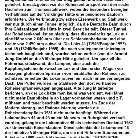
geliefert. Einsatzgebiet war der Roheisentransport von den sechs
Hochöfen zum Thomasstahlwerk, wobei die besonders beengten
Verhältnisse auf der Völklinger Hütte eine besondere Bauform
erforderten. Die Verbindung zwischen Eisenwerk und Stahlwerk
war nur durch einen Tunnel möglich, da die Deutsche Bahn durch
ihre Gleisanlagen die Hütte in zwei Bereiche teilt. Dieser Tunnel,
der Roheisenkanal, ist so niedrig, dass die zweiachsige Lok nur
eine Höhe von 2.640 mm über der Schienenoberkante und eine
Breite von 2.450 mm aufweist. Die Loks 44 (11945/Baujahr 1953)
und 45 (13240/Baujahr 1959), die nach vorliegenden Unterlagen
technisch baugleich sind, wurden schon vorher (von der Arnold
Jung GmbH an die Völklinger Hütte geliefert. Um speziell die
Führerhausrückwand, die Lampen, aber auch die
Kupplungselemente zwischen Lok und dem ersten Wagen vor
flüssigen glühenden Spritzern von herabfallenden Roheisen zu
schützen, erhielten die Lokomotiven ein nach hinten verlängertes
Dach. Die Puffer wurden im Stahlwerk den dort vorhanden
Roheisenpfannenwagen angepasst. Alte Jung Mitarbeiter
berichten, an der Lok hätte man kaum was verdient, weil länst
nicht mehr Dampflokteile ab Lager vorhanden waren umd z.T.
mühsam und teuer beschafft werden musste. Im Zuge der
Modernisierung und Rationalisierung wurden die
Roheisendampfloks 1981 nicht mehr benötigt. Während die
Lokomotiven 44 und 45 an ein Museum im Ruhrgebiet verkauft
wurden, gelangte die Lokomotive 46 als technisches Denkmal 1982
zur Universität Kaiserslautern. Diese schenkte die Lokomotive 46
der Initiative Völklinger Hütte, die sie mit Hilfe von Sponsoren am
9. Februar 1999 nach Völklingen zurückholte. TECHNISCHE