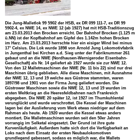
Die Jung-Malletlok 99 5902 der HSB, ex DR 099 111-7, ex DR 99
5902-4, ex NWE 14, ex NWE 12 (ab 1927) hat mit HSB-Traditionszug
am 23.03.2013 den Brocken erreicht. Der Bahnhof Brocken (1.125 m
ü.NN) ist der Kopfbahnhof am Gipfel des 1.142m hohen Brocken
im Harz. Am 23.03.2013 herrschte hier ein eisiger Wind bei minus
17° Celsius. Die Lok wurde 1898 von Arnold Jung Lokomotivfabrik
in Jungenthal bei Kirchen a.d. Sieg unter der Fabriknummer 261
gebaut und an die NWE (Nordhausen-Wernigeroder Eisenbahn-
Gesellschaft) als Nr. 14 geliefert ab 1927 wurde sie zur NWE 12.
Von den 12 Malletmaschinen der NWE (Nr. 11 bis 22) sind nur drei
Maschinen übrig geblieben. Alle diese Maschinen, mit Ausnahme
der NWE 12, 13 und 19 welche aus Güstrow stammten, waren
1897/98 und 1901 von der Firma Jung geliefert worden. Die
Güstrower Maschinen sowie die NWE 12, 13 und 19 wurden im
ersten Weltkrieg an die Heeresfeldbahnen nach Frankreich
abgegeben. Die NWE 20 später 12, ist 1927 im Thumkuhlental
verunglückt und wurde verschrottet. Die Kessel der Maschinen
lagen bei der Auslieferung vom Werk etwas niedriger auf dem
Rahmen als heute. Ab 1920 wurden die Kessel etwas anders
montiert. Die Malletmaschinen wurden seit den 50er Jahren
vorrangig im Selketal eingesetzt. Der Grund ist ihre gute
Kurvenläufigkeit. Außerdem hatte sich dort die Verfügbarkeit an
Loks nach dem Einsatz der ersten Neubaulokomotiven
grundlegend gebessert, sodass es möglich war, die Mallets