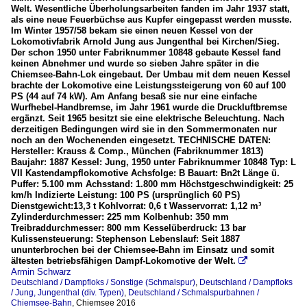
Welt. Wesentliche Überholungsarbeiten fanden im Jahr 1937 statt,
als eine neue Feuerbüchse aus Kupfer eingepasst werden musste.
Im Winter 1957/58 bekam sie einen neuen Kessel von der
Lokomotivfabrik Arnold Jung aus Jungenthal bei Kirchen/Sieg.
Der schon 1950 unter Fabriknummer 10848 gebaute Kessel fand
keinen Abnehmer und wurde so sieben Jahre später in die
Chiemsee-Bahn-Lok eingebaut. Der Umbau mit dem neuen Kessel
brachte der Lokomotive eine Leistungssteigerung von 60 auf 100
PS (44 auf 74 kW). Am Anfang besaß sie nur eine einfache
Wurfhebel-Handbremse, im Jahr 1961 wurde die Druckluftbremse
ergänzt. Seit 1965 besitzt sie eine elektrische Beleuchtung. Nach
derzeitigen Bedingungen wird sie in den Sommermonaten nur
noch an den Wochenenden eingesetzt. TECHNISCHE DATEN:
Hersteller: Krauss & Comp., München (Fabriknummer 1813)
Baujahr: 1887 Kessel: Jung, 1950 unter Fabriknummer 10848 Typ: L
VII Kastendampflokomotive Achsfolge: B Bauart: Bn2t Länge ü.
Puffer: 5.100 mm Achsstand: 1.800 mm Höchstgeschwindigkeit: 25
km/h Indizierte Leistung: 100 PS (ursprünglich 60 PS)
Dienstgewicht:13,3 t Kohlvorrat: 0,6 t Wasservorrat: 1,12 m³
Zylinderdurchmesser: 225 mm Kolbenhub: 350 mm
Treibraddurchmesser: 800 mm Kesselüberdruck: 13 bar
Kulissensteuerung: Stephenson Lebenslauf: Seit 1887
ununterbrochen bei der Chiemsee-Bahn im Einsatz und somit
ältesten betriebsfähigen Dampf-Lokomotive der Welt.

Armin Schwarz
Deutschland / Dampfloks / Sonstige (Schmalspur)
,
Deutschland / Dampfloks
/ Jung, Jungenthal (div. Typen)
,
Deutschland / Schmalspurbahnen /
Chiemsee-Bahn
,
Chiemsee 2016