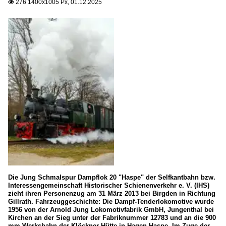
276 1400x1005 Px, 01.12.2025

Die Jung Schmalspur Dampflok 20 "Haspe" der Selfkantbahn bzw.
Interessengemeinschaft Historischer Schienenverkehr e. V. (IHS)
zieht ihren Personenzug am 31 März 2013 bei Birgden in Richtung
Gillrath. Fahrzeuggeschichte: Die Dampf-Tenderlokomotive wurde
1956 von der Arnold Jung Lokomotivfabrik GmbH, Jungenthal bei
Kirchen an der Sieg unter der Fabriknummer 12783 und an die 900
mm-Werksbahn der Klöckner-Hütte in Hagen-Haspe. Im Zuge der