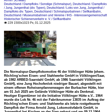
Armin Schwarz
Deutschland / Dampfloks / Sonstige (Schmalspur)
,
Deutschland / Dampfloks
/ Jung, Jungenthal (div. Typen)
,
Deutschland / Loks von Jung, Jungenthal /
Dampfloks div. Typen
,
Deutschland / Schmalspurbahnen / Selfkantbahn
,
Deutschland / Museumsbahnen und Vereine / IHS - Interessengemeinschaft
Historischer Schienenverkehr e. V. / Selfkantbahn
229 1500x1023 Px, 01.12.2025

Die Normalspur-Dampflokomotive 46 der Völklinger Hütte (ehem.
Röchling'schen Eisen- und Stahlwerke GmbH in Völklingen/Saar,
ab 1982 ARBED-Saarstahl GmbH, ab 1986 Saarstahl Völklingen
GmbH), eine Jung Hochofenlok niedriger Bauart, abgestellt mit
einem offenen Roheisenpfannenwagen der Burbacher Hütte, hier
am 01 Juli 2025 am Gelände Völklinger Hütte als Denkmal.
Heutiger Eigentümer ist die Initiative Völklinger Hütte e.V.. 1964
wurde die Lok Nr. 46 mit der Fabriknummer 13835 im Auftrag der
Röchling'schen Eisen- und Stahlwerke als letzte rostgefeuerte
Dampflok der Firma Arnold Jung, Lokomotivfabrik GmbH, in
Jungenthal bei Kirchen an der Sieg gebaut und am 09.12.1964