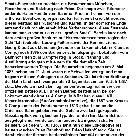
Staats-Eisenbahnen brachten die Besucher aus München,
Rosenheim und Salzburg nach Prien. Der knapp zwei Kilometer
entfernte Hafen konnte vom Bahnhof Prien mit einem von der
örtlichen Bevölkerung organisierten Fahrdienst erreicht werden,
dieser bestand aus Kutschen und Karren. In der dörflichen Enge
entstand dadurch ein erhebliches Verkehrschaos, diese Zustände
kannte man zuvor nur aus der „großen Stadt“. Bereits kurz nach
dem ersten großen Ansturm auf Herrenchiemsee beantragten der
Schifffahrtbetreiber Ludwig Feßler sowie der Kommerzienrat
Georg Krauß aus München (Gründer der Lokomotivfabrik Krauß &
Comp.) noch 1886 den Bau einer schmalspurigen Lokalbahn vom
Bahnhof Prien zum Dampfersteg in Stock. Planung und
Ausführung erfolgten mit einem für die damalige Zeit
bemerkenswerten Tempo. Die Bauarbeiten begannen am 2. Mai
1887, schon am 21. Juni waren die Schwellen verlegt und man
begann mit dem Aufnageln der Schienen. Die feierliche Eröffnung
der Bahn fand nach weniger als 70 Tagen Bauzeit am 9. Juli 1887
statt. Bereits am nächsten Tag, einem Sonntag, nahm sie den
offiziellen Betrieb auf. Für den Betrieb bestellt man bei der
Lokomotivfabrik Krauss & Comp. in München diese L VII
Kastenlokomotive (Straßenbahnlokomotive), die 1887 von Krauss
& Comp. unter der Fabriknummer 1813 gebaut und an die
Chiemsee-Bahn geliefert wurde. Solche zweifach-gekuppelte
Nassdampflok vom gleichen Typ, die für den Ein-Mann-Betrieb
ausgelegt sind, wurde auch an andere Bahngesellschaften
geliefert. Seit dem 9. Juli 1887 fährt nun diese Lokomotive bis
heute zwischen Prien Bahnhof und Prien Hafen/Stock. Sie ist
damit eine der ältesten betriebsfähigen Dampf-Lokomotiven der