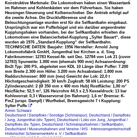
Konstruktive Merkmale: Die Lokomotiven haben einen Wassertank
im Rahmen und Kohlenkästen vor dem Führerhaus. Sie haben
Heusinger-Steuerung und Kolbenschieber. Der Antrieb erfolgt auf
die zweite Achse. Die Druckluftbremse und die
Beleuchtungsanlage wurden erst für die Selfkantbahn eingebaut.
Ursprünglich war ein Pufferbügel und ein darüber angeordneter
Kupplungshaken vorhanden, bei der Selfkantbahn erhielten die
Lokomotiven eine Balancierhebel-Kupplung „Sylter Bauart“, diese
wurden ab 1976 „Standard-Kupplung“ der Selfkantbahn.
TECHNISCHE DATEN: Baujahr: 1956 Hersteller: Arnold Jung
Lokomotivfabrik GmbH, Jungenthal bei Kirchen a. d. Sieg
Fabriknummer: 12783 Kessel-Nr. seit Dez. 12784 von Lok 21 (zuvor
12783) Spurweite: 1.000 mm (ehemals 900 mm) Achsanordnung:
Bn2t Typ: 200 PS, abgeleitet von KDL 10 Länge über Puffer: 7.200
mm Breite 2.300 mm Höhe: 3.200 mm Achsabstand: 1.800 mm
Raddurchmesser: 800 mm (neu) Gewicht der Lok: 22,0 t
Höchstgeschwindigkeit: 30 km/h Zugkraft: 58 kN Leistung: 200 PS
Zylinderanzahl: 2 (Ø 350 mm x 400 mm Hub) Rostfläche: 1,00 m²
Heizfläche: 52,5 m², 126 Heizrohre 44,5 x 2,5 Kesseldruck: 13 bar
Kohlevorrat: 0,3 t Wasservorrat (im Rahmen): 1,6 m³ Bremse: K-
PmZ (urspr. Dampf) / Wurfhebel, Bremsgewicht 7 t Kupplung:
Sylter Puffe

Armin Schwarz
Deutschland / Dampfloks / Sonstige (Schmalspur)
,
Deutschland / Dampfloks
/ Jung, Jungenthal (div. Typen)
,
Deutschland / Loks von Jung, Jungenthal /
Dampfloks div. Typen
,
Deutschland / Schmalspurbahnen / Selfkantbahn
,
Deutschland / Museumsbahnen und Vereine / IHS - Interessengemeinschaft
Historischer Schienenverkehr e. V. / Selfkantbahn