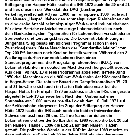
Stillegung der Hasper Hütte kaufte die IHS 1972 auch die 20 und 21
und lies diese in der Werkstatt der DVG (Duisburger
Verkehrsgesellschaft AG) auf 1.000 mm umspuren. 1980 Taufe auf
den Namen „Haspe“. Neben den schmalspurigen Kleinbahnen gab
es eine große Anzahl schmalspuriger Werks- und Industriebahnen.
Für diese Betriebe entwickelten einige Lokomotivfabriken nach
dem Baukastensystem Typenreihen für Lokomotiven verschiedener
Spurweiten und Leistungsklassen. Die Lokomotivfabrik Jung in
Jungenthal/Sieg besaß ein solches Programm schon in den
Zwanzigerjahren. Diese Maschinen der "Standardkollektion" vom
Typ 200 PS konnten nach Katalog bestellt werden. Während des 2.
Weltkrieges durften nur noch Lokomotiven eines
Standardprogramms, die Kriegsdampflokomotiven (KDL), von
Lokomotivfabriken im deutschen Machtbereich hergestellt werden.
Aus dem Typ KDL 10 dieses Programms abgeleitet, lieferte Jung
1956 drei Maschinen an die 900 mm-Werksbahn der Klöckner-Hütte
in Hagen-Haspe. Die robuste Bauart der Dampflokomotiven 19, 20
und 21 bewährte sich auch im harten Betriebseinsatz bei der
Hasper Hütte. Im Frühjahr 1970 entschloss sich die IHS, die gerade
abgestellte Lok 19 zu erwerben. Nach dem Umbau auf eine
Spurweite von 1.000 mm wurde die Lok ab dem 10. Juli 1971 auf
der Selfkantbahn eingesetzt. Im Zuge der Stillegung der Hasper
Hütte 1972 kaufte die IHS auch noch die beiden freiwerdenden
Schwestermaschinen 20 und 21. Ihre Namen erhielten die
Lokomotiven erst bei der Selfkantbahn, 1980 wurde die Lok 20 auf
den Namen "Haspe", 1986 die Lok 21 auf den Namen "Hagen"
getauft. Die politische Wende in der DDR im Jahre 1989 machte es
dann möglich, daß die Lok 20 im Jahre 1991 als eine der ersten