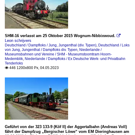
SHM-16 verlasst am 25 Oktober 2015 Wognum-Nibbixwoud.

Leon schrijvers
Deutschland / Dampfloks / Jung, Jungenthal (div. Typen)
,
Deutschland / Loks
von Jung, Jungenthal / Dampfloks div. Typen
,
Niederlande /
Museumsbahnen und Vereine / SHM - Museumstoomtram Hoorn-
Medemblik
,
Niederlande / Dampfloks / Ex Deutsche Werk- und Privatbahn
Tenderloks
446 1200x800 Px, 04.05.2023

Geführt von der 323 133-9 (Köf II) der Aggertalbahn (Andreas Voll)
fährt der Dampfzug „Bergischer Löwe“ vom EM Dieringhausen am