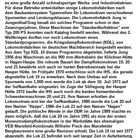
Eb 3/5
es eine große Anzahl schmalspuriger Werks- und Industriebahnen.
Für diese Betriebe entwickelten einige Lokomotivfabriken nach
Sonstige
dem Baukastensystem Typenreihen für Lokomotiven verschiedener
Spurweiten und Leistungsklassen. Die Lokomotivfabrik Jung in
Jungenthal/Sieg besaß ein solches Programm schon in den
Dampfloks (Schmalspur)
Zwanzigerjahren. Diese Maschinen der "Standardkollektion" vom
Typ 200 PS konnten nach Katalog bestellt werden. Während des 2.
G 2/2 (1.000 mm Spur)
Weltkrieges durften nur noch Lokomotiven eines
Standardprogramms, die Kriegsdampflokomotiven (KDL), von
Lokomotivfabriken im deutschen Machtbereich hergestellt werden.
Museumsbahnen, Vereine und Museen
Aus dem Typ KDL 10 dieses Programms abgeleitet, lieferte Jung
1956 drei Maschinen an die 900 mm-Werksbahn der Klöckner-Hütte
Dampfbahn Bern (DBB)
in Hagen-Haspe. Die robuste Bauart der Dampflokomotiven 19, 20
und 21 bewährte sich auch im harten Betriebseinsatz bei der
Hasper Hütte. Im Frühjahr 1970 entschloss sich die IHS, die gerade
Sonstige
abgestellte Lok 19 zu erwerben. Nach dem Umbau auf eine
Spurweite von 1.000 mm wurde die Lok ab dem 10. Juli 1971 auf
Sonstiges
der Selfkantbahn eingesetzt. Im Zuge der Stillegung der Hasper
Hütte 1972 kaufte die IHS auch noch die beiden freiwerdenden
Schwestermaschinen 20 und 21. Ihre Namen erhielten die
_Spezifikationen von Triebfahrzeugen
Lokomotiven erst bei der Selfkantbahn, 1980 wurde die Lok 20 auf
den Namen "Haspe", 1986 die Lok 21 auf den Namen "Hagen"
getauft. Die politische Wende in der DDR im Jahre 1989 machte es
Deutschland
dann möglich, daß die Lok 20 im Jahre 1991 als eine der ersten
Museumsdampflokomotiven in der Werkstätte des ehemaligen
Dampfloks
VEB Mansfeld-Kombinats Wilhelm Pieck des Mansfelder
Bergbaureviers eine große Revision erhielt. Die Lok 19 ist seit 1977
abgestellt, die Lok 21 befindet sich seit langer Zeit in Aufarbeitung.