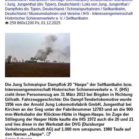
/ Jung, Jungenthal (div. Typen)
,
Deutschland / Loks von Jung, Jungenthal /
Dampfloks div. Typen
,
Deutschland / Schmalspurbahnen / Selfkantbahn
,
Deutschland / Museumsbahnen und Vereine / IHS - Interessengemeinschaft
Historischer Schienenverkehr e. V. / Selfkantbahn
259 860x1200 Px, 01.12.2025

Die Jung Schmalspur Dampflok 20 "Haspe" der Selfkantbahn bzw.
Interessengemeinschaft Historischer Schienenverkehr e. V. (IHS)
zieht ihren Personenzug am 31 März 2013 bei Birgden in Richtung
Gillrath. Fahrzeuggeschichte: Die Dampf-Tenderlokomotive wurde
1956 von der Arnold Jung Lokomotivfabrik GmbH, Jungenthal bei
Kirchen an der Sieg unter der Fabriknummer 12783 und an die 900
mm-Werksbahn der Klöckner-Hütte in Hagen-Haspe. Im Zuge der
Stillegung der Hasper Hütte kaufte die IHS 1972 auch die 20 und 21
und lies diese in der Werkstatt der DVG (Duisburger
Verkehrsgesellschaft AG) auf 1.000 mm umspuren. 1980 Taufe auf
den Namen „Haspe“.
