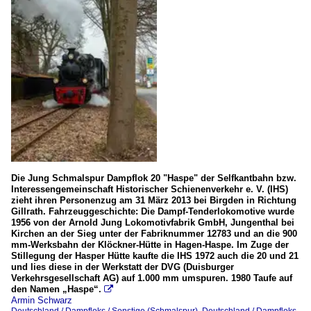
DDM Deutsche Dampflokomotiv Museum
Eisenbahnmuseum Bochum-Dahlhausen (DGEG)
Eisenbahnmuseum Dieringhausen
Museum Asbach/Ww
Völklinger Hütte (Weltkulturerbe)
Museumsbahnen und Vereine
Deutscher Eisenbahn-Verein e.V. (Bruchhausen-Vilsen) | 
Hespertalbahn e. V.
Die Jung Schmalspur Dampflok 20 "Haspe" der Selfkantbahn bzw.
IHS - Interessengemeinschaft Historischer Schienenverkehr
Interessengemeinschaft Historischer Schienenverkehr e. V. (IHS)
zieht ihren Personenzug am 31 März 2013 bei Birgden in Richtung
Initiative Völklinger Hütte e.V.
Gillrath. Fahrzeuggeschichte: Die Dampf-Tenderlokomotive wurde
1956 von der Arnold Jung Lokomotivfabrik GmbH, Jungenthal bei
Kirchen an der Sieg unter der Fabriknummer 12783 und an die 900
Schmalspurbahnen
mm-Werksbahn der Klöckner-Hütte in Hagen-Haspe. Im Zuge der
Stillegung der Hasper Hütte kaufte die IHS 1972 auch die 20 und 21
Chiemsee-Bahn
und lies diese in der Werkstatt der DVG (Duisburger
Verkehrsgesellschaft AG) auf 1.000 mm umspuren. 1980 Taufe auf
HSB (Harzer Schmalspurbahnen)
den Namen „Haspe“.

Armin Schwarz
Selfkantbahn