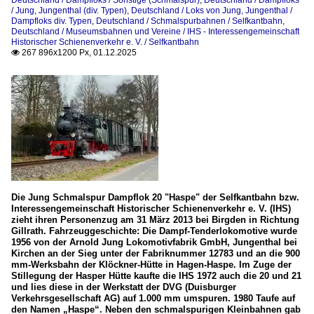
Deutschland / Dampfloks / Sonstige (Schmalspur)
,
Deutschland / Dampfloks
/ Jung, Jungenthal (div. Typen)
,
Deutschland / Loks von Jung, Jungenthal /
Dampfloks div. Typen
,
Deutschland / Schmalspurbahnen / Selfkantbahn
,
Luxemburg
Deutschland / Museumsbahnen und Vereine / IHS - Interessengemeinschaft
Historischer Schienenverkehr e. V. / Selfkantbahn
267 896x1200 Px, 01.12.2025

Museumsbahnen
Train 1900 (AMTF) - Fond-de-Gras
Niederlande
Dampfloks
Ex Deutsche Werk- und Privatbahn Tenderloks
Die Jung Schmalspur Dampflok 20 "Haspe" der Selfkantbahn bzw.
Museumsbahnen und Vereine
Interessengemeinschaft Historischer Schienenverkehr e. V. (IHS)
zieht ihren Personenzug am 31 März 2013 bei Birgden in Richtung
SHM - Museumstoomtram Hoorn-Medemblik
Gillrath. Fahrzeuggeschichte: Die Dampf-Tenderlokomotive wurde
1956 von der Arnold Jung Lokomotivfabrik GmbH, Jungenthal bei
Kirchen an der Sieg unter der Fabriknummer 12783 und an die 900
mm-Werksbahn der Klöckner-Hütte in Hagen-Haspe. Im Zuge der
Schweiz
Stillegung der Hasper Hütte kaufte die IHS 1972 auch die 20 und 21
und lies diese in der Werkstatt der DVG (Duisburger
Dampfloks (Normalspur)
Verkehrsgesellschaft AG) auf 1.000 mm umspuren. 1980 Taufe auf
den Namen „Haspe“. Neben den schmalspurigen Kleinbahnen gab