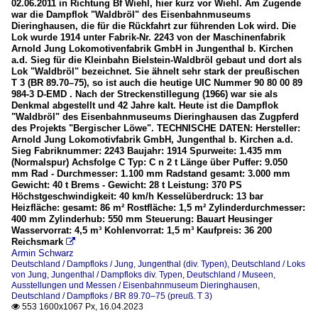
02.06.2011 in Richtung Bf Wiehl, hier kurz vor Wiehl. Am Zugende
war die Dampflok "Waldbröl" des Eisenbahnmuseums
Dieringhausen, die für die Rückfahrt zur führenden Lok wird. Die
Lok wurde 1914 unter Fabrik-Nr. 2243 von der Maschinenfabrik
Arnold Jung Lokomotivenfabrik GmbH in Jungenthal b. Kirchen
a.d. Sieg für die Kleinbahn Bielstein-Waldbröl gebaut und dort als
Lok "Waldbröl" bezeichnet. Sie ähnelt sehr stark der preußischen
T 3 (BR 89.70–75), so ist auch die heutige UIC Nummer 90 80 00 89
984-3 D-EMD . Nach der Streckenstillegung (1966) war sie als
Denkmal abgestellt und 42 Jahre kalt. Heute ist die Dampflok
"Waldbröl" des Eisenbahnmuseums Dieringhausen das Zugpferd
des Projekts "Bergischer Löwe". TECHNISCHE DATEN: Hersteller:
Arnold Jung Lokomotivfabrik GmbH, Jungenthal b. Kirchen a.d.
Sieg Fabriknummer: 2243 Baujahr: 1914 Spurweite: 1.435 mm
(Normalspur) Achsfolge C Typ: C n 2 t Länge über Puffer: 9.050
mm Rad - Durchmesser: 1.100 mm Radstand gesamt: 3.000 mm
Gewicht: 40 t Brems - Gewicht: 28 t Leistung: 370 PS
Höchstgeschwindigkeit: 40 km/h Kesselüberdruck: 13 bar
Heizfläche: gesamt: 86 m² Rostfläche: 1,5 m² Zylinderdurchmesser:
400 mm Zylinderhub: 550 mm Steuerung: Bauart Heusinger
Wasservorrat: 4,5 m³ Kohlenvorrat: 1,5 m³ Kaufpreis: 36 200
Reichsmark

Armin Schwarz
Deutschland / Dampfloks / Jung, Jungenthal (div. Typen)
,
Deutschland / Loks
von Jung, Jungenthal / Dampfloks div. Typen
,
Deutschland / Museen,
Ausstellungen und Messen / Eisenbahnmuseum Dieringhausen
,
Deutschland / Dampfloks / BR 89.70–75 (preuß. T 3)
553 1600x1067 Px, 16.04.2023
