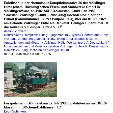
Fabrikschild der Normalspur-Dampflokomotive 46 der Völklinger
Hütte (ehem. Röchling'schen Eisen- und Stahlwerke GmbH in
Völklingen/Saar, ab 1982 ARBED-Saarstahl GmbH, ab 1986
Saarstahl Völklingen GmbH), eine Jung Hochofenlok niedriger
Bauart (Fabriknummer 13835 / Baujahr 1964), hier am 01 Juli 2025
am Gelände Völklinger Hütte als Denkmal. Heutiger Eigentümer ist
die Initiative Völklinger Hütte e.V..

Armin Schwarz
Deutschland / Dampfloks / Jung, Jungenthal (div. Typen)
,
Deutschland / Loks
von Jung, Jungenthal / Dampfloks div. Typen
,
Deutschland / Museen,
Ausstellungen und Messen / Völklinger Hütte (Weltkulturerbe)
,
Deutschland /
Museumsbahnen und Vereine / Initiative Völklinger Hütte e.V.
,
Deutschland /
Dampfloks / Jung Hochofenlok niedriger Bauart
304 1400x1036 Px, 08.07.2025

Herspetalbahn D-5 bietet am 17 Juli 1999 Lokfahrten an ins DGEG-
Museum in BOchum-Dahlhausen.

Leon Schrijvers