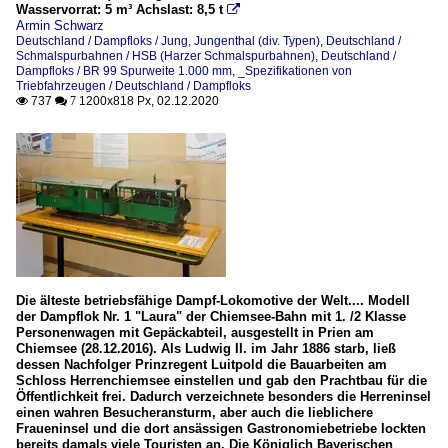
Wasservorrat: 5 m³ Achslast: 8,5 t

Armin Schwarz
Deutschland / Dampfloks / Jung, Jungenthal (div. Typen)
,
Deutschland /
Schmalspurbahnen / HSB (Harzer Schmalspurbahnen)
,
Deutschland /
Dampfloks / BR 99 Spurweite 1.000 mm
,
_Spezifikationen von
Triebfahrzeugen / Deutschland / Dampfloks
737
1200x818 Px, 02.12.2020

 7
Die älteste betriebsfähige Dampf-Lokomotive der Welt.... Modell
der Dampflok Nr. 1 "Laura" der Chiemsee-Bahn mit 1. /2 Klasse
Personenwagen mit Gepäckabteil, ausgestellt in Prien am
Chiemsee (28.12.2016). Als Ludwig II. im Jahr 1886 starb, ließ
dessen Nachfolger Prinzregent Luitpold die Bauarbeiten am
Schloss Herrenchiemsee einstellen und gab den Prachtbau für die
Öffentlichkeit frei. Dadurch verzeichnete besonders die Herreninsel
einen wahren Besucheransturm, aber auch die lieblichere
Fraueninsel und die dort ansässigen Gastronomiebetriebe lockten
bereits damals viele Touristen an. Die Königlich Bayerischen