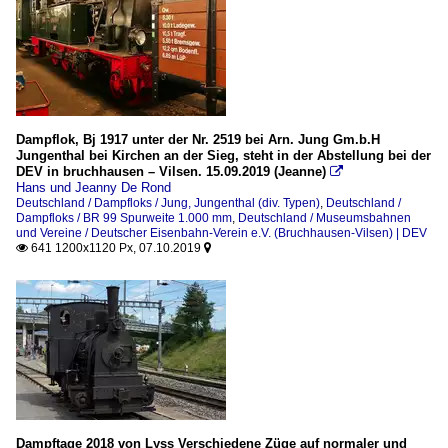
Dampflok, Bj 1917 unter der Nr. 2519 bei Arn. Jung Gm.b.H
Jungenthal bei Kirchen an der Sieg, steht in der Abstellung bei der
DEV in bruchhausen – Vilsen. 15.09.2019 (Jeanne)

Hans und Jeanny De Rond
Deutschland / Dampfloks / Jung, Jungenthal (div. Typen)
,
Deutschland /
Dampfloks / BR 99 Spurweite 1.000 mm
,
Deutschland / Museumsbahnen
und Vereine / Deutscher Eisenbahn-Verein e.V. (Bruchhausen-Vilsen) | DEV
641 1200x1120 Px, 07.10.2019


Dampftage 2018 von Lyss Verschiedene Züge auf normaler und