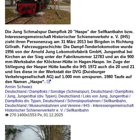
2012
Feldbahndampfloks
2013
Jung Hochofenlok niedriger Bauart
2014
Sonstige (Normalspur)
2015
Sonstige (Schmalspur)
Die Jung Schmalspur Dampflok 20 "Haspe" der Selfkantbahn bzw.
Interessengemeinschaft Historischer Schienenverkehr e. V. (IHS)
2016
Sonstige C-Kuppler (Normalspur)
zieht ihren Personenzug am 31 März 2013 bei Birgden in Richtung
2018
Gillrath. Fahrzeuggeschichte: Die Dampf-Tenderlokomotive wurde
1956 von der Arnold Jung Lokomotivfabrik GmbH, Jungenthal bei
Detailaufnahmen
2019
Kirchen an der Sieg unter der Fabriknummer 12783 und an die 900
mm-Werksbahn der Klöckner-Hütte in Hagen-Haspe. Im Zuge der
Schilder, Beschriftungen
Stillegung der Hasper Hütte kaufte die IHS 1972 auch die 20 und 21
2020
und lies diese in der Werkstatt der DVG (Duisburger
Verkehrsgesellschaft AG) auf 1.000 mm umspuren. 1980 Taufe auf
Dieselloks
2020
den Namen „Haspe“.

Armin Schwarz
Deutz, sonstige (div. Typen)
2021
Deutschland / Dampfloks / Sonstige (Schmalspur)
,
Deutschland / Dampfloks
/ Jung, Jungenthal (div. Typen)
,
Deutschland / Loks von Jung, Jungenthal /
2022
Dampfloks div. Typen
,
Deutschland / Schmalspurbahnen / Selfkantbahn
,
Loks von Jung, Jungenthal
Deutschland / Museumsbahnen und Vereine / IHS - Interessengemeinschaft
2023
Historischer Schienenverkehr e. V. / Selfkantbahn
Dampfloks div. Typen
270 1400x1553 Px, 01.12.2025

2025
div. Feldbahnloks
Museen, Ausstellungen und Messen