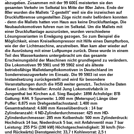
abzugeben. Zusammen mit der 99 6001 meisterten sie den
gesamten Verkehr im Selketal bis Mitte der 80er Jahre. Ende der
80er wurden die Mallets "Z‑gestellt" weil sie die inzwischen auf
Druckluftbremse umgestellten Züge nicht mehr befördern konnten
- denn die Mallets hatten von Haus aus keine Druckluftanlage. Die
Neubaulokomotiven fuhren nun im Selketal. Um die Mallets mit
einer Druckluftanlage auszurüsten, wurden verschiedene
Lösungsvarianten in Erwägung gezogen. So zum Beispiel die
Möglichkeit, einen Kreiselkompressor mit Hilfe eines Dampfturbos,
wie der der Lichtmaschine, anzutreiben. Man kam aber wieder auf
die Ausrüstung mit einer Luftpumpe zurück. Diese wurde in einem
Teil des Wasserkastens untergebracht um das gesamte
Erscheinungsbild der Maschinen nicht grundlegend zu verändern.
Die Lokomotiven 99 5901 und 99 5902 sind als älteste
betriebsfähige Malletdampflokomotiven in Deutschland im
Sonderreisezugverkehr im Einsatz. Die 99 5903 ist von der
Instandsetzung zurückgestellt und wird für besondere
Veranstaltungen durch die HSB weiter genutzt.. Technische Daten
dieser Loks: Hersteller: Arnold Jung Lokomotivfabrik in
Jungenthal bei Kirchen a.d. Sieg Baujahr: 1898 Achsfolge: B'B
Gattung: K44. 9 Spurweite: 1.000 mm (Meterspur) Länge über
Puffer: 8.875 mm Drehgestellachsstand: 1.400 mm
Gesamtradstand: 4.600 mm Kesselüberdruck : 14 bar
Zylinderanzahl: 4 ND-Zylinderdurchmesser: 425 mm HD-
Zylinderdurchmesser: 285 mm Kolbenhub: 500 mm Zylinderdruck:
Hochdruck 14 bar, Niederdruck 5 bar, mit Anfahrventil max 7 bar
Leistung: 255 PSi (190 kW) Höchstgeschwindigkeit: 30 km/h (Vor-
und Rückwärts) Dienstgewicht: 33,7 t Kohlevorrat: 2,5 t