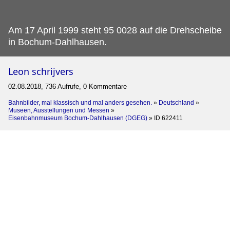
Am 17 April 1999 steht 95 0028 auf die Drehscheibe
in Bochum-Dahlhausen.
Leon schrijvers
02.08.2018, 736 Aufrufe, 0 Kommentare
Bahnbilder, mal klassisch und mal anders gesehen.
»
Deutschland
»
Museen, Ausstellungen und Messen
»
Eisenbahnmuseum Bochum-Dahlhausen (DGEG)
»
ID 622411