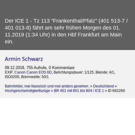
Der ICE 1 - Tz 113 "Frankenthal/Pfalz" (401 513-7 /
401 013-8) fährt am sehr frühen Morgen des 01.
11.2019 (1:34 Uhr) in den Hbf Frankfurt am Main
ein.
Armin Schwarz
09.12.2019, 755 Aufrufe, 0 Kommentare
EXIF:
Canon Canon EOS 6D
, Belichtungsdauer: 1/125, Blende: 4/1,
ISO3200, Brennweite: 50/1
Bahnbilder, mal klassisch und mal anders gesehen.
»
Deutschland
»
Hochgeschwindigkeitszüge
»
BR 401 mit 801 bis 804 / ICE 1
»
ID 682260