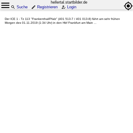
hellertal.startbilder.de
Suche
Registrieren
Login
Der ICE 1 - Tz 113 "Frankenthal/Pfalz" (401 513-7 / 401 013-8) fährt am sehr frühen
Morgen des 01.11.2019 (1:34 Uhr) in den Hbf Frankfurt am Main ...