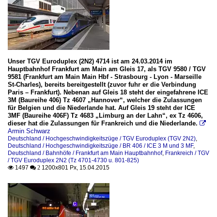
Unser TGV Euroduplex (2N2) 4714 ist am 24.03.2014 im
Hauptbahnhof Frankfurt am Main am Gleis 17, als TGV 9580 / TGV
9581 (Frankfurt am Main Main Hbf - Strasbourg - Lyon - Marseille
St-Charles), bereits bereitgestellt (zuvor fuhr er die Verbindung
Paris – Frankfurt). Nebenan auf Gleis 18 steht der eingefahrene ICE
3M (Baureihe 406) Tz 4607 „Hannover“, welcher die Zulassungen
für Belgien und die Niederlande hat. Auf Gleis 19 steht der ICE
3MF (Baureihe 406F) Tz 4683 „Limburg an der Lahn“, ex Tz 4606,
dieser hat die Zulassungen für Frankreich und die Niederlande.

Armin Schwarz
Deutschland / Hochgeschwindigkeitszüge / TGV Euroduplex (TGV 2N2)
,
Deutschland / Hochgeschwindigkeitszüge / BR 406 / ICE 3 M und 3 MF
,
Deutschland / Bahnhöfe / Frankfurt am Main Hauptbahnhof
,
Frankreich / TGV
/ TGV Euroduplex 2N2 (Tz 4701-4730 u. 801-825)
1497
1200x801 Px, 15.04.2015

 2