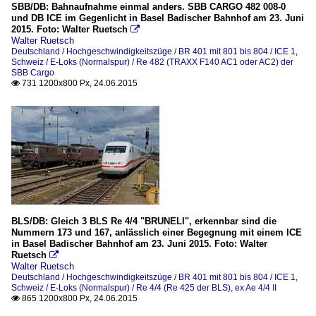
SBB/DB: Bahnaufnahme einmal anders. SBB CARGO 482 008-0
und DB ICE im Gegenlicht in Basel Badischer Bahnhof am 23. Juni
2015. Foto: Walter Ruetsch

Walter Ruetsch
Deutschland / Hochgeschwindigkeitszüge / BR 401 mit 801 bis 804 / ICE 1
,
Schweiz / E-Loks (Normalspur) / Re 482 (TRAXX F140 AC1 oder AC2) der
SBB Cargo
731 1200x800 Px, 24.06.2015

BLS/DB: Gleich 3 BLS Re 4/4 "BRUNELI", erkennbar sind die
Nummern 173 und 167, anlässlich einer Begegnung mit einem ICE
in Basel Badischer Bahnhof am 23. Juni 2015. Foto: Walter
Ruetsch

Walter Ruetsch
Deutschland / Hochgeschwindigkeitszüge / BR 401 mit 801 bis 804 / ICE 1
,
Schweiz / E-Loks (Normalspur) / Re 4/4 (Re 425 der BLS), ex Ae 4/4 II
865 1200x800 Px, 24.06.2015
