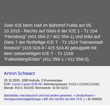
Zwei ICE beim Halt im Bahnhof Fulda am 05.
10.2015 - Rechts auf Gleis 6 der ICE 1 - Tz 154
"Flensburg" (401 054-2 / 401 554-1) und links auf
Gleis 7 der fünfteilige ICE T - Tz 1524 "Hansestadt
Rostock" (415 024-9 / 415 524-8) gekuppelt mit
dem siebenteiligen ICE-T - Tz 1158
"Falkenberg/Elster" (411 058-1 / 411 558-0).
Armin Schwarz
20.10.2015, 1093 Aufrufe, 0 Kommentare
EXIF:
Canon Canon EOS 6D
, Belichtungsdauer: 0.010 s (1/100) (1/100),
Blende: f/10.0, ISO100, Brennweite: 32.00 (32/1)
Bahnbilder, mal klassisch und mal anders gesehen.
»
Deutschland
»
Hochgeschwindigkeitszüge
»
BR 401 mit 801 bis 804 / ICE 1
»
ID 458859